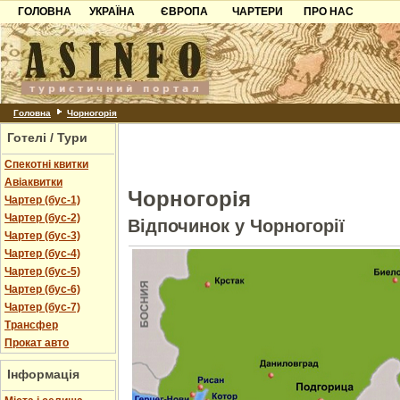
ГОЛОВНА
УКРАЇНА
ЄВРОПА
ЧАРТЕРИ
ПРО НАС
Карпати
Чорногорія
Контакти
Азов
Хорватія
Партнерам
Причорноморря
Болгарія
Додати готель
Шацьк
Албанія
Питання
Головна
Чорногорія
Готелі / Тури
Пошук готелів
Спекотні квитки
Авіаквитки
Чорногорія
Чартер (бус-1)
Чартер (бус-2)
Відпочинок у Чорногорії
Чартер (бус-3)
Чартер (бус-4)
Чартер (бус-5)
Чартер (бус-6)
Чартер (бус-7)
Трансфер
Прокат авто
Інформація