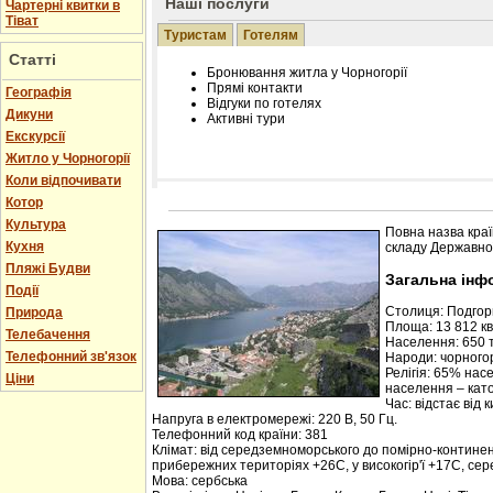
Наші послуги
Чартерні квитки в
Тіват
Туристам
Готелям
Статті
Бронювання житла у Чорногорії
Прямі контакти
Географія
Відгуки по готелях
Дикуни
Активні тури
Екскурсії
Житло у Чорногорії
Коли відпочивати
Котор
Розміщення інформації про готель на нашому
Редагування інформації і цін на вимогу
Культура
Повна назва краї
Лічільник відвідувачів
Кухня
складу Державної
Пляжі Будви
Загальна інф
Події
Столиця: Подго
Природа
Площа: 13 812 кв.
Телебачення
Населення: 650 т
Телефонний зв'язок
Народи: чорногор
Релігія: 65% нас
Ціни
населення – кат
Час: відстає від 
Напруга в електромережі: 220 В, 50 Гц.
Телефонний код країни: 381
Клімат: від середземноморського до помірно-контине
прибережних територіях +26С, у високогір'ї +17С, се
Мова: сербська