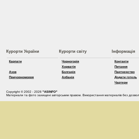
Курорти України
Курорти світу
Інформація
Карпати
Чорногорія
Контакти
Хорватія
Питання
Азов
Болгарія
Партнерство
Причорноморря
Албанія
Додати готель
Чартери
Copyright © 2002 - 2026
"ASINFO"
Материали та фото захищені авторським правом. Використання материалів без дозвол