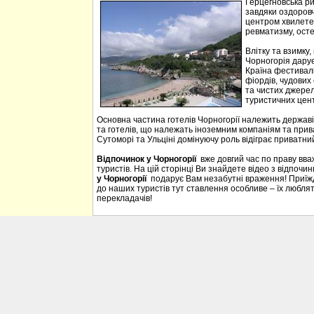
Герцегновська ри
завдяки оздоровч
центром хвилетер
ревматизму, осте
Влітку та взимку
Чорногорія дарує 
Країна фестивалі
фіордів, чудових 
та чистих джерел
туристичних цен
Основна частина готелів Чорногорії належить державі
та готелів, що належать іноземним компаніям та прива
Сутоморі та Ульціні домінуючу роль відіграє приватний
Відпочинок у Чорногорії
вже довгий час по праву вв
туристів. На цій сторінці Ви знайдете відео з відпочи
у Чорногорії
подарує Вам незабутні враження! Приїждж
до наших туристів тут ставлення особливе – їх люблять
перекладачів!