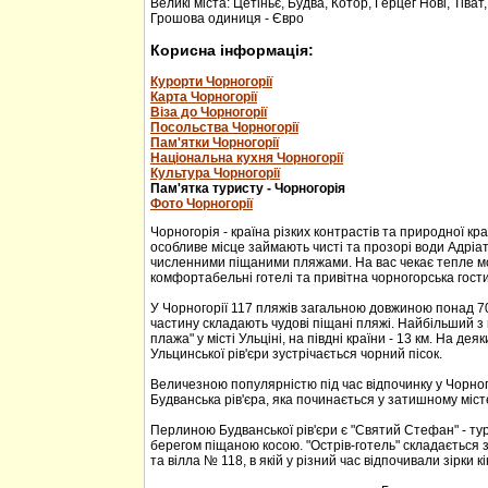
Великі міста: Цетіньє, Будва, Котор, Герцег Нові, Тіват
Грошова одиниця - Євро
Корисна інформація:
Курорти Чорногорії
Карта Чорногорії
Віза до Чорногорії
Посольства Чорногорії
Пам'ятки Чорногорії
Національна кухня Чорногорії
Культура Чорногорії
Пам'ятка туристу - Чорногорія
Фото Чорногорії
Чорногорія - країна різких контрастів та природної кр
особливе місце займають чисті та прозорі води Адріа
численними піщаними пляжами. На вас чекає тепле м
комфортабельні готелі та привітна чорногорська гости
У Чорногорії 117 пляжів загальною довжиною понад 70
частину складають чудові піщані пляжі. Найбільший з 
плажа" у місті Ульціні, на півдні країни - 13 км. На дея
Ульцинської рів'єри зустрічається чорний пісок.
Величезною популярністю під час відпочинку у Чорног
Будванська рів'єра, яка починається у затишному міс
Перлиною Будванської рів'єри є "Святий Стефан" - тур
берегом піщаною косою. "Острів-готель" складається з
та вілла № 118, в якій у різний час відпочивали зірки кі