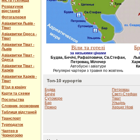
Міста і селища
Розрахунок
відстаней
Фотогалерея
Авіаквитки Львів -
Тіват
Авіаквитки Одеса -
Тіват
Авіаквитки Тіват -
Віли та готелі
Бр
Львів
за низькими цінами
Авіаквитки Тіват -
Будва, Бечічі, Рафаіловичи, Св.Стефан,
Льв
Одеса
Петровац, Мілочер
Харк
Авіаквитки Тіват -
Автобусні і авіатури
Ки
Харків
Регулярні чартери з травня по жовтень
Авіаквитки Харків -
Топ-10 курортів
Тіват
В'їзд в країну
Будва
Петровац
Карти та схеми
Бечічі
Светі-Стефан
Сутоморе
Тіват
Посольства
Бар
Ульцінь
Словник, розмовник
Пржно
Херцег Нові
Таблиця відстаней
Транспорт
Турподаток
Чартер в
Чорногорію