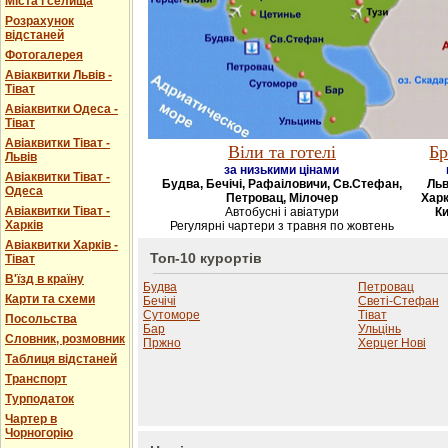
Міста і селища
Розрахунок
відстаней
Фотогалерея
Авіаквитки Львів -
Тіват
Авіаквитки Одеса -
Тіват
Авіаквитки Тіват -
Віли та готелі
Бр
Львів
за низькими цінами
Авіаквитки Тіват -
Будва, Бечічі, Рафаіловичи, Св.Стефан,
Льв
Одеса
Петровац, Мілочер
Харк
Авіаквитки Тіват -
Автобусні і авіатури
Ки
Харків
Регулярні чартери з травня по жовтень
Авіаквитки Харків -
Топ-10 курортів
Тіват
В'їзд в країну
Будва
Петровац
Карти та схеми
Бечічі
Светі-Стефан
Сутоморе
Тіват
Посольства
Бар
Ульцінь
Словник, розмовник
Пржно
Херцег Нові
Таблиця відстаней
Транспорт
Турподаток
Чартер в
Чорногорію