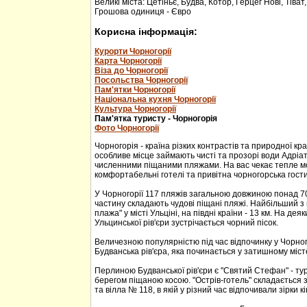
Великі міста: Цетіньє, Будва, Котор, Герцег Нові, Тіват
Грошова одиниця - Євро
Корисна інформація:
Курорти Чорногорії
Карта Чорногорії
Віза до Чорногорії
Посольства Чорногорії
Пам'ятки Чорногорії
Національна кухня Чорногорії
Культура Чорногорії
Пам'ятка туристу - Чорногорія
Фото Чорногорії
Чорногорія - країна різких контрастів та природної кр
особливе місце займають чисті та прозорі води Адріа
численними піщаними пляжами. На вас чекає тепле м
комфортабельні готелі та привітна чорногорська гости
У Чорногорії 117 пляжів загальною довжиною понад 70
частину складають чудові піщані пляжі. Найбільший з 
плажа" у місті Ульціні, на півдні країни - 13 км. На дея
Ульцинської рів'єри зустрічається чорний пісок.
Величезною популярністю під час відпочинку у Чорног
Будванська рів'єра, яка починається у затишному міс
Перлиною Будванської рів'єри є "Святий Стефан" - тур
берегом піщаною косою. "Острів-готель" складається з
та вілла № 118, в якій у різний час відпочивали зірки кі