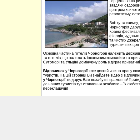
Герцегновська ри
завдяки оздоровч
центром хвилетер
ревматизму, осте
Влітку та взимку
Чорногорія дарує 
Країна фестивалі
фіордів, чудових 
та чистих джерел
туристичних цен
Основна частина готелів Чорногорії належить державі
та готелів, що належать іноземним компаніям та прива
Сутоморі та Ульціні домінуючу роль відіграє приватний
Відпочинок у Чорногорії
вже довгий час по праву вв
туристів. На цій сторінці Ви знайдете відео з відпочи
у Чорногорії
подарує Вам незабутні враження! Приїждж
до наших туристів тут ставлення особливе – їх люблять
перекладачів!