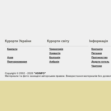
Курорти України
Курорти світу
Інформація
Карпати
Чорногорія
Контакти
Хорватія
Питання
Азов
Болгарія
Партнерство
Причорноморря
Албанія
Додати готель
Чартери
Copyright © 2002 - 2026
"ASINFO"
Материали та фото захищені авторським правом. Використання материалів без дозвол