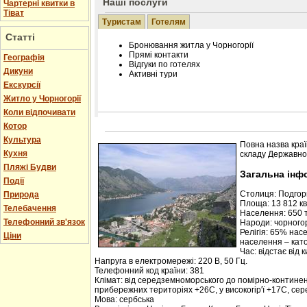
Наші послуги
Чартерні квитки в
Тіват
Туристам
Готелям
Статті
Бронювання житла у Чорногорії
Прямі контакти
Географія
Відгуки по готелях
Дикуни
Активні тури
Екскурсії
Житло у Чорногорії
Коли відпочивати
Котор
Розміщення інформації про готель на нашому
Редагування інформації і цін на вимогу
Культура
Повна назва краї
Лічільник відвідувачів
Кухня
складу Державної
Пляжі Будви
Загальна інф
Події
Столиця: Подго
Природа
Площа: 13 812 кв.
Телебачення
Населення: 650 т
Телефонний зв'язок
Народи: чорногор
Релігія: 65% нас
Ціни
населення – кат
Час: відстає від 
Напруга в електромережі: 220 В, 50 Гц.
Телефонний код країни: 381
Клімат: від середземноморського до помірно-контине
прибережних територіях +26С, у високогір'ї +17С, се
Мова: сербська