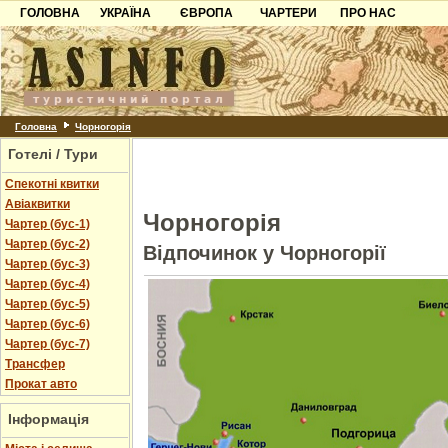
ГОЛОВНА
УКРАЇНА
ЄВРОПА
ЧАРТЕРИ
ПРО НАС
Карпати
Чорногорія
Контакти
Азов
Хорватія
Партнерам
Причорноморря
Болгарія
Додати готель
Шацьк
Албанія
Питання
Головна
Чорногорія
Готелі / Тури
Пошук готелів
Спекотні квитки
Авіаквитки
Чорногорія
Чартер (бус-1)
Чартер (бус-2)
Відпочинок у Чорногорії
Чартер (бус-3)
Чартер (бус-4)
Чартер (бус-5)
Чартер (бус-6)
Чартер (бус-7)
Трансфер
Прокат авто
Інформація