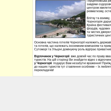
Герцегновська ри
завдяки оздоровч
центром хвилетер
ревматизму, осте
Влітку та взимку
Чорногорія дарує 
Країна фестивалі
фіордів, чудових 
та чистих джерел
туристичних цен
Основна частина готелів Чорногорії належить державі
та готелів, що належать іноземним компаніям та прива
Сутоморі та Ульціні домінуючу роль відіграє приватний
Відпочинок у Чорногорії
вже довгий час по праву вв
туристів. На цій сторінці Ви знайдете відео з відпочи
у Чорногорії
подарує Вам незабутні враження! Приїждж
до наших туристів тут ставлення особливе – їх люблять
перекладачів!