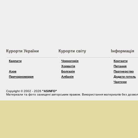
Курорти України
Курорти світу
Інформація
Карпати
Чорногорія
Контакти
Хорватія
Питання
Азов
Болгарія
Партнерство
Причорноморря
Албанія
Додати готель
Чартери
Copyright © 2002 - 2026
"ASINFO"
Материали та фото захищені авторським правом. Використання материалів без дозвол