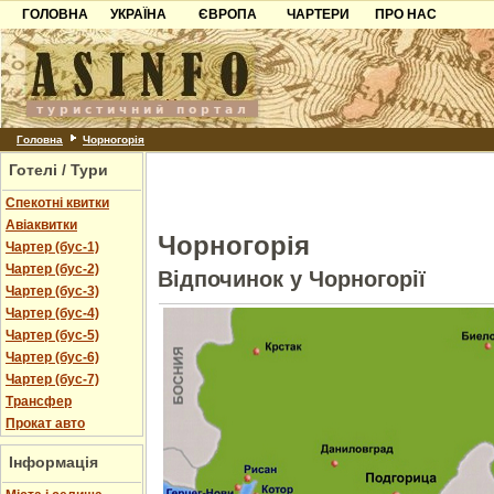
ГОЛОВНА
УКРАЇНА
ЄВРОПА
ЧАРТЕРИ
ПРО НАС
Карпати
Чорногорія
Контакти
Азов
Хорватія
Партнерам
Причорноморря
Болгарія
Додати готель
Шацьк
Албанія
Питання
Головна
Чорногорія
Готелі / Тури
Пошук готелів
Спекотні квитки
Авіаквитки
Чорногорія
Чартер (бус-1)
Чартер (бус-2)
Відпочинок у Чорногорії
Чартер (бус-3)
Чартер (бус-4)
Чартер (бус-5)
Чартер (бус-6)
Чартер (бус-7)
Трансфер
Прокат авто
Інформація