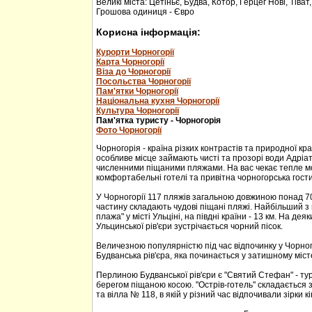
Великі міста: Цетіньє, Будва, Котор, Герцег Нові, Тіват
Грошова одиниця - Євро
Корисна інформація:
Курорти Чорногорії
Карта Чорногорії
Віза до Чорногорії
Посольства Чорногорії
Пам'ятки Чорногорії
Національна кухня Чорногорії
Культура Чорногорії
Пам'ятка туристу - Чорногорія
Фото Чорногорії
Чорногорія - країна різких контрастів та природної кр
особливе місце займають чисті та прозорі води Адріа
численними піщаними пляжами. На вас чекає тепле м
комфортабельні готелі та привітна чорногорська гости
У Чорногорії 117 пляжів загальною довжиною понад 70
частину складають чудові піщані пляжі. Найбільший з 
плажа" у місті Ульціні, на півдні країни - 13 км. На дея
Ульцинської рів'єри зустрічається чорний пісок.
Величезною популярністю під час відпочинку у Чорног
Будванська рів'єра, яка починається у затишному міс
Перлиною Будванської рів'єри є "Святий Стефан" - тур
берегом піщаною косою. "Острів-готель" складається з
та вілла № 118, в якій у різний час відпочивали зірки кі