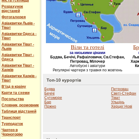
Міста і селища
Розрахунок
відстаней
Фотогалерея
Авіаквитки Львів -
Тіват
Авіаквитки Одеса -
Тіват
Авіаквитки Тіват -
Віли та готелі
Бр
Львів
за низькими цінами
Авіаквитки Тіват -
Будва, Бечічі, Рафаіловичи, Св.Стефан,
Льв
Одеса
Петровац, Мілочер
Харк
Авіаквитки Тіват -
Автобусні і авіатури
Ки
Харків
Регулярні чартери з травня по жовтень
Авіаквитки Харків -
Топ-10 курортів
Тіват
В'їзд в країну
Будва
Петровац
Карти та схеми
Бечічі
Светі-Стефан
Сутоморе
Тіват
Посольства
Бар
Ульцінь
Словник, розмовник
Пржно
Херцег Нові
Таблиця відстаней
Транспорт
Турподаток
Чартер в
Чорногорію