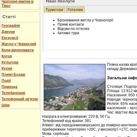
Наші послуги
Чартерні квитки в
Тіват
Туристам
Готелям
Статті
Бронювання житла у Чорногорії
Прямі контакти
Географія
Відгуки по готелях
Дикуни
Активні тури
Екскурсії
Житло у Чорногорії
Коли відпочивати
Котор
Розміщення інформації про готель на нашому
Редагування інформації і цін на вимогу
Культура
Повна назва краї
Лічільник відвідувачів
Кухня
складу Державної
Пляжі Будви
Загальна інф
Події
Столиця: Подго
Природа
Площа: 13 812 кв.
Телебачення
Населення: 650 т
Телефонний зв'язок
Народи: чорногор
Релігія: 65% нас
Ціни
населення – кат
Час: відстає від 
Напруга в електромережі: 220 В, 50 Гц.
Телефонний код країни: 381
Клімат: від середземноморського до помірно-контине
прибережних територіях +26С, у високогір'ї +17С, се
Мова: сербська