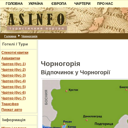
ГОЛОВНА
УКРАЇНА
ЄВРОПА
ЧАРТЕРИ
ПРО НАС
Карпати
Чорногорія
Контакти
Азов
Хорватія
Партнерам
Причорноморря
Болгарія
Додати готель
Шацьк
Албанія
Питання
Головна
Чорногорія
Готелі / Тури
Пошук готелів
Спекотні квитки
Авіаквитки
Чорногорія
Чартер (бус-1)
Чартер (бус-2)
Відпочинок у Чорногорії
Чартер (бус-3)
Чартер (бус-4)
Чартер (бус-5)
Чартер (бус-6)
Чартер (бус-7)
Трансфер
Прокат авто
Інформація