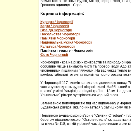
Великі міста: Цетіньє, Будва, Котор, Герцег Нові, Тіват
Грошова одиниця - Євро
Корисна інформація:
Курорти Чорногорії
Карта Чорногорії
Віза до Чорногорії
Посольства Чорногорії
Пам'ятки Чорногорії
Національна кухня Чорногорії
Культура Чорногорії
Пам'ятка туристу - Чорногорія
Фото Чорногорії
Чорногорія - країна різких контрастів та природної кр
особливе місце займають чисті та прозорі води Адріа
численними піщаними пляжами. На вас чекає тепле м
комфортабельні готелі та привітна чорногорська гости
У Чорногорії 117 пляжів загальною довжиною понад 70
частину складають чудові піщані пляжі. Найбільший з 
плажа" у місті Ульціні, на півдні країни - 13 км. На дея
Ульцинської рів'єри зустрічається чорний пісок.
Величезною популярністю під час відпочинку у Чорног
Будванська рів'єра, яка починається у затишному міс
Перлиною Будванської рів'єри є "Святий Стефан" - тур
берегом піщаною косою. "Острів-готель" складається з
та вілла № 118, в якій у різний час відпочивали зірки кі