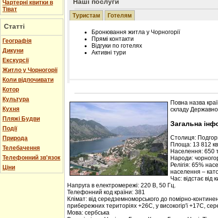
Наші послуги
Чартерні квитки в
Тіват
Туристам
Готелям
Статті
Бронювання житла у Чорногорії
Прямі контакти
Географія
Відгуки по готелях
Дикуни
Активні тури
Екскурсії
Житло у Чорногорії
Коли відпочивати
Котор
Розміщення інформації про готель на нашому
Редагування інформації і цін на вимогу
Культура
Повна назва краї
Лічільник відвідувачів
Кухня
складу Державної
Пляжі Будви
Загальна інф
Події
Столиця: Подго
Природа
Площа: 13 812 кв.
Телебачення
Населення: 650 т
Телефонний зв'язок
Народи: чорногор
Релігія: 65% нас
Ціни
населення – кат
Час: відстає від 
Напруга в електромережі: 220 В, 50 Гц.
Телефонний код країни: 381
Клімат: від середземноморського до помірно-контине
прибережних територіях +26С, у високогір'ї +17С, се
Мова: сербська