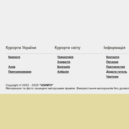
Курорти України
Курорти світу
Інформація
Карпати
Чорногорія
Контакти
Хорватія
Питання
Азов
Болгарія
Партнерство
Причорноморря
Албанія
Додати готель
Чартери
Copyright © 2002 - 2026
"ASINFO"
Материали та фото захищені авторським правом. Використання материалів без дозвол