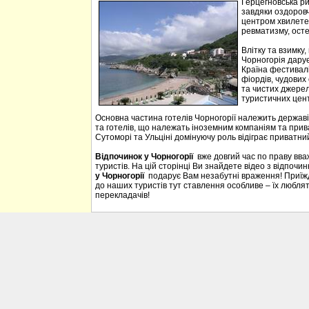
Герцегновська ри
завдяки оздоровч
центром хвилетер
ревматизму, осте
Влітку та взимку
Чорногорія дарує 
Країна фестивалі
фіордів, чудових 
та чистих джерел
туристичних цен
Основна частина готелів Чорногорії належить державі
та готелів, що належать іноземним компаніям та прива
Сутоморі та Ульціні домінуючу роль відіграє приватний
Відпочинок у Чорногорії
вже довгий час по праву вв
туристів. На цій сторінці Ви знайдете відео з відпочи
у Чорногорії
подарує Вам незабутні враження! Приїждж
до наших туристів тут ставлення особливе – їх люблять
перекладачів!