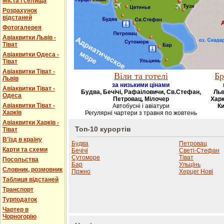
Міста і селища
Розрахунок
відстаней
Фотогалерея
Авіаквитки Львів -
Тіват
Авіаквитки Одеса -
Тіват
Авіаквитки Тіват -
Віли та готелі
Бр
Львів
за низькими цінами
Авіаквитки Тіват -
Будва, Бечічі, Рафаіловичи, Св.Стефан,
Льв
Одеса
Петровац, Мілочер
Харк
Авіаквитки Тіват -
Автобусні і авіатури
Ки
Харків
Регулярні чартери з травня по жовтень
Авіаквитки Харків -
Топ-10 курортів
Тіват
В'їзд в країну
Будва
Петровац
Карти та схеми
Бечічі
Светі-Стефан
Сутоморе
Тіват
Посольства
Бар
Ульцінь
Словник, розмовник
Пржно
Херцег Нові
Таблиця відстаней
Транспорт
Турподаток
Чартер в
Чорногорію