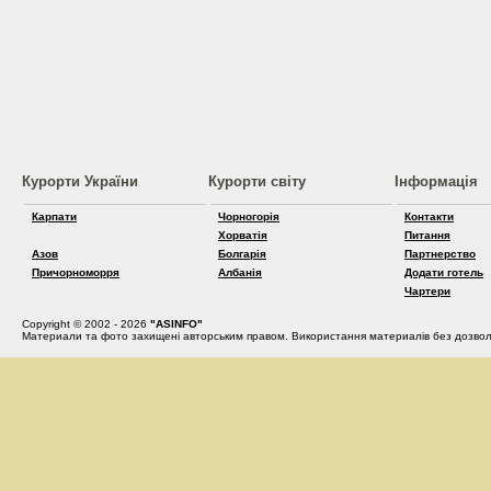
Курорти України
Курорти світу
Інформація
Карпати
Чорногорія
Контакти
Хорватія
Питання
Азов
Болгарія
Партнерство
Причорноморря
Албанія
Додати готель
Чартери
Copyright © 2002 - 2026
"ASINFO"
Материали та фото захищені авторським правом. Використання материалів без дозвол