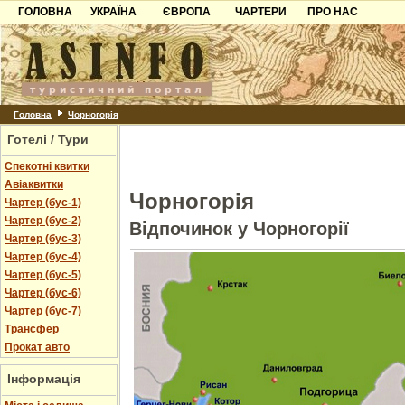
ГОЛОВНА
УКРАЇНА
ЄВРОПА
ЧАРТЕРИ
ПРО НАС
Карпати
Чорногорія
Контакти
Азов
Хорватія
Партнерам
Причорноморря
Болгарія
Додати готель
Шацьк
Албанія
Питання
Головна
Чорногорія
Готелі / Тури
Пошук готелів
Спекотні квитки
Авіаквитки
Чорногорія
Чартер (бус-1)
Чартер (бус-2)
Відпочинок у Чорногорії
Чартер (бус-3)
Чартер (бус-4)
Чартер (бус-5)
Чартер (бус-6)
Чартер (бус-7)
Трансфер
Прокат авто
Інформація