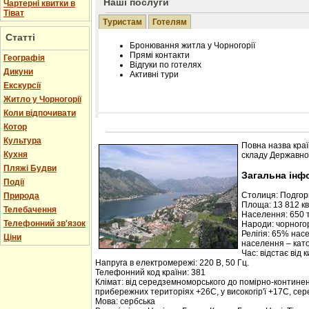
Наші послуги
Чартерні квитки в
Тіват
Туристам
Готелям
Статті
Бронювання житла у Чорногорії
Прямі контакти
Географія
Відгуки по готелях
Дикуни
Активні тури
Екскурсії
Житло у Чорногорії
Коли відпочивати
Котор
Розміщення інформації про готель на нашому
Редагування інформації і цін на вимогу
Культура
Повна назва краї
Лічільник відвідувачів
Кухня
складу Державної
Пляжі Будви
Загальна інф
Події
Столиця: Подго
Природа
Площа: 13 812 кв.
Телебачення
Населення: 650 т
Телефонний зв'язок
Народи: чорногор
Релігія: 65% нас
Ціни
населення – кат
Час: відстає від 
Напруга в електромережі: 220 В, 50 Гц.
Телефонний код країни: 381
Клімат: від середземноморського до помірно-контине
прибережних територіях +26С, у високогір'ї +17С, се
Мова: сербська