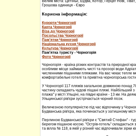
Великі міста: Цетіньє, Будва, Котор, Герцег Нові, Тіват
Грошова одиниця - Євро
Корисна інформація:
Курорти Чорногорії
Карта Чорногорії
Віза до Чорногорії
Посольства Чорногорії
Пам'ятки Чорногорії
Національна кухня Чорногорії
Культура Чорногорії
Пам'ятка туристу - Чорногорія
Фото Чорногорії
Чорногорія - країна різких контрастів та природної кр
особливе місце займають чисті та прозорі води Адріа
численними піщаними пляжами. На вас чекає тепле м
комфортабельні готелі та привітна чорногорська гости
У Чорногорії 117 пляжів загальною довжиною понад 70
частину складають чудові піщані пляжі. Найбільший з 
плажа" у місті Ульціні, на півдні країни - 13 км. На дея
Ульцинської рів'єри зустрічається чорний пісок.
Величезною популярністю під час відпочинку у Чорног
Будванська рів'єра, яка починається у затишному міс
Перлиною Будванської рів'єри є "Святий Стефан" - тур
берегом піщаною косою. "Острів-готель" складається з
та вілла № 118, в якій у різний час відпочивали зірки кі