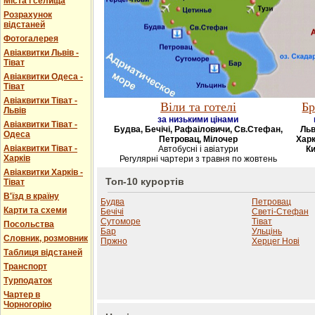
Міста і селища
Розрахунок
відстаней
Фотогалерея
Авіаквитки Львів -
Тіват
Авіаквитки Одеса -
Тіват
Авіаквитки Тіват -
Віли та готелі
Бр
Львів
за низькими цінами
Авіаквитки Тіват -
Будва, Бечічі, Рафаіловичи, Св.Стефан,
Льв
Одеса
Петровац, Мілочер
Харк
Авіаквитки Тіват -
Автобусні і авіатури
Ки
Харків
Регулярні чартери з травня по жовтень
Авіаквитки Харків -
Топ-10 курортів
Тіват
В'їзд в країну
Будва
Петровац
Карти та схеми
Бечічі
Светі-Стефан
Сутоморе
Тіват
Посольства
Бар
Ульцінь
Словник, розмовник
Пржно
Херцег Нові
Таблиця відстаней
Транспорт
Турподаток
Чартер в
Чорногорію