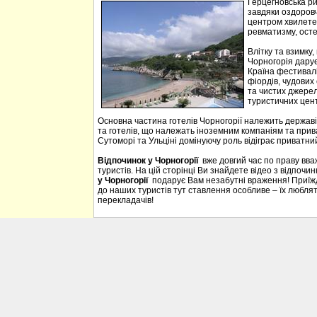
Герцегновська ри
завдяки оздоровч
центром хвилетер
ревматизму, осте
Влітку та взимку
Чорногорія дарує 
Країна фестивалі
фіордів, чудових 
та чистих джерел
туристичних цен
Основна частина готелів Чорногорії належить державі
та готелів, що належать іноземним компаніям та прива
Сутоморі та Ульціні домінуючу роль відіграє приватний
Відпочинок у Чорногорії
вже довгий час по праву вв
туристів. На цій сторінці Ви знайдете відео з відпочи
у Чорногорії
подарує Вам незабутні враження! Приїждж
до наших туристів тут ставлення особливе – їх люблять
перекладачів!