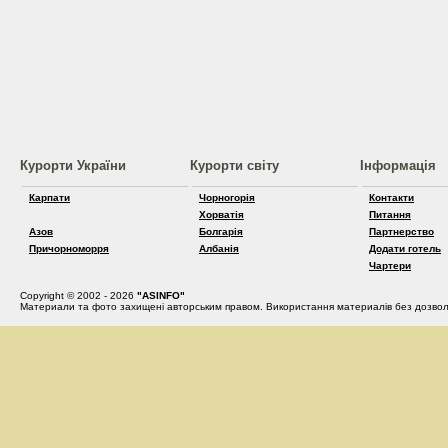
Курорти України
Курорти світу
Інформація
Карпати
Чорногорія
Контакти
Хорватія
Питання
Азов
Болгарія
Партнерство
Причорноморря
Албанія
Додати готель
Чартери
Copyright © 2002 - 2026
"ASINFO"
Материали та фото захищені авторським правом. Використання материалів без дозвол