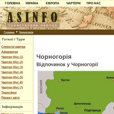
ГОЛОВНА
УКРАЇНА
ЄВРОПА
ЧАРТЕРИ
ПРО НАС
Карпати
Чорногорія
Контакти
Азов
Хорватія
Партнерам
Причорноморря
Болгарія
Додати готель
Шацьк
Албанія
Питання
Головна
Чорногорія
Готелі / Тури
Пошук готелів
Спекотні квитки
Авіаквитки
Чорногорія
Чартер (бус-1)
Чартер (бус-2)
Відпочинок у Чорногорії
Чартер (бус-3)
Чартер (бус-4)
Чартер (бус-5)
Чартер (бус-6)
Чартер (бус-7)
Трансфер
Прокат авто
Інформація