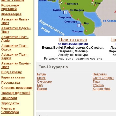
Міста і селища
Розрахунок
відстаней
Фотогалерея
Авіаквитки Львів -
Тіват
Авіаквитки Одеса -
Тіват
Авіаквитки Тіват -
Віли та готелі
Бр
Львів
за низькими цінами
Авіаквитки Тіват -
Будва, Бечічі, Рафаіловичи, Св.Стефан,
Льв
Одеса
Петровац, Мілочер
Харк
Авіаквитки Тіват -
Автобусні і авіатури
Ки
Харків
Регулярні чартери з травня по жовтень
Авіаквитки Харків -
Топ-10 курортів
Тіват
В'їзд в країну
Будва
Петровац
Карти та схеми
Бечічі
Светі-Стефан
Сутоморе
Тіват
Посольства
Бар
Ульцінь
Словник, розмовник
Пржно
Херцег Нові
Таблиця відстаней
Транспорт
Турподаток
Чартер в
Чорногорію