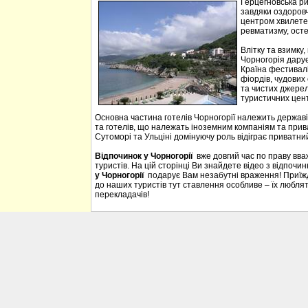
Герцегновська ри
завдяки оздоровч
центром хвилетер
ревматизму, осте
Влітку та взимку
Чорногорія дарує 
Країна фестивалі
фіордів, чудових 
та чистих джерел
туристичних цен
Основна частина готелів Чорногорії належить державі
та готелів, що належать іноземним компаніям та прива
Сутоморі та Ульціні домінуючу роль відіграє приватний
Відпочинок у Чорногорії
вже довгий час по праву вв
туристів. На цій сторінці Ви знайдете відео з відпочи
у Чорногорії
подарує Вам незабутні враження! Приїждж
до наших туристів тут ставлення особливе – їх люблять
перекладачів!