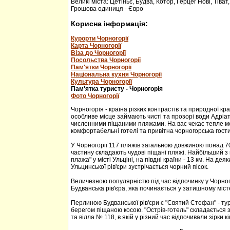
Великі міста: Цетіньє, Будва, Котор, Герцег Нові, Тіват
Грошова одиниця - Євро
Корисна інформація:
Курорти Чорногорії
Карта Чорногорії
Віза до Чорногорії
Посольства Чорногорії
Пам'ятки Чорногорії
Національна кухня Чорногорії
Культура Чорногорії
Пам'ятка туристу - Чорногорія
Фото Чорногорії
Чорногорія - країна різких контрастів та природної кр
особливе місце займають чисті та прозорі води Адріа
численними піщаними пляжами. На вас чекає тепле м
комфортабельні готелі та привітна чорногорська гости
У Чорногорії 117 пляжів загальною довжиною понад 70
частину складають чудові піщані пляжі. Найбільший з 
плажа" у місті Ульціні, на півдні країни - 13 км. На дея
Ульцинської рів'єри зустрічається чорний пісок.
Величезною популярністю під час відпочинку у Чорног
Будванська рів'єра, яка починається у затишному міс
Перлиною Будванської рів'єри є "Святий Стефан" - тур
берегом піщаною косою. "Острів-готель" складається з
та вілла № 118, в якій у різний час відпочивали зірки кі