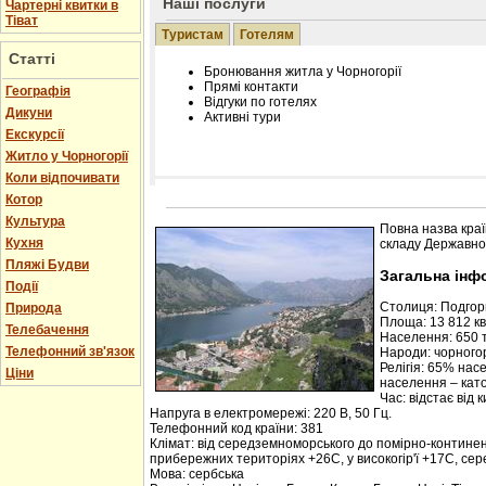
Наші послуги
Чартерні квитки в
Тіват
Туристам
Готелям
Статті
Бронювання житла у Чорногорії
Прямі контакти
Географія
Відгуки по готелях
Дикуни
Активні тури
Екскурсії
Житло у Чорногорії
Коли відпочивати
Котор
Розміщення інформації про готель на нашому
Редагування інформації і цін на вимогу
Культура
Повна назва краї
Лічільник відвідувачів
Кухня
складу Державної
Пляжі Будви
Загальна інф
Події
Столиця: Подго
Природа
Площа: 13 812 кв.
Телебачення
Населення: 650 т
Телефонний зв'язок
Народи: чорногор
Релігія: 65% нас
Ціни
населення – кат
Час: відстає від 
Напруга в електромережі: 220 В, 50 Гц.
Телефонний код країни: 381
Клімат: від середземноморського до помірно-контине
прибережних територіях +26С, у високогір'ї +17С, се
Мова: сербська