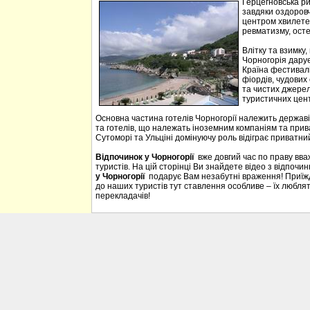
Герцегновська ри
завдяки оздоровч
центром хвилетер
ревматизму, осте
Влітку та взимку
Чорногорія дарує 
Країна фестивалі
фіордів, чудових 
та чистих джерел
туристичних цен
Основна частина готелів Чорногорії належить державі
та готелів, що належать іноземним компаніям та прива
Сутоморі та Ульціні домінуючу роль відіграє приватний
Відпочинок у Чорногорії
вже довгий час по праву вв
туристів. На цій сторінці Ви знайдете відео з відпочи
у Чорногорії
подарує Вам незабутні враження! Приїждж
до наших туристів тут ставлення особливе – їх люблять
перекладачів!