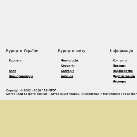
Курорти України
Курорти світу
Інформація
Карпати
Чорногорія
Контакти
Хорватія
Питання
Азов
Болгарія
Партнерство
Причорноморря
Албанія
Додати готель
Чартери
Copyright © 2002 - 2026
"ASINFO"
Материали та фото захищені авторським правом. Використання материалів без дозвол