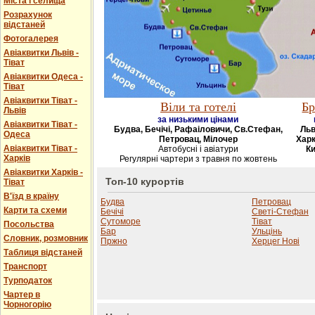
Міста і селища
Розрахунок
відстаней
Фотогалерея
Авіаквитки Львів -
Тіват
Авіаквитки Одеса -
Тіват
Авіаквитки Тіват -
Віли та готелі
Бр
Львів
за низькими цінами
Авіаквитки Тіват -
Будва, Бечічі, Рафаіловичи, Св.Стефан,
Льв
Одеса
Петровац, Мілочер
Харк
Авіаквитки Тіват -
Автобусні і авіатури
Ки
Харків
Регулярні чартери з травня по жовтень
Авіаквитки Харків -
Топ-10 курортів
Тіват
В'їзд в країну
Будва
Петровац
Карти та схеми
Бечічі
Светі-Стефан
Сутоморе
Тіват
Посольства
Бар
Ульцінь
Словник, розмовник
Пржно
Херцег Нові
Таблиця відстаней
Транспорт
Турподаток
Чартер в
Чорногорію