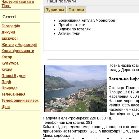
Наші послуги
Чартерні квитки в
Тіват
Туристам
Готелям
Статті
Бронювання житла у Чорногорії
Прямі контакти
Географія
Відгуки по готелях
Дикуни
Активні тури
Екскурсії
Житло у Чорногорії
Коли відпочивати
Котор
Розміщення інформації про готель на нашому
Редагування інформації і цін на вимогу
Культура
Повна назва краї
Лічільник відвідувачів
Кухня
складу Державної
Пляжі Будви
Загальна інф
Події
Столиця: Подго
Природа
Площа: 13 812 кв.
Телебачення
Населення: 650 т
Телефонний зв'язок
Народи: чорногор
Релігія: 65% нас
Ціни
населення – кат
Час: відстає від 
Напруга в електромережі: 220 В, 50 Гц.
Телефонний код країни: 381
Клімат: від середземноморського до помірно-контине
прибережних територіях +26С, у високогір'ї +17С, се
Мова: сербська