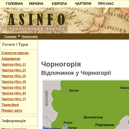
ГОЛОВНА
УКРАЇНА
ЄВРОПА
ЧАРТЕРИ
ПРО НАС
Карпати
Чорногорія
Контакти
Азов
Хорватія
Партнерам
Причорноморря
Болгарія
Додати готель
Шацьк
Албанія
Питання
Головна
Чорногорія
Готелі / Тури
Пошук готелів
Спекотні квитки
Авіаквитки
Чорногорія
Чартер (бус-1)
Чартер (бус-2)
Відпочинок у Чорногорії
Чартер (бус-3)
Чартер (бус-4)
Чартер (бус-5)
Чартер (бус-6)
Чартер (бус-7)
Трансфер
Прокат авто
Інформація