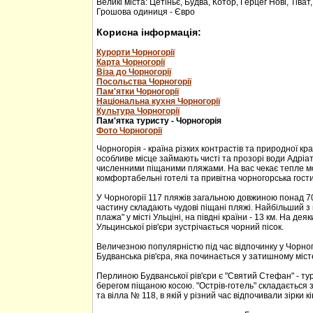
Великі міста: Цетіньє, Будва, Котор, Герцег Нові, Тіват
Грошова одиниця - Євро
Корисна інформація:
Курорти Чорногорії
Карта Чорногорії
Віза до Чорногорії
Посольства Чорногорії
Пам'ятки Чорногорії
Національна кухня Чорногорії
Культура Чорногорії
Пам'ятка туристу - Чорногорія
Фото Чорногорії
Чорногорія - країна різких контрастів та природної кр
особливе місце займають чисті та прозорі води Адріа
численними піщаними пляжами. На вас чекає тепле м
комфортабельні готелі та привітна чорногорська гости
У Чорногорії 117 пляжів загальною довжиною понад 70
частину складають чудові піщані пляжі. Найбільший з 
плажа" у місті Ульціні, на півдні країни - 13 км. На дея
Ульцинської рів'єри зустрічається чорний пісок.
Величезною популярністю під час відпочинку у Чорног
Будванська рів'єра, яка починається у затишному міс
Перлиною Будванської рів'єри є "Святий Стефан" - тур
берегом піщаною косою. "Острів-готель" складається з
та вілла № 118, в якій у різний час відпочивали зірки кі