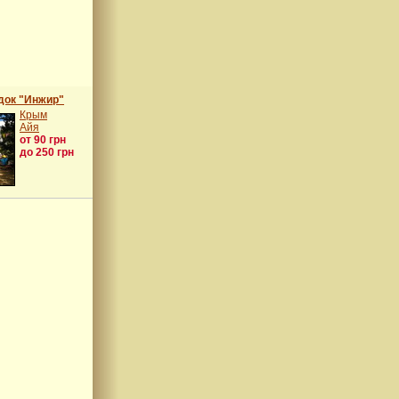
док "Инжир"
Крым
Айя
от 90 грн
до 250 грн