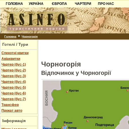
ГОЛОВНА
УКРАЇНА
ЄВРОПА
ЧАРТЕРИ
ПРО НАС
Карпати
Чорногорія
Контакти
Азов
Хорватія
Партнерам
Причорноморря
Болгарія
Додати готель
Шацьк
Албанія
Питання
Головна
Чорногорія
Готелі / Тури
Пошук готелів
Спекотні квитки
Авіаквитки
Чорногорія
Чартер (бус-1)
Чартер (бус-2)
Відпочинок у Чорногорії
Чартер (бус-3)
Чартер (бус-4)
Чартер (бус-5)
Чартер (бус-6)
Чартер (бус-7)
Трансфер
Прокат авто
Інформація