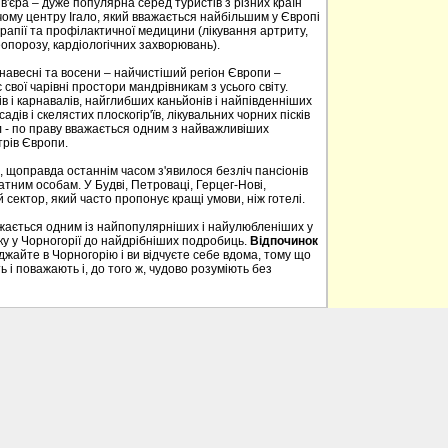
в'єра – дуже популярна серед туристів з різних країн
ому центру Ігало, який вважається найбільшим у Європі
апії та профілактичної медицини (лікування артриту,
опорозу, кардіологічних захворювань).
, навесні та восени – найчистіший регіон Європи –
свої чарівні простори мандрівникам з усього світу.
в і карнавалів, найглибших каньйонів і найпівденніших
садів і скелястих плоскогір'їв, лікувальних чорних пісків
 - по праву вважається одним з найважливіших
трів Європи.
, щоправда останнім часом з'явилося безліч пансіонів
тним особам. У Будві, Петроваці, Герцег-Нові,
 сектор, який часто пропонує кращі умови, ніж готелі.
ажається одним із найпопулярніших і найулюбленіших у
нку у Чорногорії до найдрібніших подробиць.
Відпочинок
айте в Чорногорію і ви відчуєте себе вдома, тому що
 і поважають і, до того ж, чудово розуміють без