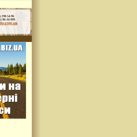
) 298-54-96
86-34-999
nfo.com.ua