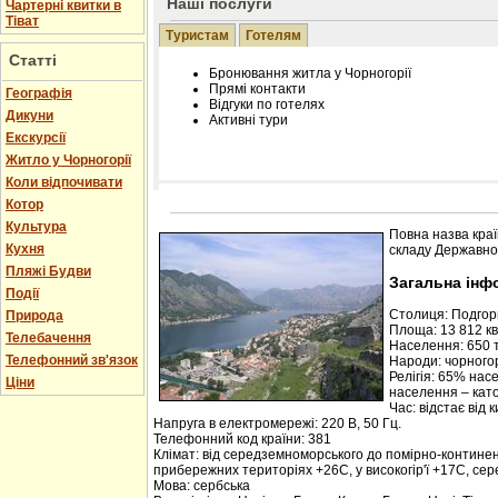
Наші послуги
Чартерні квитки в
Тіват
Туристам
Готелям
Статті
Бронювання житла у Чорногорії
Прямі контакти
Географія
Відгуки по готелях
Дикуни
Активні тури
Екскурсії
Житло у Чорногорії
Коли відпочивати
Котор
Розміщення інформації про готель на нашому
Редагування інформації і цін на вимогу
Культура
Повна назва краї
Лічільник відвідувачів
Кухня
складу Державної
Пляжі Будви
Загальна інф
Події
Столиця: Подго
Природа
Площа: 13 812 кв.
Телебачення
Населення: 650 т
Телефонний зв'язок
Народи: чорногор
Релігія: 65% нас
Ціни
населення – кат
Час: відстає від 
Напруга в електромережі: 220 В, 50 Гц.
Телефонний код країни: 381
Клімат: від середземноморського до помірно-контине
прибережних територіях +26С, у високогір'ї +17С, се
Мова: сербська