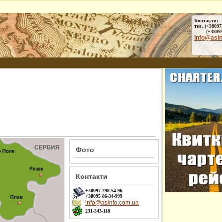
Контакти:
тел. (+38097
(+38095) 
info@asi
Фото
Контакти
+38097
298-54-96
+38095
86-34-999
info@asinfo.com.ua
231-343-118