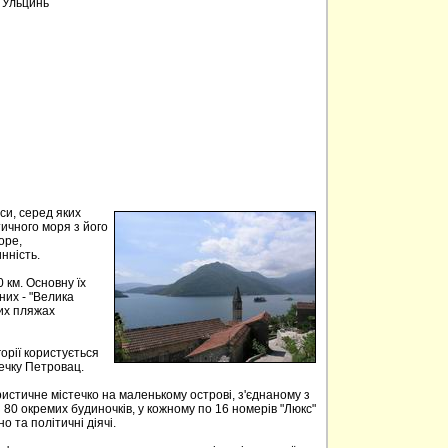
, Ульцинь
аси, серед яких
тичного моря з його
оре,
нність.
 км. Основну їх
них - "Велика
ких пляжах
орії користується
течку Петровац.
истичне містечко на маленькому острові, з'єднаному з
 80 окремих будиночків, у кожному по 16 номерів "Люкс"
но та політичні діячі.