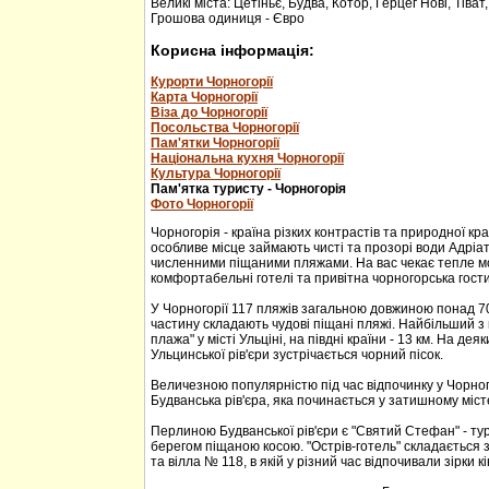
Великі міста: Цетіньє, Будва, Котор, Герцег Нові, Тіват
Грошова одиниця - Євро
Корисна інформація:
Курорти Чорногорії
Карта Чорногорії
Віза до Чорногорії
Посольства Чорногорії
Пам'ятки Чорногорії
Національна кухня Чорногорії
Культура Чорногорії
Пам'ятка туристу - Чорногорія
Фото Чорногорії
Чорногорія - країна різких контрастів та природної кр
особливе місце займають чисті та прозорі води Адріа
численними піщаними пляжами. На вас чекає тепле м
комфортабельні готелі та привітна чорногорська гости
У Чорногорії 117 пляжів загальною довжиною понад 70
частину складають чудові піщані пляжі. Найбільший з 
плажа" у місті Ульціні, на півдні країни - 13 км. На дея
Ульцинської рів'єри зустрічається чорний пісок.
Величезною популярністю під час відпочинку у Чорног
Будванська рів'єра, яка починається у затишному міс
Перлиною Будванської рів'єри є "Святий Стефан" - тур
берегом піщаною косою. "Острів-готель" складається з
та вілла № 118, в якій у різний час відпочивали зірки кі