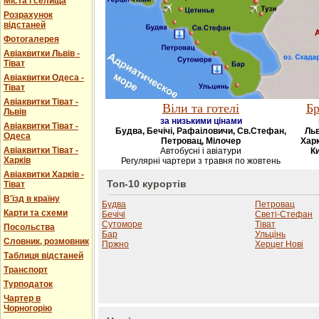
Міста і селища
Розрахунок
відстаней
Фотогалерея
Авіаквитки Львів -
Тіват
Авіаквитки Одеса -
Тіват
Авіаквитки Тіват -
Віли та готелі
Бр
Львів
за низькими цінами
Авіаквитки Тіват -
Будва, Бечічі, Рафаіловичи, Св.Стефан,
Льв
Одеса
Петровац, Мілочер
Харк
Авіаквитки Тіват -
Автобусні і авіатури
Ки
Харків
Регулярні чартери з травня по жовтень
Авіаквитки Харків -
Топ-10 курортів
Тіват
В'їзд в країну
Будва
Петровац
Карти та схеми
Бечічі
Светі-Стефан
Сутоморе
Тіват
Посольства
Бар
Ульцінь
Словник, розмовник
Пржно
Херцег Нові
Таблиця відстаней
Транспорт
Турподаток
Чартер в
Чорногорію