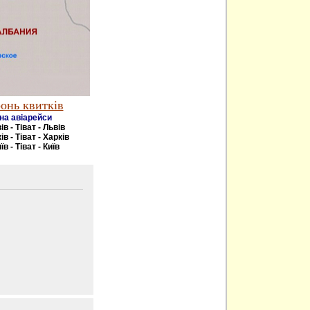
онь квитків
на авіарейси
ів - Тіват - Львів
ів - Тіват - Харків
їв - Тіват - Київ