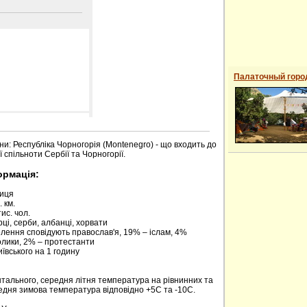
Палаточный горо
 сайті
ни: Республіка Чорногорія (Montenegro) - що входить до
 спільноти Сербії та Чорногорії.
ормація:
риця
 км.
ис. чол.
ці, серби, албанці, хорвати
елення сповідують православ'я, 19% – іслам, 4%
олики, 2% – протестанти
київського на 1 годину
нтального, середня літня температура на рівнинних та
редня зимова температура відповідно +5С та -10С.