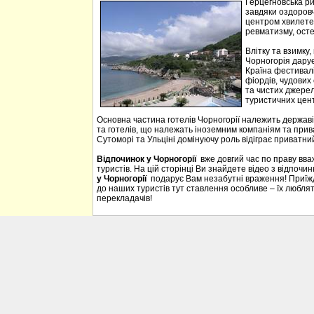
Герцегновська ри
завдяки оздоровч
центром хвилетер
ревматизму, осте
Влітку та взимку
Чорногорія дарує 
Країна фестивалі
фіордів, чудових 
та чистих джерел
туристичних цен
Основна частина готелів Чорногорії належить державі
та готелів, що належать іноземним компаніям та прива
Сутоморі та Ульціні домінуючу роль відіграє приватний
Відпочинок у Чорногорії
вже довгий час по праву вв
туристів. На цій сторінці Ви знайдете відео з відпочи
у Чорногорії
подарує Вам незабутні враження! Приїждж
до наших туристів тут ставлення особливе – їх люблять
перекладачів!