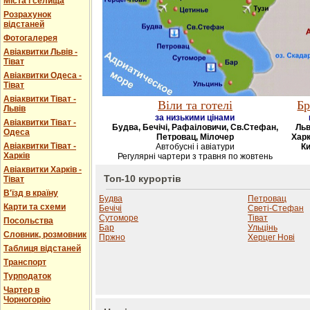
Міста і селища
Розрахунок
відстаней
Фотогалерея
Авіаквитки Львів -
Тіват
Авіаквитки Одеса -
Тіват
Авіаквитки Тіват -
Віли та готелі
Бр
Львів
за низькими цінами
Авіаквитки Тіват -
Будва, Бечічі, Рафаіловичи, Св.Стефан,
Льв
Одеса
Петровац, Мілочер
Харк
Авіаквитки Тіват -
Автобусні і авіатури
Ки
Харків
Регулярні чартери з травня по жовтень
Авіаквитки Харків -
Топ-10 курортів
Тіват
В'їзд в країну
Будва
Петровац
Карти та схеми
Бечічі
Светі-Стефан
Сутоморе
Тіват
Посольства
Бар
Ульцінь
Словник, розмовник
Пржно
Херцег Нові
Таблиця відстаней
Транспорт
Турподаток
Чартер в
Чорногорію