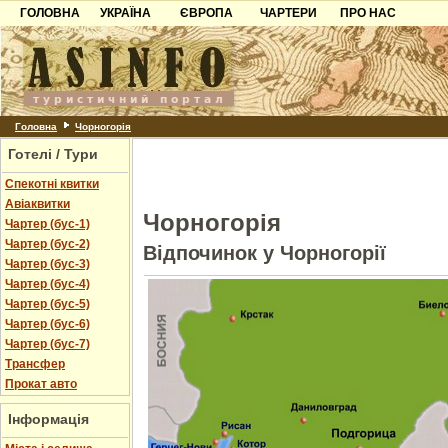
ГОЛОВНА
УКРАЇНА
ЄВРОПА
ЧАРТЕРИ
ПРО НАС
Карпати
Чорногорія
Контакти
Азов
Хорватія
Партнерам
Причорноморря
Болгарія
Додати готель
Шацьк
Албанія
Питання
Головна
Чорногорія
Готелі / Тури
Пошук готелів
Спекотні квитки
Авіаквитки
Чорногорія
Чартер (бус-1)
Чартер (бус-2)
Відпочинок у Чорногорії
Чартер (бус-3)
Чартер (бус-4)
Чартер (бус-5)
Чартер (бус-6)
Чартер (бус-7)
Трансфер
Прокат авто
Інформація