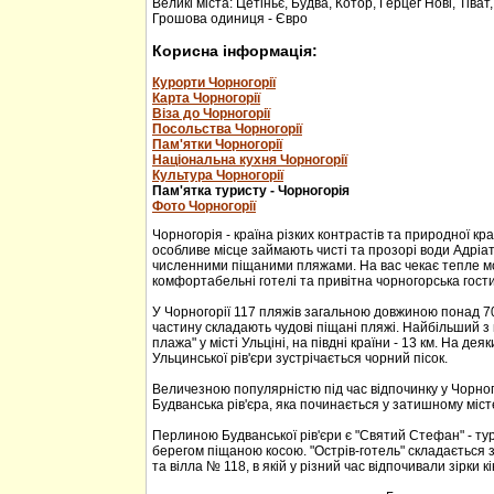
Великі міста: Цетіньє, Будва, Котор, Герцег Нові, Тіват
Грошова одиниця - Євро
Корисна інформація:
Курорти Чорногорії
Карта Чорногорії
Віза до Чорногорії
Посольства Чорногорії
Пам'ятки Чорногорії
Національна кухня Чорногорії
Культура Чорногорії
Пам'ятка туристу - Чорногорія
Фото Чорногорії
Чорногорія - країна різких контрастів та природної кр
особливе місце займають чисті та прозорі води Адріа
численними піщаними пляжами. На вас чекає тепле м
комфортабельні готелі та привітна чорногорська гости
У Чорногорії 117 пляжів загальною довжиною понад 70
частину складають чудові піщані пляжі. Найбільший з 
плажа" у місті Ульціні, на півдні країни - 13 км. На дея
Ульцинської рів'єри зустрічається чорний пісок.
Величезною популярністю під час відпочинку у Чорног
Будванська рів'єра, яка починається у затишному міс
Перлиною Будванської рів'єри є "Святий Стефан" - тур
берегом піщаною косою. "Острів-готель" складається з
та вілла № 118, в якій у різний час відпочивали зірки кі