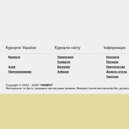
Курорти України
Курорти світу
Інформація
Карпати
Чорногорія
Контакти
Хорватія
Питання
Азов
Болгарія
Партнерство
Причорноморря
Албанія
Додати готель
Чартери
Copyright © 2002 - 2026
"ASINFO"
Материали та фото захищені авторським правом. Використання материалів без дозвол