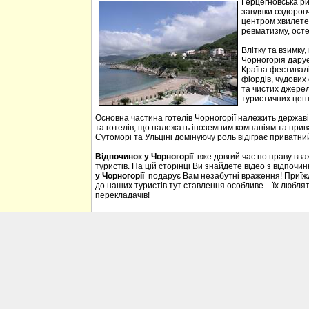
Герцегновська ри
завдяки оздоровч
центром хвилетер
ревматизму, осте
Влітку та взимку
Чорногорія дарує 
Країна фестивалі
фіордів, чудових 
та чистих джерел
туристичних цен
Основна частина готелів Чорногорії належить державі
та готелів, що належать іноземним компаніям та прива
Сутоморі та Ульціні домінуючу роль відіграє приватний
Відпочинок у Чорногорії
вже довгий час по праву вв
туристів. На цій сторінці Ви знайдете відео з відпочи
у Чорногорії
подарує Вам незабутні враження! Приїждж
до наших туристів тут ставлення особливе – їх люблять
перекладачів!