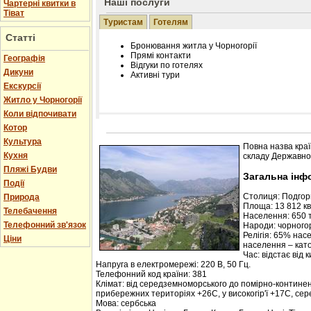
Наші послуги
Чартерні квитки в
Тіват
Туристам
Готелям
Статті
Бронювання житла у Чорногорії
Прямі контакти
Географія
Відгуки по готелях
Дикуни
Активні тури
Екскурсії
Житло у Чорногорії
Коли відпочивати
Котор
Розміщення інформації про готель на нашому
Редагування інформації і цін на вимогу
Культура
Повна назва краї
Лічільник відвідувачів
Кухня
складу Державної
Пляжі Будви
Загальна інф
Події
Столиця: Подго
Природа
Площа: 13 812 кв.
Телебачення
Населення: 650 т
Телефонний зв'язок
Народи: чорногор
Релігія: 65% нас
Ціни
населення – кат
Час: відстає від 
Напруга в електромережі: 220 В, 50 Гц.
Телефонний код країни: 381
Клімат: від середземноморського до помірно-контине
прибережних територіях +26С, у високогір'ї +17С, се
Мова: сербська