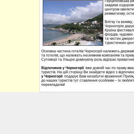
Герцегновська ри
завдяки оздоровч
центром хвилетер
ревматизму, осте
Влітку та взимку
Чорногорія дарує 
Країна фестивалі
фіордів, чудових 
та чистих джерел
туристичних цен
Основна частина готелів Чорногорії належить державі
та готелів, що належать іноземним компаніям та прива
Сутоморі та Ульціні домінуючу роль відіграє приватний
Відпочинок у Чорногорії
вже довгий час по праву вв
туристів. На цій сторінці Ви знайдете відео з відпочи
у Чорногорії
подарує Вам незабутні враження! Приїждж
до наших туристів тут ставлення особливе – їх люблять
перекладачів!