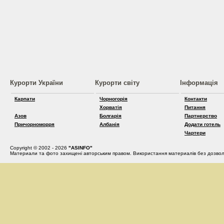
Курорти України
Курорти світу
Інформація
Карпати
Чорногорія
Контакти
Хорватія
Питання
Азов
Болгарія
Партнерство
Причорноморря
Албанія
Додати готель
Чартери
Copyright © 2002 - 2026
"ASINFO"
Материали та фото захищені авторським правом. Використання материалів без дозвол