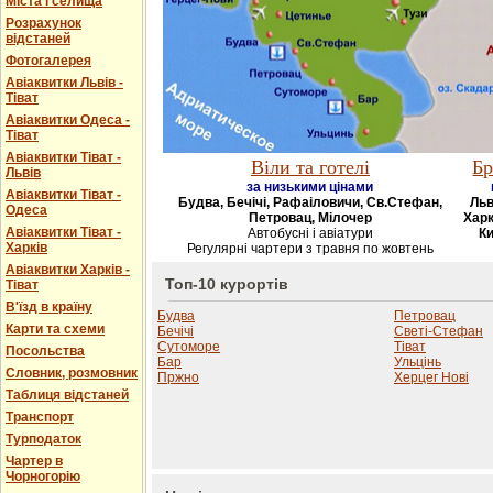
Міста і селища
Розрахунок
відстаней
Фотогалерея
Авіаквитки Львів -
Тіват
Авіаквитки Одеса -
Тіват
Авіаквитки Тіват -
Віли та готелі
Бр
Львів
за низькими цінами
Авіаквитки Тіват -
Будва, Бечічі, Рафаіловичи, Св.Стефан,
Льв
Одеса
Петровац, Мілочер
Харк
Авіаквитки Тіват -
Автобусні і авіатури
Ки
Харків
Регулярні чартери з травня по жовтень
Авіаквитки Харків -
Топ-10 курортів
Тіват
В'їзд в країну
Будва
Петровац
Карти та схеми
Бечічі
Светі-Стефан
Сутоморе
Тіват
Посольства
Бар
Ульцінь
Словник, розмовник
Пржно
Херцег Нові
Таблиця відстаней
Транспорт
Турподаток
Чартер в
Чорногорію