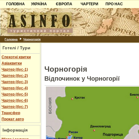
ГОЛОВНА
УКРАЇНА
ЄВРОПА
ЧАРТЕРИ
ПРО НАС
Карпати
Чорногорія
Контакти
Азов
Хорватія
Партнерам
Причорноморря
Болгарія
Додати готель
Шацьк
Албанія
Питання
Головна
Чорногорія
Готелі / Тури
Пошук готелів
Спекотні квитки
Авіаквитки
Чорногорія
Чартер (бус-1)
Чартер (бус-2)
Відпочинок у Чорногорії
Чартер (бус-3)
Чартер (бус-4)
Чартер (бус-5)
Чартер (бус-6)
Чартер (бус-7)
Трансфер
Прокат авто
Інформація