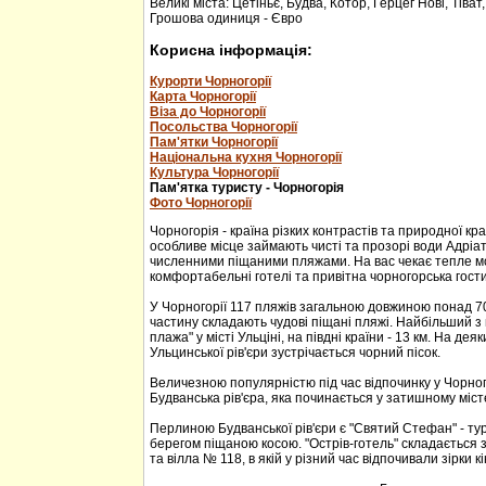
Великі міста: Цетіньє, Будва, Котор, Герцег Нові, Тіват
Грошова одиниця - Євро
Корисна інформація:
Курорти Чорногорії
Карта Чорногорії
Віза до Чорногорії
Посольства Чорногорії
Пам'ятки Чорногорії
Національна кухня Чорногорії
Культура Чорногорії
Пам'ятка туристу - Чорногорія
Фото Чорногорії
Чорногорія - країна різких контрастів та природної кр
особливе місце займають чисті та прозорі води Адріа
численними піщаними пляжами. На вас чекає тепле м
комфортабельні готелі та привітна чорногорська гости
У Чорногорії 117 пляжів загальною довжиною понад 70
частину складають чудові піщані пляжі. Найбільший з 
плажа" у місті Ульціні, на півдні країни - 13 км. На дея
Ульцинської рів'єри зустрічається чорний пісок.
Величезною популярністю під час відпочинку у Чорног
Будванська рів'єра, яка починається у затишному міс
Перлиною Будванської рів'єри є "Святий Стефан" - тур
берегом піщаною косою. "Острів-готель" складається з
та вілла № 118, в якій у різний час відпочивали зірки кі