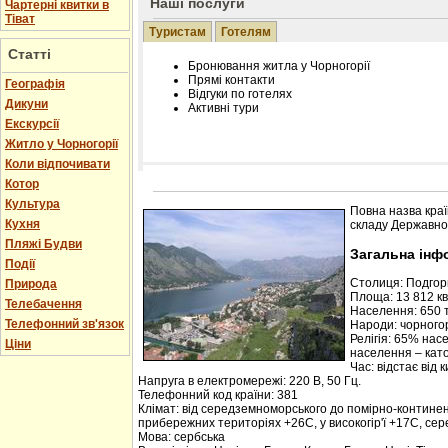
Наші послуги
Чартерні квитки в
Тіват
Туристам
Готелям
Статті
Бронювання житла у Чорногорії
Прямі контакти
Географія
Відгуки по готелях
Дикуни
Активні тури
Екскурсії
Житло у Чорногорії
Коли відпочивати
Котор
Розміщення інформації про готель на нашому
Редагування інформації і цін на вимогу
Культура
Повна назва краї
Лічільник відвідувачів
Кухня
складу Державної
Пляжі Будви
Загальна інф
Події
Столиця: Подго
Природа
Площа: 13 812 кв.
Телебачення
Населення: 650 т
Телефонний зв'язок
Народи: чорногор
Релігія: 65% нас
Ціни
населення – кат
Час: відстає від 
Напруга в електромережі: 220 В, 50 Гц.
Телефонний код країни: 381
Клімат: від середземноморського до помірно-контине
прибережних територіях +26С, у високогір'ї +17С, се
Мова: сербська