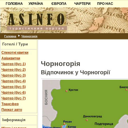
ГОЛОВНА
УКРАЇНА
ЄВРОПА
ЧАРТЕРИ
ПРО НАС
Карпати
Чорногорія
Контакти
Азов
Хорватія
Партнерам
Причорноморря
Болгарія
Додати готель
Шацьк
Албанія
Питання
Головна
Чорногорія
Готелі / Тури
Пошук готелів
Спекотні квитки
Авіаквитки
Чорногорія
Чартер (бус-1)
Чартер (бус-2)
Відпочинок у Чорногорії
Чартер (бус-3)
Чартер (бус-4)
Чартер (бус-5)
Чартер (бус-6)
Чартер (бус-7)
Трансфер
Прокат авто
Інформація