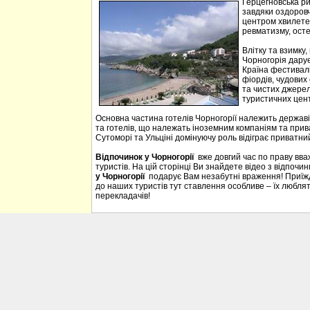
Герцегновська ри
завдяки оздоровч
центром хвилетер
ревматизму, осте
Влітку та взимку
Чорногорія дарує 
Країна фестивалі
фіордів, чудових 
та чистих джерел
туристичних цен
Основна частина готелів Чорногорії належить державі
та готелів, що належать іноземним компаніям та прива
Сутоморі та Ульціні домінуючу роль відіграє приватний
Відпочинок у Чорногорії
вже довгий час по праву вв
туристів. На цій сторінці Ви знайдете відео з відпочи
у Чорногорії
подарує Вам незабутні враження! Приїждж
до наших туристів тут ставлення особливе – їх люблять
перекладачів!