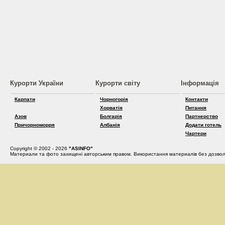
Курорти України
Курорти світу
Інформація
Карпати
Чорногорія
Контакти
Хорватія
Питання
Азов
Болгарія
Партнерство
Причорноморря
Албанія
Додати готель
Чартери
Copyright © 2002 - 2026
"ASINFO"
Материали та фото захищені авторським правом. Використання материалів без дозвол