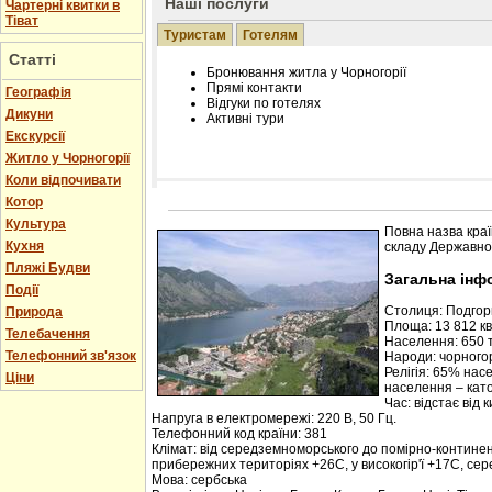
Наші послуги
Чартерні квитки в
Тіват
Туристам
Готелям
Статті
Бронювання житла у Чорногорії
Прямі контакти
Географія
Відгуки по готелях
Дикуни
Активні тури
Екскурсії
Житло у Чорногорії
Коли відпочивати
Котор
Розміщення інформації про готель на нашому
Редагування інформації і цін на вимогу
Культура
Повна назва краї
Лічільник відвідувачів
Кухня
складу Державної
Пляжі Будви
Загальна інф
Події
Столиця: Подго
Природа
Площа: 13 812 кв.
Телебачення
Населення: 650 т
Телефонний зв'язок
Народи: чорногор
Релігія: 65% нас
Ціни
населення – кат
Час: відстає від 
Напруга в електромережі: 220 В, 50 Гц.
Телефонний код країни: 381
Клімат: від середземноморського до помірно-контине
прибережних територіях +26С, у високогір'ї +17С, се
Мова: сербська