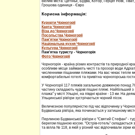
Великі міста: Цетіньє, Будва, Котор, Герцег Нові, Тіват
Грошова одиниця - Євро
Корисна інформація:
Курорти Чорногорії
Карта Чорногорії
Віза до Чорногорії
Посольства Чорногорії
Пам'ятки Чорногорії
Національна кухня Чорногорії
Культура Чорногорії
Пам'ятка туристу - Чорногорія
Фото Чорногорії
Чорногорія - країна різких контрастів та природної кр
особливе місце займають чисті та прозорі води Адріа
численними піщаними пляжами. На вас чекає тепле м
комфортабельні готелі та привітна чорногорська гости
У Чорногорії 117 пляжів загальною довжиною понад 70
частину складають чудові піщані пляжі. Найбільший з 
плажа" у місті Ульціні, на півдні країни - 13 км. На дея
Ульцинської рів'єри зустрічається чорний пісок.
Величезною популярністю під час відпочинку у Чорног
Будванська рів'єра, яка починається у затишному міс
Перлиною Будванської рів'єри є "Святий Стефан" - тур
берегом піщаною косою. "Острів-готель" складається з
та вілла № 118, в якій у різний час відпочивали зірки кі