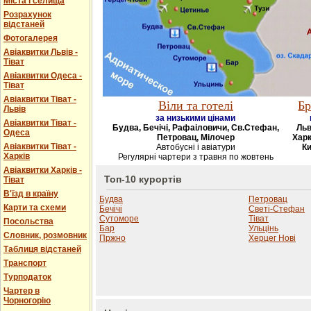
Міста і селища
Розрахунок
відстаней
Фотогалерея
Авіаквитки Львів -
Тіват
Авіаквитки Одеса -
Тіват
Авіаквитки Тіват -
Віли та готелі
Бр
Львів
за низькими цінами
Авіаквитки Тіват -
Будва, Бечічі, Рафаіловичи, Св.Стефан,
Льв
Одеса
Петровац, Мілочер
Харк
Авіаквитки Тіват -
Автобусні і авіатури
Ки
Харків
Регулярні чартери з травня по жовтень
Авіаквитки Харків -
Топ-10 курортів
Тіват
В'їзд в країну
Будва
Петровац
Карти та схеми
Бечічі
Светі-Стефан
Сутоморе
Тіват
Посольства
Бар
Ульцінь
Словник, розмовник
Пржно
Херцег Нові
Таблиця відстаней
Транспорт
Турподаток
Чартер в
Чорногорію