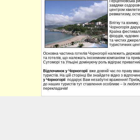
Герцегновська ри
завдяки оздоровч
центром хвилетер
ревматизму, осте
Влітку та взимку
Чорногорія дарує 
Країна фестивалі
фіордів, чудових 
та чистих джерел
туристичних цен
Основна частина готелів Чорногорії належить державі
та готелів, що належать іноземним компаніям та прива
Сутоморі та Ульціні домінуючу роль відіграє приватний
Відпочинок у Чорногорії
вже довгий час по праву вв
туристів. На цій сторінці Ви знайдете відео з відпочи
у Чорногорії
подарує Вам незабутні враження! Приїждж
до наших туристів тут ставлення особливе – їх люблять
перекладачів!