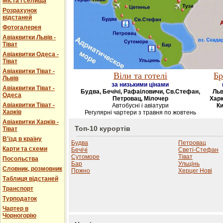
Міста і селища
Розрахунок
відстаней
Фотогалерея
Авіаквитки Львів -
Тіват
Авіаквитки Одеса -
Тіват
Авіаквитки Тіват -
Віли та готелі
Бр
Львів
за низькими цінами
Авіаквитки Тіват -
Будва, Бечічі, Рафаіловичи, Св.Стефан,
Льв
Одеса
Петровац, Мілочер
Харк
Авіаквитки Тіват -
Автобусні і авіатури
Ки
Харків
Регулярні чартери з травня по жовтень
Авіаквитки Харків -
Топ-10 курортів
Тіват
В'їзд в країну
Будва
Петровац
Карти та схеми
Бечічі
Светі-Стефан
Сутоморе
Тіват
Посольства
Бар
Ульцінь
Словник, розмовник
Пржно
Херцег Нові
Таблиця відстаней
Транспорт
Турподаток
Чартер в
Чорногорію