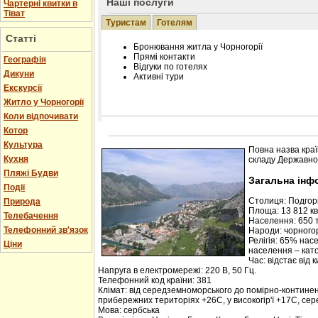
Наші послуги
Чартерні квитки в
Тіват
Туристам
Готелям
Статті
Бронювання житла у Чорногорії
Прямі контакти
Географія
Відгуки по готелях
Дикуни
Активні тури
Екскурсії
Житло у Чорногорії
Коли відпочивати
Котор
Розміщення інформації про готель на нашому
Редагування інформації і цін на вимогу
Культура
Повна назва краї
Лічільник відвідувачів
Кухня
складу Державної
Пляжі Будви
Загальна інф
Події
Столиця: Подго
Природа
Площа: 13 812 кв.
Телебачення
Населення: 650 т
Телефонний зв'язок
Народи: чорногор
Релігія: 65% нас
Ціни
населення – кат
Час: відстає від 
Напруга в електромережі: 220 В, 50 Гц.
Телефонний код країни: 381
Клімат: від середземноморського до помірно-контине
прибережних територіях +26С, у високогір'ї +17С, се
Мова: сербська