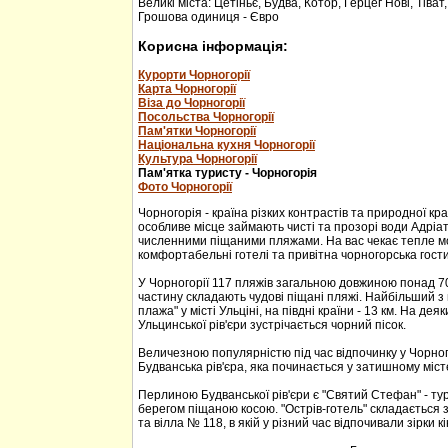
Великі міста: Цетіньє, Будва, Котор, Герцег Нові, Тіват
Грошова одиниця - Євро
Корисна інформація:
Курорти Чорногорії
Карта Чорногорії
Віза до Чорногорії
Посольства Чорногорії
Пам'ятки Чорногорії
Національна кухня Чорногорії
Культура Чорногорії
Пам'ятка туристу - Чорногорія
Фото Чорногорії
Чорногорія - країна різких контрастів та природної кр
особливе місце займають чисті та прозорі води Адріа
численними піщаними пляжами. На вас чекає тепле м
комфортабельні готелі та привітна чорногорська гости
У Чорногорії 117 пляжів загальною довжиною понад 70
частину складають чудові піщані пляжі. Найбільший з 
плажа" у місті Ульціні, на півдні країни - 13 км. На дея
Ульцинської рів'єри зустрічається чорний пісок.
Величезною популярністю під час відпочинку у Чорног
Будванська рів'єра, яка починається у затишному міс
Перлиною Будванської рів'єри є "Святий Стефан" - тур
берегом піщаною косою. "Острів-готель" складається з
та вілла № 118, в якій у різний час відпочивали зірки кі