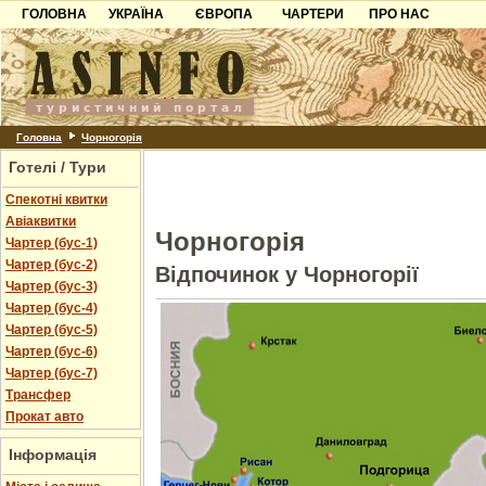
ГОЛОВНА
УКРАЇНА
ЄВРОПА
ЧАРТЕРИ
ПРО НАС
Карпати
Чорногорія
Контакти
Азов
Хорватія
Партнерам
Причорноморря
Болгарія
Додати готель
Шацьк
Албанія
Питання
Головна
Чорногорія
Готелі / Тури
Пошук готелів
Спекотні квитки
Авіаквитки
Чорногорія
Чартер (бус-1)
Чартер (бус-2)
Відпочинок у Чорногорії
Чартер (бус-3)
Чартер (бус-4)
Чартер (бус-5)
Чартер (бус-6)
Чартер (бус-7)
Трансфер
Прокат авто
Інформація