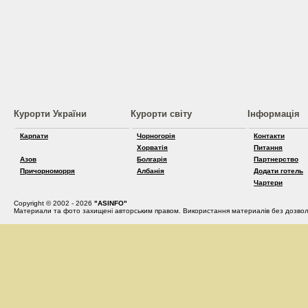
Курорти України
Курорти світу
Інформація
Карпати
Чорногорія
Контакти
Хорватія
Питання
Азов
Болгарія
Партнерство
Причорноморря
Албанія
Додати готель
Чартери
Copyright © 2002 - 2026
"ASINFO"
Материали та фото захищені авторським правом. Використання материалів без дозвол