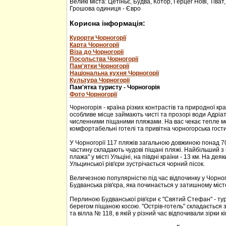
Великі міста: Цетіньє, Будва, Котор, Герцег Нові, Тіват
Грошова одиниця - Євро
Корисна інформація:
Курорти Чорногорії
Карта Чорногорії
Віза до Чорногорії
Посольства Чорногорії
Пам'ятки Чорногорії
Національна кухня Чорногорії
Культура Чорногорії
Пам'ятка туристу - Чорногорія
Фото Чорногорії
Чорногорія - країна різких контрастів та природної кр
особливе місце займають чисті та прозорі води Адріа
численними піщаними пляжами. На вас чекає тепле м
комфортабельні готелі та привітна чорногорська гости
У Чорногорії 117 пляжів загальною довжиною понад 70
частину складають чудові піщані пляжі. Найбільший з 
плажа" у місті Ульціні, на півдні країни - 13 км. На дея
Ульцинської рів'єри зустрічається чорний пісок.
Величезною популярністю під час відпочинку у Чорног
Будванська рів'єра, яка починається у затишному міс
Перлиною Будванської рів'єри є "Святий Стефан" - тур
берегом піщаною косою. "Острів-готель" складається з
та вілла № 118, в якій у різний час відпочивали зірки кі