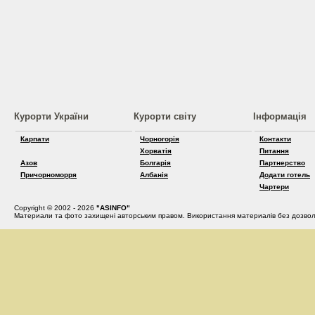
Курорти України
Курорти світу
Інформація
Карпати
Чорногорія
Контакти
Хорватія
Питання
Азов
Болгарія
Партнерство
Причорноморря
Албанія
Додати готель
Чартери
Copyright © 2002 - 2026
"ASINFO"
Материали та фото захищені авторським правом. Використання материалів без дозвол