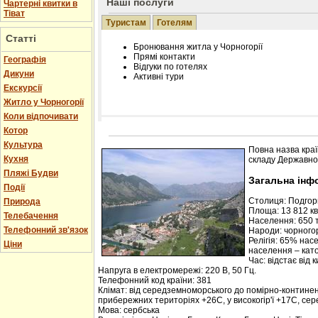
Наші послуги
Чартерні квитки в
Тіват
Туристам
Готелям
Статті
Бронювання житла у Чорногорії
Прямі контакти
Географія
Відгуки по готелях
Дикуни
Активні тури
Екскурсії
Житло у Чорногорії
Коли відпочивати
Котор
Розміщення інформації про готель на нашому
Редагування інформації і цін на вимогу
Культура
Повна назва краї
Лічільник відвідувачів
Кухня
складу Державної
Пляжі Будви
Загальна інф
Події
Столиця: Подго
Природа
Площа: 13 812 кв.
Телебачення
Населення: 650 т
Телефонний зв'язок
Народи: чорногор
Релігія: 65% нас
Ціни
населення – кат
Час: відстає від 
Напруга в електромережі: 220 В, 50 Гц.
Телефонний код країни: 381
Клімат: від середземноморського до помірно-контине
прибережних територіях +26С, у високогір'ї +17С, се
Мова: сербська