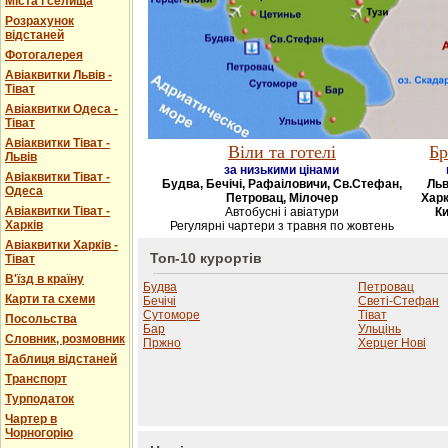
Міста і селища
Розрахунок
відстаней
Фотогалерея
Авіаквитки Львів -
Тіват
Авіаквитки Одеса -
Тіват
Авіаквитки Тіват -
Віли та готелі
Бр
Львів
за низькими цінами
Авіаквитки Тіват -
Будва, Бечічі, Рафаіловичи, Св.Стефан,
Льв
Одеса
Петровац, Мілочер
Харк
Авіаквитки Тіват -
Автобусні і авіатури
Ки
Харків
Регулярні чартери з травня по жовтень
Авіаквитки Харків -
Топ-10 курортів
Тіват
В'їзд в країну
Будва
Петровац
Карти та схеми
Бечічі
Светі-Стефан
Сутоморе
Тіват
Посольства
Бар
Ульцінь
Словник, розмовник
Пржно
Херцег Нові
Таблиця відстаней
Транспорт
Турподаток
Чартер в
Чорногорію