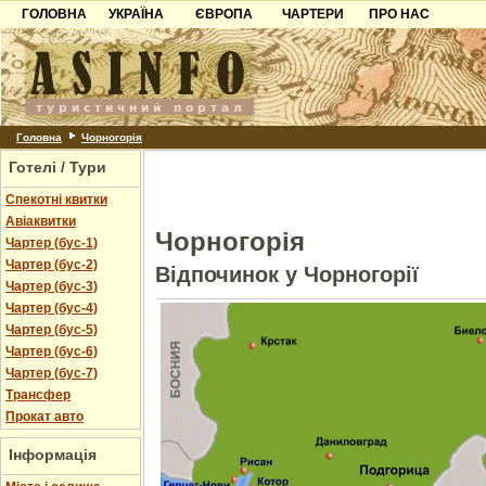
ГОЛОВНА
УКРАЇНА
ЄВРОПА
ЧАРТЕРИ
ПРО НАС
Карпати
Чорногорія
Контакти
Азов
Хорватія
Партнерам
Причорноморря
Болгарія
Додати готель
Шацьк
Албанія
Питання
Головна
Чорногорія
Готелі / Тури
Пошук готелів
Спекотні квитки
Авіаквитки
Чорногорія
Чартер (бус-1)
Чартер (бус-2)
Відпочинок у Чорногорії
Чартер (бус-3)
Чартер (бус-4)
Чартер (бус-5)
Чартер (бус-6)
Чартер (бус-7)
Трансфер
Прокат авто
Інформація