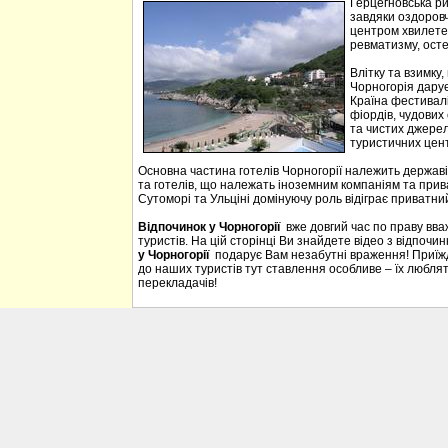
Герцегновська ри
завдяки оздоровч
центром хвилетер
ревматизму, осте
Влітку та взимку
Чорногорія дарує 
Країна фестивалі
фіордів, чудових 
та чистих джерел
туристичних цен
Основна частина готелів Чорногорії належить державі
та готелів, що належать іноземним компаніям та прива
Сутоморі та Ульціні домінуючу роль відіграє приватний
Відпочинок у Чорногорії
вже довгий час по праву вв
туристів. На цій сторінці Ви знайдете відео з відпочи
у Чорногорії
подарує Вам незабутні враження! Приїждж
до наших туристів тут ставлення особливе – їх люблять
перекладачів!