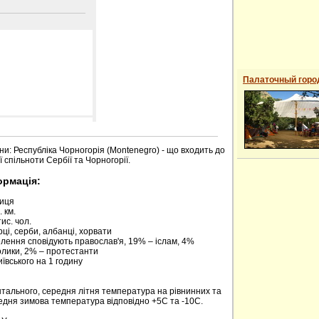
Палаточный горо
 сайті
ни: Республіка Чорногорія (Montenegro) - що входить до
 спільноти Сербії та Чорногорії.
ормація:
риця
 км.
ис. чол.
ці, серби, албанці, хорвати
елення сповідують православ'я, 19% – іслам, 4%
олики, 2% – протестанти
київського на 1 годину
нтального, середня літня температура на рівнинних та
редня зимова температура відповідно +5С та -10С.