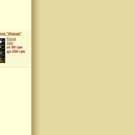
док "Инжир"
Крым
Айя
от 90 грн
до 250 грн