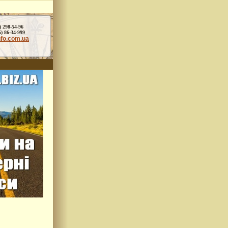
) 298-54-96
86-34-999
nfo.com.ua