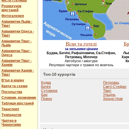
Міста і селища
Розрахунок
відстаней
Фотогалерея
Авіаквитки Львів -
Тіват
Авіаквитки Одеса -
Тіват
Авіаквитки Тіват -
Віли та готелі
Бр
Львів
за низькими цінами
Авіаквитки Тіват -
Будва, Бечічі, Рафаіловичи, Св.Стефан,
Льв
Одеса
Петровац, Мілочер
Харк
Авіаквитки Тіват -
Автобусні і авіатури
Ки
Харків
Регулярні чартери з травня по жовтень
Авіаквитки Харків -
Топ-10 курортів
Тіват
В'їзд в країну
Будва
Петровац
Карти та схеми
Бечічі
Светі-Стефан
Сутоморе
Тіват
Посольства
Бар
Ульцінь
Словник, розмовник
Пржно
Херцег Нові
Таблиця відстаней
Транспорт
Турподаток
Чартер в
Чорногорію