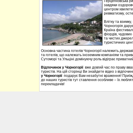
Герцегновська ри
завдяки оздоровч
центром хвилетер
ревматизму, осте
Влітку та взимку
Чорногорія дарує 
Країна фестивалі
фіордів, чудових 
та чистих джерел
туристичних цен
Основна частина готелів Чорногорії належить державі
та готелів, що належать іноземним компаніям та прива
Сутоморі та Ульціні домінуючу роль відіграє приватний
Відпочинок у Чорногорії
вже довгий час по праву вв
туристів. На цій сторінці Ви знайдете відео з відпочи
у Чорногорії
подарує Вам незабутні враження! Приїждж
до наших туристів тут ставлення особливе – їх люблять
перекладачів!