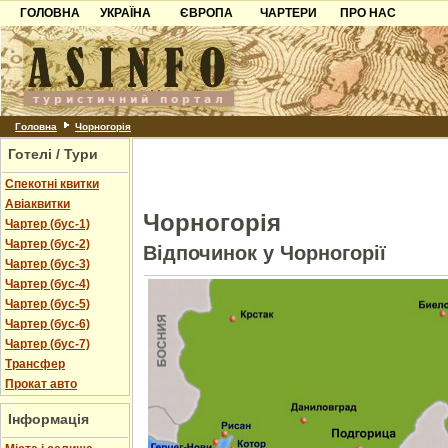
ГОЛОВНА
УКРАЇНА
ЄВРОПА
ЧАРТЕРИ
ПРО НАС
Карпати
Чорногорія
Контакти
Азов
Хорватія
Партнерам
Причорноморря
Болгарія
Додати готель
Шацьк
Албанія
Питання
Головна
Чорногорія
Готелі / Тури
Пошук готелів
Спекотні квитки
Авіаквитки
Чорногорія
Чартер (бус-1)
Чартер (бус-2)
Відпочинок у Чорногорії
Чартер (бус-3)
Чартер (бус-4)
Чартер (бус-5)
Чартер (бус-6)
Чартер (бус-7)
Трансфер
Прокат авто
Інформація