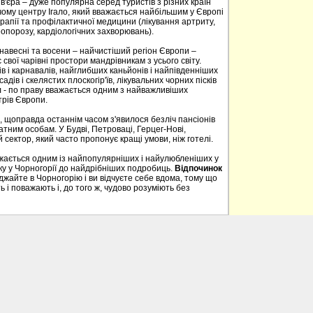
в'єра – дуже популярна серед туристів з різних країн
ому центру Ігало, який вважається найбільшим у Європі
апії та профілактичної медицини (лікування артриту,
опорозу, кардіологічних захворювань).
, навесні та восени – найчистіший регіон Європи –
свої чарівні простори мандрівникам з усього світу.
в і карнавалів, найглибших каньйонів і найпівденніших
садів і скелястих плоскогір'їв, лікувальних чорних пісків
 - по праву вважається одним з найважливіших
трів Європи.
, щоправда останнім часом з'явилося безліч пансіонів
тним особам. У Будві, Петроваці, Герцег-Нові,
 сектор, який часто пропонує кращі умови, ніж готелі.
ажається одним із найпопулярніших і найулюбленіших у
нку у Чорногорії до найдрібніших подробиць.
Відпочинок
айте в Чорногорію і ви відчуєте себе вдома, тому що
 і поважають і, до того ж, чудово розуміють без