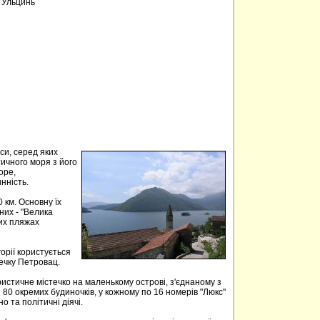
, Ульцинь
аси, серед яких
тичного моря з його
оре,
нність.
 км. Основну їх
них - "Велика
ких пляжах
орії користується
течку Петровац.
истичне містечко на маленькому острові, з'єднаному з
 80 окремих будиночків, у кожному по 16 номерів "Люкс"
но та політичні діячі.