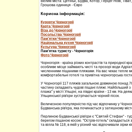
Великі міста: Цетіньє, Будва, Котор, Герцег Нові, Тіват
Грошова одиниця - Євро
Корисна інформація:
Курорти Чорногорії
Карта Чорногорії
Віза до Чорногорії
Посольства Чорногорії
Пам'ятки Чорногорії
Національна кухня Чорногорії
Культура Чорногорії
Пам'ятка туристу - Чорногорія
Фото Чорногорії
Чорногорія - країна різких контрастів та природної кр
особливе місце займають чисті та прозорі води Адріа
численними піщаними пляжами. На вас чекає тепле м
комфортабельні готелі та привітна чорногорська гости
У Чорногорії 117 пляжів загальною довжиною понад 70
частину складають чудові піщані пляжі. Найбільший з 
плажа" у місті Ульціні, на півдні країни - 13 км. На дея
Ульцинської рів'єри зустрічається чорний пісок.
Величезною популярністю під час відпочинку у Чорног
Будванська рів'єра, яка починається у затишному міс
Перлиною Будванської рів'єри є "Святий Стефан" - тур
берегом піщаною косою. "Острів-готель" складається з
та вілла № 118, в якій у різний час відпочивали зірки кі