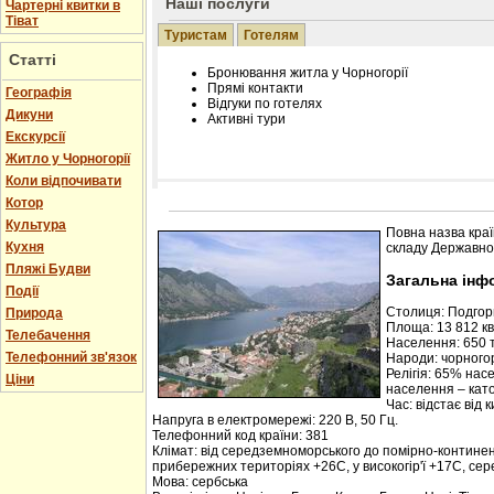
Наші послуги
Чартерні квитки в
Тіват
Туристам
Готелям
Статті
Бронювання житла у Чорногорії
Прямі контакти
Географія
Відгуки по готелях
Дикуни
Активні тури
Екскурсії
Житло у Чорногорії
Коли відпочивати
Котор
Розміщення інформації про готель на нашому
Редагування інформації і цін на вимогу
Культура
Повна назва краї
Лічільник відвідувачів
Кухня
складу Державної
Пляжі Будви
Загальна інф
Події
Столиця: Подго
Природа
Площа: 13 812 кв.
Телебачення
Населення: 650 т
Телефонний зв'язок
Народи: чорногор
Релігія: 65% нас
Ціни
населення – кат
Час: відстає від 
Напруга в електромережі: 220 В, 50 Гц.
Телефонний код країни: 381
Клімат: від середземноморського до помірно-контине
прибережних територіях +26С, у високогір'ї +17С, се
Мова: сербська