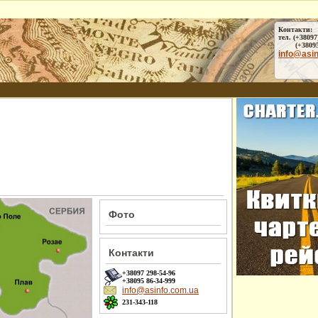
Контакти:
тел. (+38097
(+38095) 
info@asi
Фото
Контакти
+38097
298-54-96
+38095
86-34-999
info@asinfo.com.ua
231-343-118