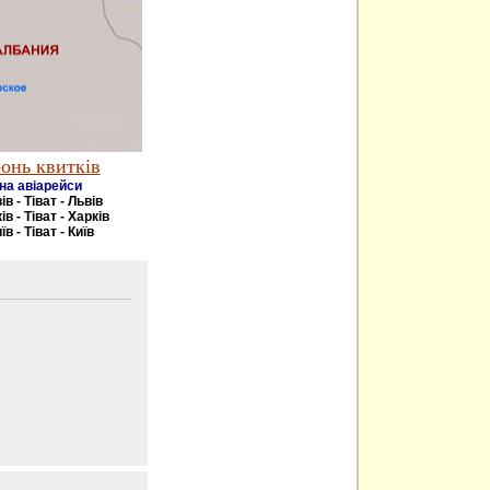
онь квитків
на авіарейси
ів - Тіват - Львів
ів - Тіват - Харків
їв - Тіват - Київ