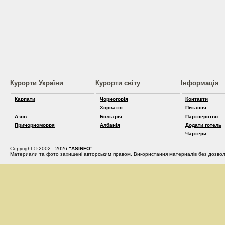
Курорти України
Курорти світу
Інформація
Карпати
Чорногорія
Контакти
Хорватія
Питання
Азов
Болгарія
Партнерство
Причорноморря
Албанія
Додати готель
Чартери
Copyright © 2002 - 2026
"ASINFO"
Материали та фото захищені авторським правом. Використання материалів без дозвол