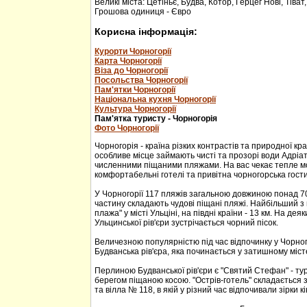
Великі міста: Цетіньє, Будва, Котор, Герцег Нові, Тіват
Грошова одиниця - Євро
Корисна інформація:
Курорти Чорногорії
Карта Чорногорії
Віза до Чорногорії
Посольства Чорногорії
Пам'ятки Чорногорії
Національна кухня Чорногорії
Культура Чорногорії
Пам'ятка туристу - Чорногорія
Фото Чорногорії
Чорногорія - країна різких контрастів та природної кр
особливе місце займають чисті та прозорі води Адріа
численними піщаними пляжами. На вас чекає тепле м
комфортабельні готелі та привітна чорногорська гости
У Чорногорії 117 пляжів загальною довжиною понад 70
частину складають чудові піщані пляжі. Найбільший з 
плажа" у місті Ульціні, на півдні країни - 13 км. На дея
Ульцинської рів'єри зустрічається чорний пісок.
Величезною популярністю під час відпочинку у Чорног
Будванська рів'єра, яка починається у затишному міс
Перлиною Будванської рів'єри є "Святий Стефан" - тур
берегом піщаною косою. "Острів-готель" складається з
та вілла № 118, в якій у різний час відпочивали зірки кі