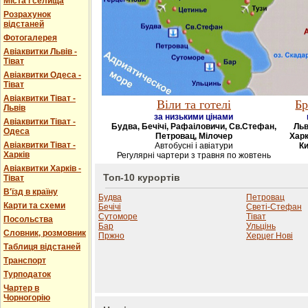
Міста і селища
Розрахунок
відстаней
Фотогалерея
Авіаквитки Львів -
Тіват
Авіаквитки Одеса -
Тіват
Авіаквитки Тіват -
Віли та готелі
Бр
Львів
за низькими цінами
Авіаквитки Тіват -
Будва, Бечічі, Рафаіловичи, Св.Стефан,
Льв
Одеса
Петровац, Мілочер
Харк
Авіаквитки Тіват -
Автобусні і авіатури
Ки
Харків
Регулярні чартери з травня по жовтень
Авіаквитки Харків -
Топ-10 курортів
Тіват
В'їзд в країну
Будва
Петровац
Карти та схеми
Бечічі
Светі-Стефан
Сутоморе
Тіват
Посольства
Бар
Ульцінь
Словник, розмовник
Пржно
Херцег Нові
Таблиця відстаней
Транспорт
Турподаток
Чартер в
Чорногорію