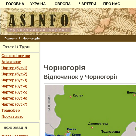
ГОЛОВНА
УКРАЇНА
ЄВРОПА
ЧАРТЕРИ
ПРО НАС
Карпати
Чорногорія
Контакти
Азов
Хорватія
Партнерам
Причорноморря
Болгарія
Додати готель
Шацьк
Албанія
Питання
Головна
Чорногорія
Готелі / Тури
Пошук готелів
Спекотні квитки
Авіаквитки
Чорногорія
Чартер (бус-1)
Чартер (бус-2)
Відпочинок у Чорногорії
Чартер (бус-3)
Чартер (бус-4)
Чартер (бус-5)
Чартер (бус-6)
Чартер (бус-7)
Трансфер
Прокат авто
Інформація