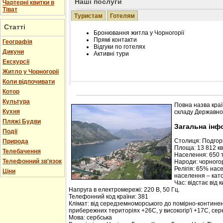
Наші послуги
Чартерні квитки в
Тіват
Туристам
Готелям
Статті
Бронювання житла у Чорногорії
Прямі контакти
Географія
Відгуки по готелях
Дикуни
Активні тури
Екскурсії
Житло у Чорногорії
Коли відпочивати
Котор
Розміщення інформації про готель на нашому
Редагування інформації і цін на вимогу
Культура
Повна назва краї
Лічільник відвідувачів
Кухня
складу Державної
Пляжі Будви
Загальна інф
Події
Столиця: Подго
Природа
Площа: 13 812 кв.
Телебачення
Населення: 650 т
Телефонний зв'язок
Народи: чорногор
Релігія: 65% нас
Ціни
населення – кат
Час: відстає від 
Напруга в електромережі: 220 В, 50 Гц.
Телефонний код країни: 381
Клімат: від середземноморського до помірно-контине
прибережних територіях +26С, у високогір'ї +17С, се
Мова: сербська