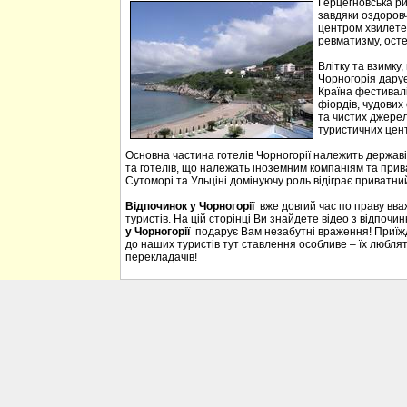
Герцегновська ри
завдяки оздоровч
центром хвилетер
ревматизму, осте
Влітку та взимку
Чорногорія дарує 
Країна фестивалі
фіордів, чудових 
та чистих джерел
туристичних цен
Основна частина готелів Чорногорії належить державі
та готелів, що належать іноземним компаніям та прива
Сутоморі та Ульціні домінуючу роль відіграє приватний
Відпочинок у Чорногорії
вже довгий час по праву вв
туристів. На цій сторінці Ви знайдете відео з відпочи
у Чорногорії
подарує Вам незабутні враження! Приїждж
до наших туристів тут ставлення особливе – їх люблять
перекладачів!