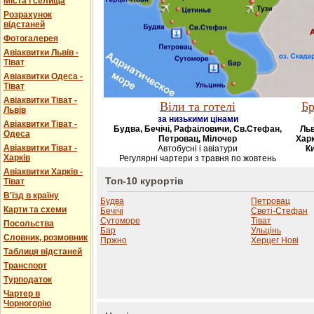
Міста і селища
Розрахунок
відстаней
Фотогалерея
Авіаквитки Львів -
Тіват
Авіаквитки Одеса -
Тіват
Авіаквитки Тіват -
Віли та готелі
Бр
Львів
за низькими цінами
Авіаквитки Тіват -
Будва, Бечічі, Рафаіловичи, Св.Стефан,
Льв
Одеса
Петровац, Мілочер
Харк
Авіаквитки Тіват -
Автобусні і авіатури
Ки
Харків
Регулярні чартери з травня по жовтень
Авіаквитки Харків -
Топ-10 курортів
Тіват
В'їзд в країну
Будва
Петровац
Карти та схеми
Бечічі
Светі-Стефан
Сутоморе
Тіват
Посольства
Бар
Ульцінь
Словник, розмовник
Пржно
Херцег Нові
Таблиця відстаней
Транспорт
Турподаток
Чартер в
Чорногорію