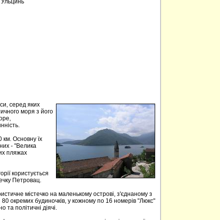
, Ульцинь
аси, серед яких
тичного моря з його
оре,
нність.
 км. Основну їх
них - "Велика
ких пляжах
орії користується
течку Петровац.
истичне містечко на маленькому острові, з'єднаному з
 80 окремих будиночків, у кожному по 16 номерів "Люкс"
но та політичні діячі.