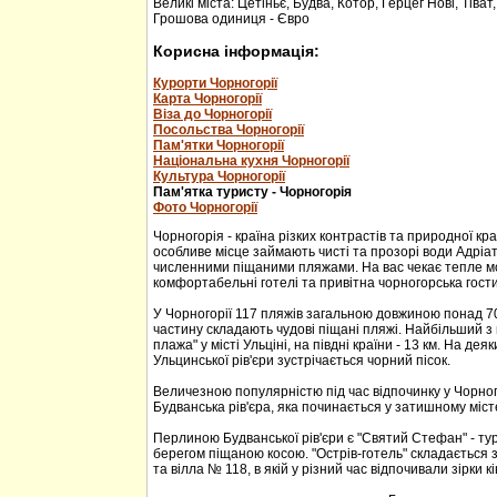
Великі міста: Цетіньє, Будва, Котор, Герцег Нові, Тіват
Грошова одиниця - Євро
Корисна інформація:
Курорти Чорногорії
Карта Чорногорії
Віза до Чорногорії
Посольства Чорногорії
Пам'ятки Чорногорії
Національна кухня Чорногорії
Культура Чорногорії
Пам'ятка туристу - Чорногорія
Фото Чорногорії
Чорногорія - країна різких контрастів та природної кр
особливе місце займають чисті та прозорі води Адріа
численними піщаними пляжами. На вас чекає тепле м
комфортабельні готелі та привітна чорногорська гости
У Чорногорії 117 пляжів загальною довжиною понад 70
частину складають чудові піщані пляжі. Найбільший з 
плажа" у місті Ульціні, на півдні країни - 13 км. На дея
Ульцинської рів'єри зустрічається чорний пісок.
Величезною популярністю під час відпочинку у Чорног
Будванська рів'єра, яка починається у затишному міс
Перлиною Будванської рів'єри є "Святий Стефан" - тур
берегом піщаною косою. "Острів-готель" складається з
та вілла № 118, в якій у різний час відпочивали зірки кі