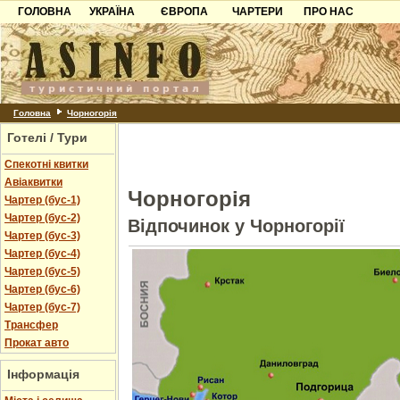
ГОЛОВНА
УКРАЇНА
ЄВРОПА
ЧАРТЕРИ
ПРО НАС
Карпати
Чорногорія
Контакти
Азов
Хорватія
Партнерам
Причорноморря
Болгарія
Додати готель
Шацьк
Албанія
Питання
Головна
Чорногорія
Готелі / Тури
Пошук готелів
Спекотні квитки
Авіаквитки
Чорногорія
Чартер (бус-1)
Чартер (бус-2)
Відпочинок у Чорногорії
Чартер (бус-3)
Чартер (бус-4)
Чартер (бус-5)
Чартер (бус-6)
Чартер (бус-7)
Трансфер
Прокат авто
Інформація