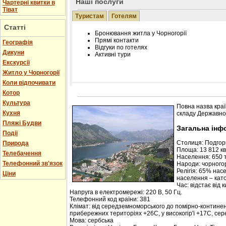
Наші послуги
Чартерні квитки в
Тіват
Туристам
Готелям
Статті
Бронювання житла у Чорногорії
Прямі контакти
Географія
Відгуки по готелях
Дикуни
Активні тури
Екскурсії
Житло у Чорногорії
Коли відпочивати
Котор
Розміщення інформації про готель на нашому
Редагування інформації і цін на вимогу
Культура
Повна назва краї
Лічільник відвідувачів
Кухня
складу Державної
Пляжі Будви
Загальна інф
Події
Столиця: Подго
Природа
Площа: 13 812 кв.
Телебачення
Населення: 650 т
Телефонний зв'язок
Народи: чорногор
Релігія: 65% нас
Ціни
населення – кат
Час: відстає від 
Напруга в електромережі: 220 В, 50 Гц.
Телефонний код країни: 381
Клімат: від середземноморського до помірно-контине
прибережних територіях +26С, у високогір'ї +17С, се
Мова: сербська