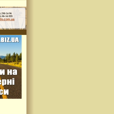
) 298-54-96
86-34-999
nfo.com.ua