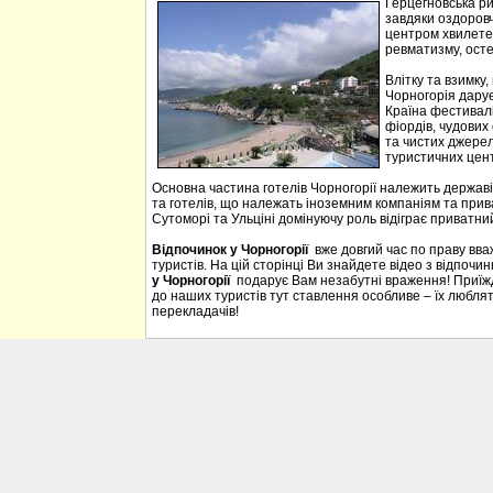
Герцегновська ри
завдяки оздоровч
центром хвилетер
ревматизму, осте
Влітку та взимку
Чорногорія дарує 
Країна фестивалі
фіордів, чудових 
та чистих джерел
туристичних цен
Основна частина готелів Чорногорії належить державі
та готелів, що належать іноземним компаніям та прива
Сутоморі та Ульціні домінуючу роль відіграє приватний
Відпочинок у Чорногорії
вже довгий час по праву вв
туристів. На цій сторінці Ви знайдете відео з відпочи
у Чорногорії
подарує Вам незабутні враження! Приїждж
до наших туристів тут ставлення особливе – їх люблять
перекладачів!