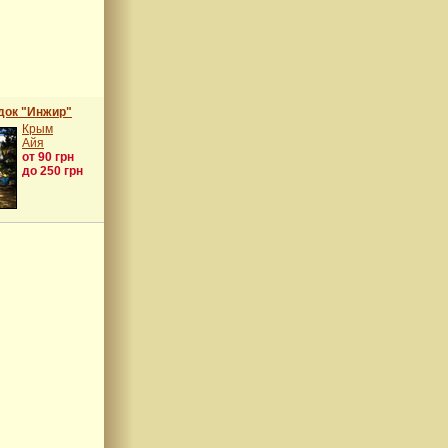
док "Инжир"
Крым
Айя
от 90 грн
до 250 грн