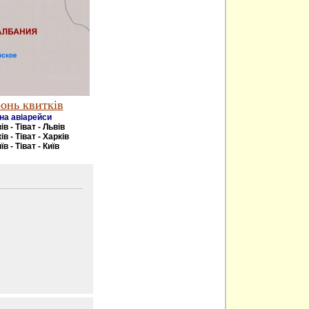
онь квитків
на авіарейси
ів - Тіват - Львів
ів - Тіват - Харків
їв - Тіват - Київ