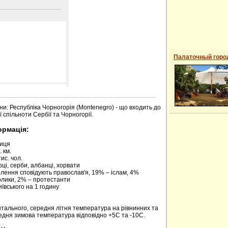
Палаточный горо
 сайті
ни: Республіка Чорногорія (Montenegro) - що входить до
 спільноти Сербії та Чорногорії.
ормація:
риця
 км.
ис. чол.
ці, серби, албанці, хорвати
елення сповідують православ'я, 19% – іслам, 4%
олики, 2% – протестанти
київського на 1 годину
нтального, середня літня температура на рівнинних та
редня зимова температура відповідно +5С та -10С.