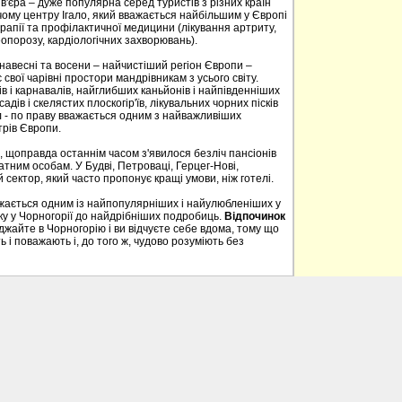
в'єра – дуже популярна серед туристів з різних країн
ому центру Ігало, який вважається найбільшим у Європі
апії та профілактичної медицини (лікування артриту,
опорозу, кардіологічних захворювань).
, навесні та восени – найчистіший регіон Європи –
свої чарівні простори мандрівникам з усього світу.
в і карнавалів, найглибших каньйонів і найпівденніших
садів і скелястих плоскогір'їв, лікувальних чорних пісків
 - по праву вважається одним з найважливіших
трів Європи.
, щоправда останнім часом з'явилося безліч пансіонів
тним особам. У Будві, Петроваці, Герцег-Нові,
 сектор, який часто пропонує кращі умови, ніж готелі.
ажається одним із найпопулярніших і найулюбленіших у
нку у Чорногорії до найдрібніших подробиць.
Відпочинок
айте в Чорногорію і ви відчуєте себе вдома, тому що
 і поважають і, до того ж, чудово розуміють без