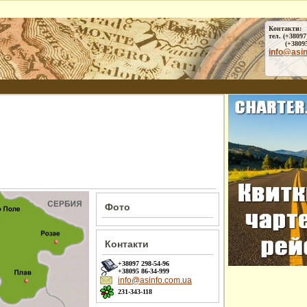
Контакти:
тел. (+38097
(+38095) 
info@asi
Фото
Контакти
+38097
298-54-96
+38095
86-34-999
info@asinfo.com.ua
231-343-118