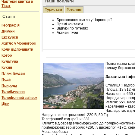
Наші послуги
Чартерні квитки в
Тіват
Туристам
Готелям
Статті
Бронювання житла у Чорногорії
Прямі контакти
Географія
Відгуки по готелях
Дикуни
Активні тури
Екскурсії
Житло у Чорногорії
Коли відпочивати
Котор
Розміщення інформації про готель на нашому
Редагування інформації і цін на вимогу
Культура
Повна назва краї
Лічільник відвідувачів
Кухня
складу Державної
Пляжі Будви
Загальна інф
Події
Столиця: Подго
Природа
Площа: 13 812 кв.
Телебачення
Населення: 650 т
Телефонний зв'язок
Народи: чорногор
Релігія: 65% нас
Ціни
населення – кат
Час: відстає від 
Напруга в електромережі: 220 В, 50 Гц.
Телефонний код країни: 381
Клімат: від середземноморського до помірно-контине
прибережних територіях +26С, у високогір'ї +17С, се
Мова: сербська