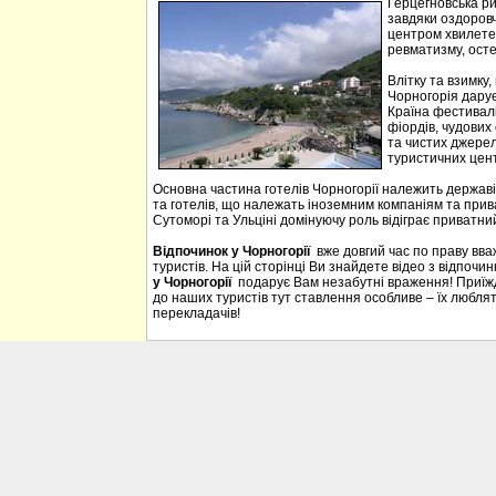
Герцегновська ри
завдяки оздоровч
центром хвилетер
ревматизму, осте
Влітку та взимку
Чорногорія дарує 
Країна фестивалі
фіордів, чудових 
та чистих джерел
туристичних цен
Основна частина готелів Чорногорії належить державі
та готелів, що належать іноземним компаніям та прива
Сутоморі та Ульціні домінуючу роль відіграє приватний
Відпочинок у Чорногорії
вже довгий час по праву вв
туристів. На цій сторінці Ви знайдете відео з відпочи
у Чорногорії
подарує Вам незабутні враження! Приїждж
до наших туристів тут ставлення особливе – їх люблять
перекладачів!