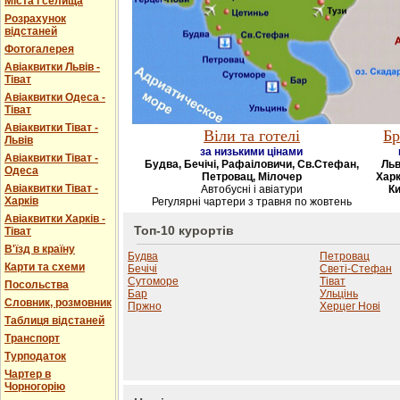
Міста і селища
Розрахунок
відстаней
Фотогалерея
Авіаквитки Львів -
Тіват
Авіаквитки Одеса -
Тіват
Авіаквитки Тіват -
Віли та готелі
Бр
Львів
за низькими цінами
Авіаквитки Тіват -
Будва, Бечічі, Рафаіловичи, Св.Стефан,
Льв
Одеса
Петровац, Мілочер
Харк
Авіаквитки Тіват -
Автобусні і авіатури
Ки
Харків
Регулярні чартери з травня по жовтень
Авіаквитки Харків -
Топ-10 курортів
Тіват
В'їзд в країну
Будва
Петровац
Карти та схеми
Бечічі
Светі-Стефан
Сутоморе
Тіват
Посольства
Бар
Ульцінь
Словник, розмовник
Пржно
Херцег Нові
Таблиця відстаней
Транспорт
Турподаток
Чартер в
Чорногорію