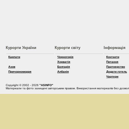
Курорти України
Курорти світу
Інформація
Карпати
Чорногорія
Контакти
Хорватія
Питання
Азов
Болгарія
Партнерство
Причорноморря
Албанія
Додати готель
Чартери
Copyright © 2002 - 2026
"ASINFO"
Материали та фото захищені авторським правом. Використання материалів без дозвол