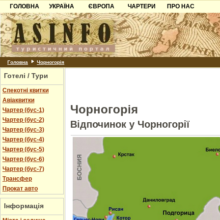
ГОЛОВНА
УКРАЇНА
ЄВРОПА
ЧАРТЕРИ
ПРО НАС
Карпати
Чорногорія
Контакти
Азов
Хорватія
Партнерам
Причорноморря
Болгарія
Додати готель
Шацьк
Албанія
Питання
Головна
Чорногорія
Готелі / Тури
Пошук готелів
Спекотні квитки
Авіаквитки
Чорногорія
Чартер (бус-1)
Чартер (бус-2)
Відпочинок у Чорногорії
Чартер (бус-3)
Чартер (бус-4)
Чартер (бус-5)
Чартер (бус-6)
Чартер (бус-7)
Трансфер
Прокат авто
Інформація