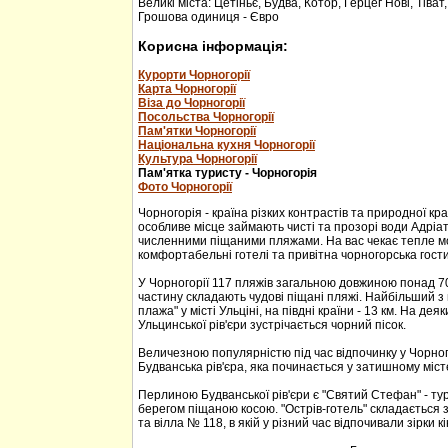
Великі міста: Цетіньє, Будва, Котор, Герцег Нові, Тіват
Грошова одиниця - Євро
Корисна інформація:
Курорти Чорногорії
Карта Чорногорії
Віза до Чорногорії
Посольства Чорногорії
Пам'ятки Чорногорії
Національна кухня Чорногорії
Культура Чорногорії
Пам'ятка туристу - Чорногорія
Фото Чорногорії
Чорногорія - країна різких контрастів та природної кр
особливе місце займають чисті та прозорі води Адріа
численними піщаними пляжами. На вас чекає тепле м
комфортабельні готелі та привітна чорногорська гости
У Чорногорії 117 пляжів загальною довжиною понад 70
частину складають чудові піщані пляжі. Найбільший з 
плажа" у місті Ульціні, на півдні країни - 13 км. На дея
Ульцинської рів'єри зустрічається чорний пісок.
Величезною популярністю під час відпочинку у Чорног
Будванська рів'єра, яка починається у затишному міс
Перлиною Будванської рів'єри є "Святий Стефан" - тур
берегом піщаною косою. "Острів-готель" складається з
та вілла № 118, в якій у різний час відпочивали зірки кі