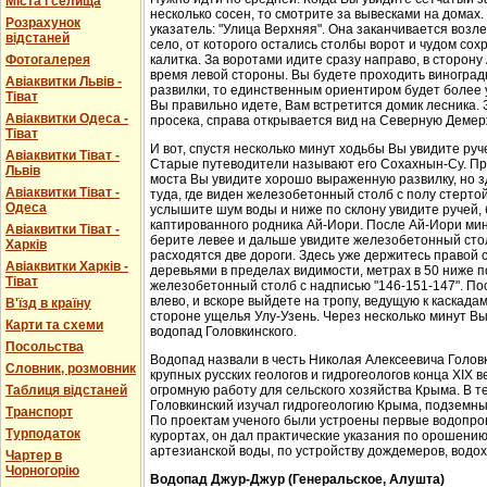
Міста і селища
несколько сосен, то смотрите за вывесками на домах.
Розрахунок
указатель: "Улица Верхняя". Она заканчивается возл
відстаней
село, от которого остались столбы ворот и чудом со
Фотогалерея
калитка. За воротами идите сразу направо, в сторон
время левой стороны. Вы будете проходить виноградн
Авіаквитки Львів -
развилки, то единственным ориентиром будет более у
Тіват
Вы правильно идете, Вам встретится домик лесника. 
Авіаквитки Одеса -
просека, справа открывается вид на Северную Демер
Тіват
И вот, спустя несколько минут ходьбы Вы увидите руч
Авіаквитки Тіват -
Старые путеводители называют его Сохахнын-Су. Пр
Львів
моста Вы увидите хорошо выраженную развилку, но з
Авіаквитки Тіват -
туда, где виден железобетонный столб с полу стерто
Одеса
услышите шум воды и ниже по склону увидите ручей,
каптированного родника Ай-Иори. После Ай-Иори мину
Авіаквитки Тіват -
берите левее и дальше увидите железобетонный столб
Харків
расходятся две дороги. Здесь уже держитесь правой 
Авіаквитки Харків -
деревьями в пределах видимости, метрах в 50 ниже п
Тіват
железобетонный столб с надписью "146-151-147". По
влево, и вскоре выйдете на тропу, ведущую к каскада
В'їзд в країну
стороне ущелья Улу-Узень. Через несколько минут Вы
Карти та схеми
водопад Головкинского.
Посольства
Водопад назвали в честь Николая Алексеевича Головки
Словник, розмовник
крупных русских геологов и гидрогеологов конца XIX 
Таблиця відстаней
огромную работу для сельского хозяйства Крыма. В 
Головкинский изучал гидрогеологию Крыма, подземн
Транспорт
По проектам ученого были устроены первые водопров
Турподаток
курортах, он дал практические указания по орошени
артезианской воды, по устройству дождемеров, водо
Чартер в
Чорногорію
Водопад Джур-Джур (Генеральское, Алушта)