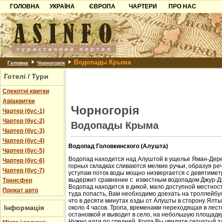
ГОЛОВНА
УКРАЇНА
ЄВРОПА
ЧАРТЕРИ
ПРО НАС
Карпати
Чорногорія
Контакти
Азов
Хорватія
Партнерам
Причорноморря
Болгарія
Додати готель
Водопады Крыма
Шацьк
Албанія
Питання
Головна
Чорногорія
Готелі / Тури
Пошук готелів
Спекотні квитки
Авіаквитки
Чорногорія
Чартер (бус-1)
Чартер (бус-2)
Водопады Крыма
Чартер (бус-3)
Чартер (бус-4)
Водопад Головкинского (Алушта)
Чартер (бус-5)
Водопад находится над Алуштой в ущелье Яман-Дере
Чартер (бус-6)
горных складках сливаются мелкие ручьи, образуя ре
Чартер (бус-7)
уступам поток воды мощно низвергается с девятиметр
выдержит сравнение с известным водопадом Джур-Д
Трансфер
Водопад находится в дикой, мало доступной местност
Прокат авто
туда попасть, Вам необходимо доехать на троллейбус
что в десяти минутах езды от Алушты в сторону Ялт
Інформація
около 4 часов. Тропа, временами переходящая в лест
остановкой и выводит в село, на небольшую площадк
Нужно идти по средней. Когда Вы увидите сетчатый з