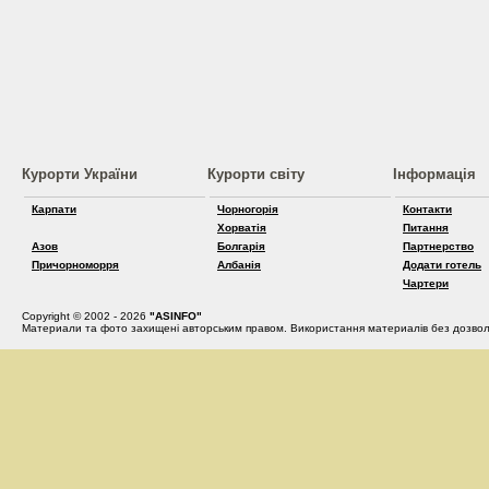
Курорти України
Курорти світу
Інформація
Карпати
Чорногорія
Контакти
Хорватія
Питання
Азов
Болгарія
Партнерство
Причорноморря
Албанія
Додати готель
Чартери
Copyright © 2002 - 2026
"ASINFO"
Материали та фото захищені авторським правом. Використання материалів без дозвол