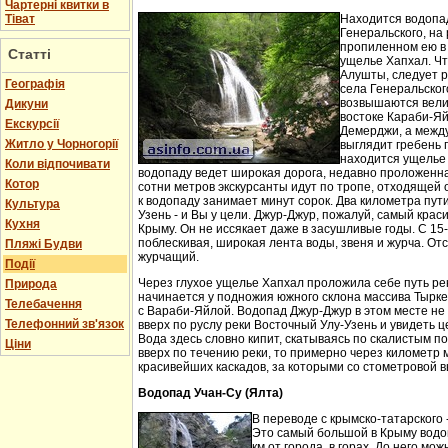
Чартерні квитки в
Тіват
Находится водопа
Генеральского, на 
пропиленном ею в
Статті
ущелье Хапхал. Чт
Алушты, следует 
Географія
села Генеральског
возвышаются вели
Дикуни
востоке Караби-Яй
Екскурсії
Демерджи, а между
Житло у Чорногорії
выглядит гребень 
находится ущелье 
Коли відпочивати
водопаду ведет широкая дорога, недавно проложенн
Котор
сотни метров экскурсанты идут по тропе, отходящей о
к водопаду занимает минут сорок. Два километра пут
Культура
Узень - и Вы у цели. Джур-Джур, пожалуй, самый кра
Кухня
Крыму. Он не иссякает даже в засушливые годы. С 15
поблескивая, широкая лента воды, звеня и журча. Отс
Пляжі Будви
журчащий.
Події
Через глухое ущелье Хапхал проложила себе путь ре
Природа
начинается у подножия южного склона массива Тырк
Телебачення
с Вараби-Яйлой. Водопад Джур-Джур в этом месте н
Телефонний зв'язок
вверх по руслу реки Восточный Улу-Узень и увидеть ц
Вода здесь словно кипит, скатываясь по скалистым п
Ціни
вверх по течению реки, то примерно через километр 
красивейших каскадов, за которыми со стометровой в
Водопад Учан-Су (Ялта)
В переводе с крымско-татарского 
Это самый большой в Крыму водо
км от города, в горах. До него м