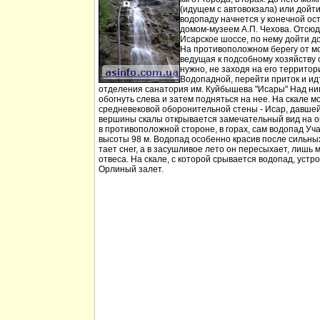
(идущем с автовокзала) или дойт
водопаду начнется у конечной ос
домом-музеем А.П. Чехова. Отсюд
Исарское шоссе, по нему дойти д
На противоположном берегу от мо
ведущая к подсобному хозяйству
нужно, не заходя на его территори
Водопадной, перейти приток и идт
отделения санатория им. Куйбышева "Исары" Над ни
обогнуть слева и затем подняться на нее. На скале м
средневековой оборонительной стены - Исар, давшей
вершины скалы открывается замечательный вид на ок
в противоположной стороне, в горах, сам водопад Уча
высоты 98 м. Водопад особенно красив после сильных 
тает снег, а в засушливое лето он пересыхает, лишь 
отвеса. На скале, с которой срывается водопад, устр
Орлиный залет.