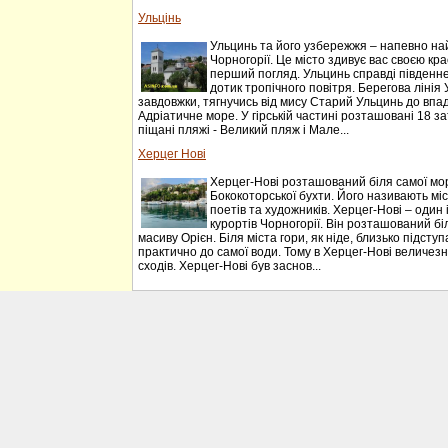
Ульцінь
Ульцинь та його узбережжя – напевно на
Чорногорії. Це місто здивує вас своєю к
перший погляд. Ульцинь справді південне м
дотик тропічного повітря. Берегова лінія
завдовжки, тягнучись від мису Старий Ульцинь до впа
Адріатичне море. У гірській частині розташовані 18 з
піщані пляжі - Великий пляж і Мале...
Херцег Нові
Херцег-Нові розташований біля самої мо
Бококоторської бухти. Його називають міст
поетів та художників. Херцег-Нові – один
курортів Чорногорії. Він розташований біл
масиву Орієн. Біля міста гори, як ніде, близько підст
практично до самої води. Тому в Херцег-Нові величезна
сходів. Херцег-Нові був заснов...