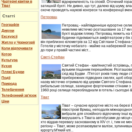
Чартерні квитки в
відокремленість та спокій. Оточений гор
Тіват
затишній бухті. Не дивно, що тут, далеко від шуму, вл
охоче проводять наукові конгреси та конференції вчені.
Статті
Петровац
Географія
Петровац - найпівденніше курортне селищ
невелике містечко розташоване за 17 км 
Дикуни
бухті вздовж пляжу. Петровац лежить на 
Екскурсії
будинки піднімаються амфітеатром у бік 
він приблизно кілометрів за 12 від Світлани Стефана 
Житло у Чорногорії
Готелів у містечку небагато - майже на набережній зн
Коли відпочивати
до гори у правій частині міст...
Котор
Светі-Стефан
Культура
Святий Стефан - кам'янистий острівець, 
Кухня
вузьким піщаним перешийком. Розташован
Пляжі Будви
схід від Будви . П'ятсот років тому люди 
Події
прибережних підводних скелях, щоб оборо
назву містечко отримало від церкви Святого Стефана.
Природа
рибальське селище, захищене фортечними стінами з 
Телебачення
1960 році селище переобладнали в готель і сьогодні &n
Телефонний зв'язок
Тіват
Ціни
Тіват – сучасне курортне місто на березі 
півострові Врмац, неподалік міжнародного
вибрали для спокійного відпочинку інші к
вирушають з Тівата автобусами до місця с
хто віддав перевагу заснованому в XIV ст. і, тим не 
регіону – Тіват, може розпаковувати валізи, зупинивши
курорту.М'який клі...