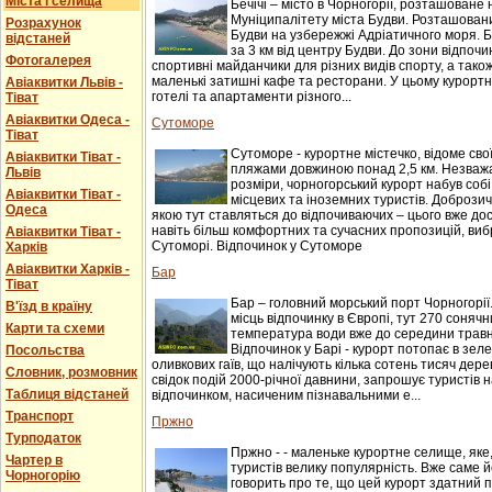
Міста і селища
Бечічі – місто в Чорногорії, розташоване 
Муніципалітету міста Будви. Розташований
Розрахунок
Будви на узбережжі Адріатичного моря. Б
відстаней
за 3 км від центру Будви. До зони відпочи
Фотогалерея
спортивні майданчики для різних видів спорту, а також
маленькі затишні кафе та ресторани. У цьому курорт
Авіаквитки Львів -
готелі та апартаменти різного...
Тіват
Авіаквитки Одеса -
Сутоморе
Тіват
Сутоморе - курортне містечко, відоме св
Авіаквитки Тіват -
пляжами довжиною понад 2,5 км. Незважаю
Львів
розміри, чорногорський курорт набув соб
Авіаквитки Тіват -
місцевих та іноземних туристів. Доброзичл
Одеса
якою тут ставляться до відпочиваючих – цього вже до
навіть більш комфортних та сучасних пропозицій, виб
Авіаквитки Тіват -
Сутоморі. Відпочинок у Сутоморе
Харків
Авіаквитки Харків -
Бар
Тіват
Бар – головний морський порт Чорногорії
В'їзд в країну
місць відпочинку в Європі, тут 270 сонячни
Карти та схеми
температура води вже до середини травня
Відпочинок у Барі - курорт потопає в зеле
Посольства
оливкових гаїв, що налічують кілька сотень тисяч дере
Словник, розмовник
свідок подій 2000-річної давнини, запрошує туристів
Таблиця відстаней
відпочинком, насиченим пізнавальними е...
Транспорт
Пржно
Турподаток
Пржно - - маленьке курортне селище, яке
Чартер в
туристів велику популярність. Вже саме 
Чорногорію
говорить про те, що цей курорт здатний 