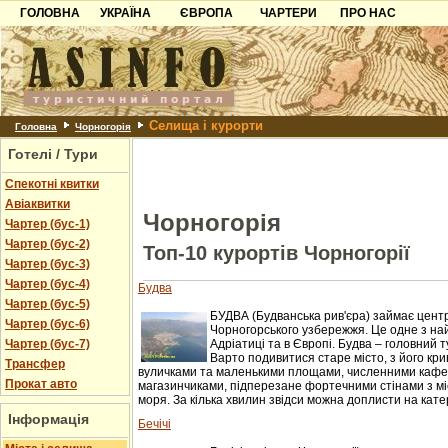
ГОЛОВНА
УКРАЇНА
ЄВРОПА
ЧАРТЕРИ
ПРО НАС
Карпати
Чорногорія
Контакти
Азов
Хорватія
Партнерам
Причорноморря
Болгарія
Додати готель
Селища і курорти
Шацьк
Албанія
Питання
Головна
Чорногорія
Готелі / Тури
Пошук готелів
Спекотні квитки
Авіаквитки
Чорногорія
Чартер (бус-1)
Чартер (бус-2)
Топ-10 курортів Чорногорії
Чартер (бус-3)
Чартер (бус-4)
Будва
Чартер (бус-5)
БУДВА (Будванська рив'єра) займає цент
Чартер (бус-6)
Чорногорського узбережжя. Це одне з на
Чартер (бус-7)
Адріатиці та в Європі. Будва – головний 
Варто подивитися старе місто, з його кр
Трансфер
вуличками та маленькими площами, численними кафе
Прокат авто
магазинчиками, підперезане фортечними стінами з мі
моря. За кілька хвилин звідси можна доплисти на катер
Інформація
Бечічі