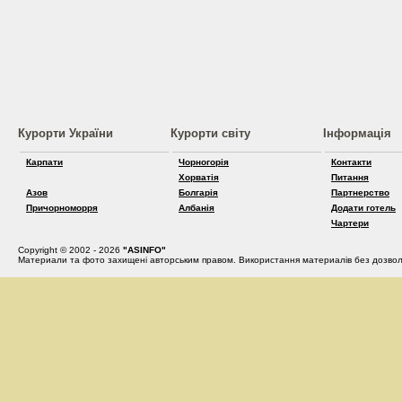
Курорти України
Курорти світу
Інформація
Карпати
Чорногорія
Контакти
Хорватія
Питання
Азов
Болгарія
Партнерство
Причорноморря
Албанія
Додати готель
Чартери
Copyright © 2002 - 2026
"ASINFO"
Материали та фото захищені авторським правом. Використання материалів без дозвол