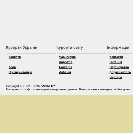
Курорти України
Курорти світу
Інформація
Карпати
Чорногорія
Контакти
Хорватія
Питання
Азов
Болгарія
Партнерство
Причорноморря
Албанія
Додати готель
Чартери
Copyright © 2002 - 2026
"ASINFO"
Материали та фото захищені авторським правом. Використання материалів без дозвол