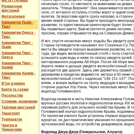
Міста і селища
несколько сосен, то смотрите за вывесками на домах.
Розрахунок
указатель: "Улица Верхняя". Она заканчивается возл
відстаней
село, от которого остались столбы ворот и чудом со
Фотогалерея
калитка. За воротами идите сразу направо, в сторон
время левой стороны. Вы будете проходить виноградн
Авіаквитки Львів -
развилки, то единственным ориентиром будет более у
Тіват
Вы правильно идете, Вам встретится домик лесника. 
Авіаквитки Одеса -
просека, справа открывается вид на Северную Демер
Тіват
И вот, спустя несколько минут ходьбы Вы увидите руч
Авіаквитки Тіват -
Старые путеводители называют его Сохахнын-Су. Пр
Львів
моста Вы увидите хорошо выраженную развилку, но з
Авіаквитки Тіват -
туда, где виден железобетонный столб с полу стерто
Одеса
услышите шум воды и ниже по склону увидите ручей,
каптированного родника Ай-Иори. После Ай-Иори мину
Авіаквитки Тіват -
берите левее и дальше увидите железобетонный столб
Харків
расходятся две дороги. Здесь уже держитесь правой 
Авіаквитки Харків -
деревьями в пределах видимости, метрах в 50 ниже п
Тіват
железобетонный столб с надписью "146-151-147". По
влево, и вскоре выйдете на тропу, ведущую к каскада
В'їзд в країну
стороне ущелья Улу-Узень. Через несколько минут Вы
Карти та схеми
водопад Головкинского.
Посольства
Водопад назвали в честь Николая Алексеевича Головки
Словник, розмовник
крупных русских геологов и гидрогеологов конца XIX 
Таблиця відстаней
огромную работу для сельского хозяйства Крыма. В 
Головкинский изучал гидрогеологию Крыма, подземн
Транспорт
По проектам ученого были устроены первые водопров
Турподаток
курортах, он дал практические указания по орошени
артезианской воды, по устройству дождемеров, водо
Чартер в
Чорногорію
Водопад Джур-Джур (Генеральское, Алушта)