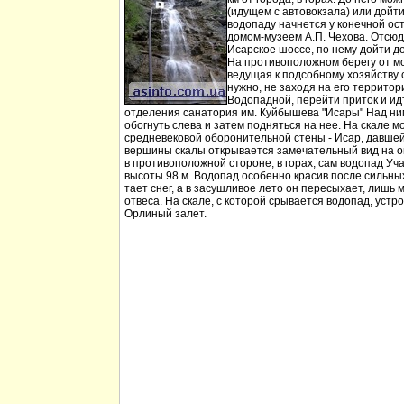
(идущем с автовокзала) или дойт
водопаду начнется у конечной ос
домом-музеем А.П. Чехова. Отсюд
Исарское шоссе, по нему дойти д
На противоположном берегу от мо
ведущая к подсобному хозяйству
нужно, не заходя на его территори
Водопадной, перейти приток и идт
отделения санатория им. Куйбышева "Исары" Над ни
обогнуть слева и затем подняться на нее. На скале м
средневековой оборонительной стены - Исар, давшей
вершины скалы открывается замечательный вид на ок
в противоположной стороне, в горах, сам водопад Уча
высоты 98 м. Водопад особенно красив после сильных 
тает снег, а в засушливое лето он пересыхает, лишь 
отвеса. На скале, с которой срывается водопад, устр
Орлиный залет.