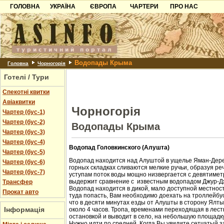
ГОЛОВНА
УКРАЇНА
ЄВРОПА
ЧАРТЕРИ
ПРО НАС
Карпати
Чорногорія
Контакти
Азов
Хорватія
Партнерам
Причорноморря
Болгарія
Додати готель
Водопады Крыма
Шацьк
Албанія
Питання
Головна
Чорногорія
Готелі / Тури
Пошук готелів
Спекотні квитки
Авіаквитки
Чорногорія
Чартер (бус-1)
Чартер (бус-2)
Водопады Крыма
Чартер (бус-3)
Чартер (бус-4)
Водопад Головкинского (Алушта)
Чартер (бус-5)
Водопад находится над Алуштой в ущелье Яман-Дере
Чартер (бус-6)
горных складках сливаются мелкие ручьи, образуя ре
Чартер (бус-7)
уступам поток воды мощно низвергается с девятиметр
выдержит сравнение с известным водопадом Джур-Д
Трансфер
Водопад находится в дикой, мало доступной местност
Прокат авто
туда попасть, Вам необходимо доехать на троллейбус
что в десяти минутах езды от Алушты в сторону Ялт
Інформація
около 4 часов. Тропа, временами переходящая в лест
остановкой и выводит в село, на небольшую площадк
Нужно идти по средней. Когда Вы увидите сетчатый з