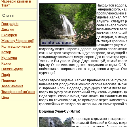
Чартерні квитки в
Тіват
Находится водопа
Генеральского, на 
пропиленном ею в
Статті
ущелье Хапхал. Чт
Алушты, следует 
Географія
села Генеральског
возвышаются вели
Дикуни
востоке Караби-Яй
Екскурсії
Демерджи, а между
Житло у Чорногорії
выглядит гребень 
находится ущелье 
Коли відпочивати
водопаду ведет широкая дорога, недавно проложенн
Котор
сотни метров экскурсанты идут по тропе, отходящей о
к водопаду занимает минут сорок. Два километра пут
Культура
Узень - и Вы у цели. Джур-Джур, пожалуй, самый кра
Кухня
Крыму. Он не иссякает даже в засушливые годы. С 15
поблескивая, широкая лента воды, звеня и журча. Отс
Пляжі Будви
журчащий.
Події
Через глухое ущелье Хапхал проложила себе путь ре
Природа
начинается у подножия южного склона массива Тырк
Телебачення
с Вараби-Яйлой. Водопад Джур-Джур в этом месте н
Телефонний зв'язок
вверх по руслу реки Восточный Улу-Узень и увидеть ц
Вода здесь словно кипит, скатываясь по скалистым п
Ціни
вверх по течению реки, то примерно через километр 
красивейших каскадов, за которыми со стометровой в
Водопад Учан-Су (Ялта)
В переводе с крымско-татарского 
Это самый большой в Крыму водо
км от города, в горах. До него м