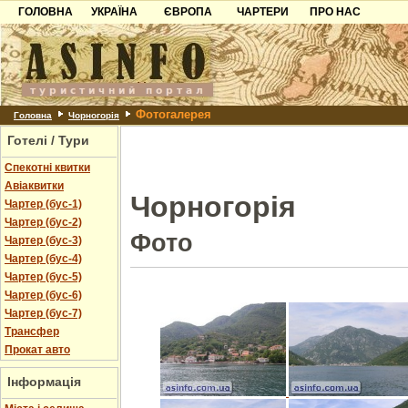
ГОЛОВНА
УКРАЇНА
ЄВРОПА
ЧАРТЕРИ
ПРО НАС
Карпати
Чорногорія
Контакти
Азов
Хорватія
Партнерам
Причорноморря
Болгарія
Додати готель
Фотогалерея
Шацьк
Албанія
Питання
Головна
Чорногорія
Готелі / Тури
Пошук готелів
Спекотні квитки
Авіаквитки
Чорногорія
Чартер (бус-1)
Чартер (бус-2)
Фото
Чартер (бус-3)
Чартер (бус-4)
Чартер (бус-5)
Чартер (бус-6)
Чартер (бус-7)
Трансфер
Прокат авто
Інформація