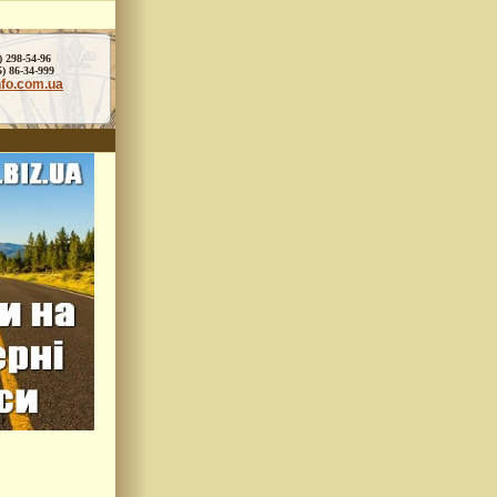
) 298-54-96
86-34-999
nfo.com.ua