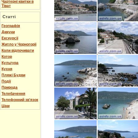
Чартерні квитки в
Тіват
Статті
Географія
Дикуни
Екскурсії
Житло у Чорногорії
Коли відпочивати
Котор
Культура
Кухня
Пляжі Будви
Події
Природа
Телебачення
Телефонний зв'язок
Ціни