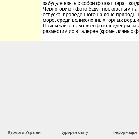
забудьте взять с собой фотоаппарат, когд
Черногорию - фото будут прекрасным н
отпуска, проведенного на лоне природы
море, среди великолепных горных вершин
Присылайте нам свои фото-шедевры, мы
разместим их в галерее (кроме личных ф
Курорти України
Курорти світу
Інформація