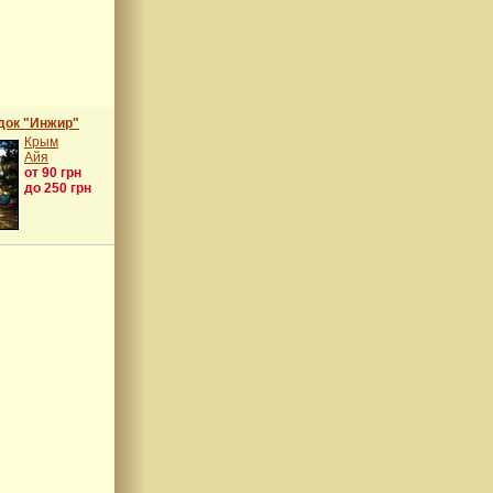
док "Инжир"
Крым
Айя
от 90 грн
до 250 грн