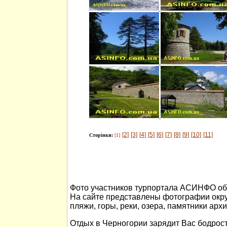
[2]
[3]
[4]
[5]
[6]
[7]
[8]
[9]
[10]
[11]
Сторінки:
[1]
Фото участников турпортала АСИНФО об 
На сайте представлены фотографии окр
пляжи, горы, реки, озера, памятники арх
Отдых в Черногории зарядит Вас бодрост