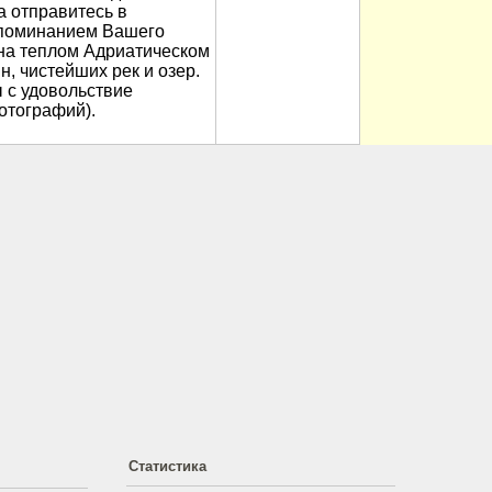
а отправитесь в
апоминанием Вашего
 на теплом Адриатическом
, чистейших рек и озер.
 с удовольствие
отографий).
Статистика