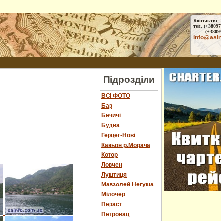
Контакти:
тел. (+38097
(+38095) 
info@asi
Підрозділи
ВСІ ФОТО
Бар
Бечичі
Будва
Герцег-Нові
Каньон р.Морача
Котор
Ловчен
Луштиця
Мавзолей Негуша
Мілочер
Пераст
Петровац