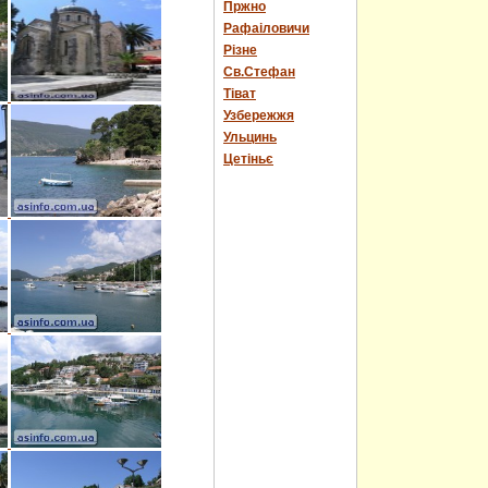
Пржно
Рафаіловичи
Різне
Св.Стефан
Тіват
Узбережжя
Ульцинь
Цетіньє