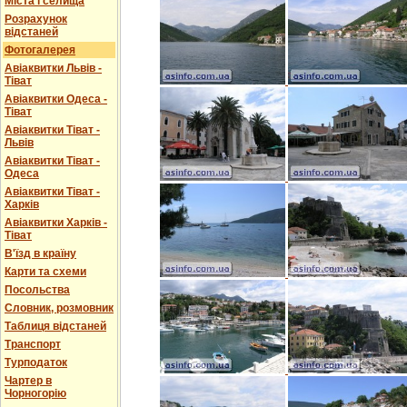
Міста і селища
Розрахунок
відстаней
Фотогалерея
Авіаквитки Львів -
Тіват
Авіаквитки Одеса -
Тіват
Авіаквитки Тіват -
Львів
Авіаквитки Тіват -
Одеса
Авіаквитки Тіват -
Харків
Авіаквитки Харків -
Тіват
В'їзд в країну
Карти та схеми
Посольства
Словник, розмовник
Таблиця відстаней
Транспорт
Турподаток
Чартер в
Чорногорію