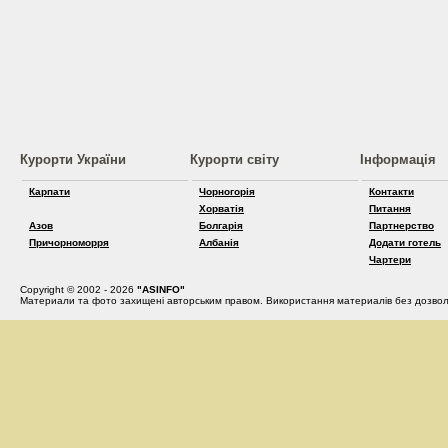
Курорти України
Курорти світу
Інформація
Карпати
Чорногорія
Контакти
Хорватія
Питання
Азов
Болгарія
Партнерство
Причорноморря
Албанія
Додати готель
Чартери
Copyright © 2002 - 2026
"ASINFO"
Материали та фото захищені авторським правом. Використання материалів без дозвол