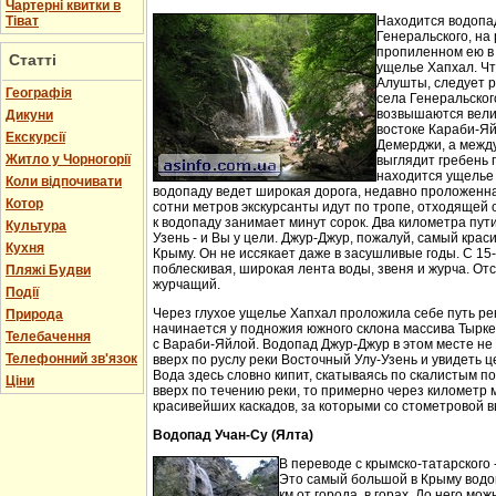
Чартерні квитки в
Тіват
Находится водопа
Генеральского, на 
пропиленном ею в
Статті
ущелье Хапхал. Чт
Алушты, следует 
Географія
села Генеральског
возвышаются вели
Дикуни
востоке Караби-Яй
Екскурсії
Демерджи, а между
Житло у Чорногорії
выглядит гребень 
находится ущелье 
Коли відпочивати
водопаду ведет широкая дорога, недавно проложенн
Котор
сотни метров экскурсанты идут по тропе, отходящей о
к водопаду занимает минут сорок. Два километра пут
Культура
Узень - и Вы у цели. Джур-Джур, пожалуй, самый кра
Кухня
Крыму. Он не иссякает даже в засушливые годы. С 15
поблескивая, широкая лента воды, звеня и журча. Отс
Пляжі Будви
журчащий.
Події
Через глухое ущелье Хапхал проложила себе путь ре
Природа
начинается у подножия южного склона массива Тырк
Телебачення
с Вараби-Яйлой. Водопад Джур-Джур в этом месте н
Телефонний зв'язок
вверх по руслу реки Восточный Улу-Узень и увидеть ц
Вода здесь словно кипит, скатываясь по скалистым п
Ціни
вверх по течению реки, то примерно через километр 
красивейших каскадов, за которыми со стометровой в
Водопад Учан-Су (Ялта)
В переводе с крымско-татарского 
Это самый большой в Крыму водо
км от города, в горах. До него м