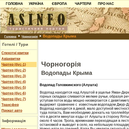
ГОЛОВНА
УКРАЇНА
ЄВРОПА
ЧАРТЕРИ
ПРО НАС
Карпати
Чорногорія
Контакти
Азов
Хорватія
Партнерам
Причорноморря
Болгарія
Додати готель
Водопады Крыма
Шацьк
Албанія
Питання
Головна
Чорногорія
Готелі / Тури
Пошук готелів
Спекотні квитки
Авіаквитки
Чорногорія
Чартер (бус-1)
Чартер (бус-2)
Водопады Крыма
Чартер (бус-3)
Чартер (бус-4)
Водопад Головкинского (Алушта)
Чартер (бус-5)
Водопад находится над Алуштой в ущелье Яман-Дере
Чартер (бус-6)
горных складках сливаются мелкие ручьи, образуя ре
Чартер (бус-7)
уступам поток воды мощно низвергается с девятиметр
выдержит сравнение с известным водопадом Джур-Д
Трансфер
Водопад находится в дикой, мало доступной местност
Прокат авто
туда попасть, Вам необходимо доехать на троллейбус
что в десяти минутах езды от Алушты в сторону Ялт
Інформація
около 4 часов. Тропа, временами переходящая в лест
остановкой и выводит в село, на небольшую площадк
Нужно идти по средней. Когда Вы увидите сетчатый з