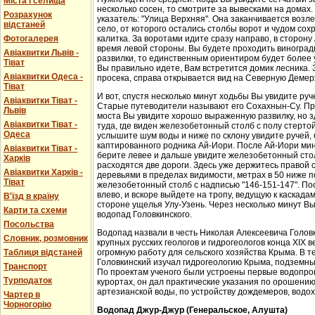
Міста і селища
несколько сосен, то смотрите за вывесками на домах.
Розрахунок
указатель: "Улица Верхняя". Она заканчивается возл
відстаней
село, от которого остались столбы ворот и чудом со
Фотогалерея
калитка. За воротами идите сразу направо, в сторон
время левой стороны. Вы будете проходить виноградн
Авіаквитки Львів -
развилки, то единственным ориентиром будет более у
Тіват
Вы правильно идете, Вам встретится домик лесника. 
Авіаквитки Одеса -
просека, справа открывается вид на Северную Демер
Тіват
И вот, спустя несколько минут ходьбы Вы увидите руч
Авіаквитки Тіват -
Старые путеводители называют его Сохахнын-Су. Пр
Львів
моста Вы увидите хорошо выраженную развилку, но з
Авіаквитки Тіват -
туда, где виден железобетонный столб с полу стерто
Одеса
услышите шум воды и ниже по склону увидите ручей,
каптированного родника Ай-Иори. После Ай-Иори мину
Авіаквитки Тіват -
берите левее и дальше увидите железобетонный столб
Харків
расходятся две дороги. Здесь уже держитесь правой 
Авіаквитки Харків -
деревьями в пределах видимости, метрах в 50 ниже п
Тіват
железобетонный столб с надписью "146-151-147". По
влево, и вскоре выйдете на тропу, ведущую к каскада
В'їзд в країну
стороне ущелья Улу-Узень. Через несколько минут Вы
Карти та схеми
водопад Головкинского.
Посольства
Водопад назвали в честь Николая Алексеевича Головки
Словник, розмовник
крупных русских геологов и гидрогеологов конца XIX 
Таблиця відстаней
огромную работу для сельского хозяйства Крыма. В 
Головкинский изучал гидрогеологию Крыма, подземн
Транспорт
По проектам ученого были устроены первые водопров
Турподаток
курортах, он дал практические указания по орошени
артезианской воды, по устройству дождемеров, водо
Чартер в
Чорногорію
Водопад Джур-Джур (Генеральское, Алушта)