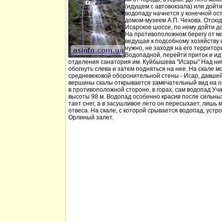
(идущем с автовокзала) или дойт
водопаду начнется у конечной ос
домом-музеем А.П. Чехова. Отсюд
Исарское шоссе, по нему дойти д
На противоположном берегу от мо
ведущая к подсобному хозяйству
нужно, не заходя на его территори
Водопадной, перейти приток и идт
отделения санатория им. Куйбышева "Исары" Над ни
обогнуть слева и затем подняться на нее. На скале м
средневековой оборонительной стены - Исар, давшей
вершины скалы открывается замечательный вид на ок
в противоположной стороне, в горах, сам водопад Уча
высоты 98 м. Водопад особенно красив после сильных 
тает снег, а в засушливое лето он пересыхает, лишь 
отвеса. На скале, с которой срывается водопад, устр
Орлиный залет.