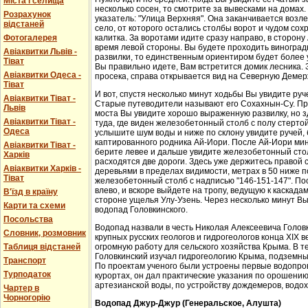
Міста і селища
несколько сосен, то смотрите за вывесками на домах.
Розрахунок
указатель: "Улица Верхняя". Она заканчивается возл
відстаней
село, от которого остались столбы ворот и чудом со
Фотогалерея
калитка. За воротами идите сразу направо, в сторон
время левой стороны. Вы будете проходить виноградн
Авіаквитки Львів -
развилки, то единственным ориентиром будет более у
Тіват
Вы правильно идете, Вам встретится домик лесника. 
Авіаквитки Одеса -
просека, справа открывается вид на Северную Демер
Тіват
И вот, спустя несколько минут ходьбы Вы увидите руч
Авіаквитки Тіват -
Старые путеводители называют его Сохахнын-Су. Пр
Львів
моста Вы увидите хорошо выраженную развилку, но з
Авіаквитки Тіват -
туда, где виден железобетонный столб с полу стерто
Одеса
услышите шум воды и ниже по склону увидите ручей,
каптированного родника Ай-Иори. После Ай-Иори мину
Авіаквитки Тіват -
берите левее и дальше увидите железобетонный столб
Харків
расходятся две дороги. Здесь уже держитесь правой 
Авіаквитки Харків -
деревьями в пределах видимости, метрах в 50 ниже п
Тіват
железобетонный столб с надписью "146-151-147". По
влево, и вскоре выйдете на тропу, ведущую к каскада
В'їзд в країну
стороне ущелья Улу-Узень. Через несколько минут Вы
Карти та схеми
водопад Головкинского.
Посольства
Водопад назвали в честь Николая Алексеевича Головки
Словник, розмовник
крупных русских геологов и гидрогеологов конца XIX 
Таблиця відстаней
огромную работу для сельского хозяйства Крыма. В 
Головкинский изучал гидрогеологию Крыма, подземн
Транспорт
По проектам ученого были устроены первые водопров
Турподаток
курортах, он дал практические указания по орошени
артезианской воды, по устройству дождемеров, водо
Чартер в
Чорногорію
Водопад Джур-Джур (Генеральское, Алушта)