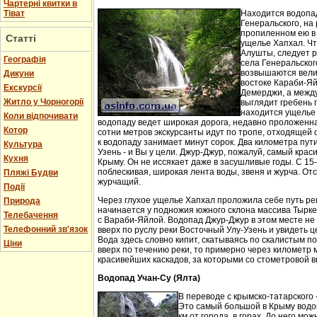
Чартерні квитки в
Тіват
Находится водопа
Генеральского, на 
пропиленном ею в
Статті
ущелье Хапхал. Чт
Алушты, следует 
Географія
села Генеральског
возвышаются вели
Дикуни
востоке Караби-Яй
Екскурсії
Демерджи, а между
Житло у Чорногорії
выглядит гребень 
находится ущелье 
Коли відпочивати
водопаду ведет широкая дорога, недавно проложенн
Котор
сотни метров экскурсанты идут по тропе, отходящей о
к водопаду занимает минут сорок. Два километра пут
Культура
Узень - и Вы у цели. Джур-Джур, пожалуй, самый кра
Кухня
Крыму. Он не иссякает даже в засушливые годы. С 15
поблескивая, широкая лента воды, звеня и журча. Отс
Пляжі Будви
журчащий.
Події
Через глухое ущелье Хапхал проложила себе путь ре
Природа
начинается у подножия южного склона массива Тырк
Телебачення
с Вараби-Яйлой. Водопад Джур-Джур в этом месте н
Телефонний зв'язок
вверх по руслу реки Восточный Улу-Узень и увидеть ц
Вода здесь словно кипит, скатываясь по скалистым п
Ціни
вверх по течению реки, то примерно через километр 
красивейших каскадов, за которыми со стометровой в
Водопад Учан-Су (Ялта)
В переводе с крымско-татарского 
Это самый большой в Крыму водо
км от города, в горах. До него м