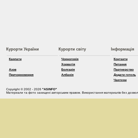
Курорти України
Курорти світу
Інформація
Карпати
Чорногорія
Контакти
Хорватія
Питання
Азов
Болгарія
Партнерство
Причорноморря
Албанія
Додати готель
Чартери
Copyright © 2002 - 2026
"ASINFO"
Материали та фото захищені авторським правом. Використання материалів без дозвол