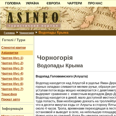
ГОЛОВНА
УКРАЇНА
ЄВРОПА
ЧАРТЕРИ
ПРО НАС
Карпати
Чорногорія
Контакти
Азов
Хорватія
Партнерам
Причорноморря
Болгарія
Додати готель
Водопады Крыма
Шацьк
Албанія
Питання
Головна
Чорногорія
Готелі / Тури
Пошук готелів
Спекотні квитки
Авіаквитки
Чорногорія
Чартер (бус-1)
Чартер (бус-2)
Водопады Крыма
Чартер (бус-3)
Чартер (бус-4)
Водопад Головкинского (Алушта)
Чартер (бус-5)
Водопад находится над Алуштой в ущелье Яман-Дере
Чартер (бус-6)
горных складках сливаются мелкие ручьи, образуя ре
Чартер (бус-7)
уступам поток воды мощно низвергается с девятиметр
выдержит сравнение с известным водопадом Джур-Д
Трансфер
Водопад находится в дикой, мало доступной местност
Прокат авто
туда попасть, Вам необходимо доехать на троллейбус
что в десяти минутах езды от Алушты в сторону Ялт
Інформація
около 4 часов. Тропа, временами переходящая в лест
остановкой и выводит в село, на небольшую площадк
Нужно идти по средней. Когда Вы увидите сетчатый з