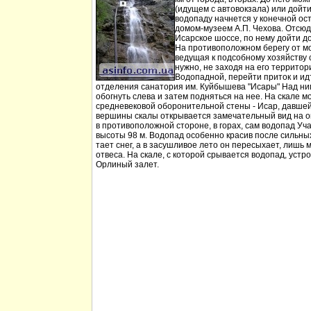
(идущем с автовокзала) или дойт
водопаду начнется у конечной ос
домом-музеем А.П. Чехова. Отсюд
Исарское шоссе, по нему дойти д
На противоположном берегу от мо
ведущая к подсобному хозяйству
нужно, не заходя на его территори
Водопадной, перейти приток и идт
отделения санатория им. Куйбышева "Исары" Над ни
обогнуть слева и затем подняться на нее. На скале м
средневековой оборонительной стены - Исар, давшей
вершины скалы открывается замечательный вид на ок
в противоположной стороне, в горах, сам водопад Уча
высоты 98 м. Водопад особенно красив после сильных 
тает снег, а в засушливое лето он пересыхает, лишь 
отвеса. На скале, с которой срывается водопад, устр
Орлиный залет.