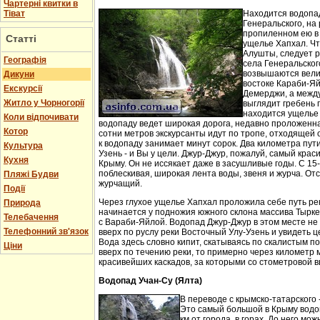
Чартерні квитки в
Тіват
Находится водопа
Генеральского, на 
пропиленном ею в
Статті
ущелье Хапхал. Чт
Алушты, следует 
Географія
села Генеральског
возвышаются вели
Дикуни
востоке Караби-Яй
Екскурсії
Демерджи, а между
Житло у Чорногорії
выглядит гребень 
находится ущелье 
Коли відпочивати
водопаду ведет широкая дорога, недавно проложенн
Котор
сотни метров экскурсанты идут по тропе, отходящей о
к водопаду занимает минут сорок. Два километра пут
Культура
Узень - и Вы у цели. Джур-Джур, пожалуй, самый кра
Кухня
Крыму. Он не иссякает даже в засушливые годы. С 15
поблескивая, широкая лента воды, звеня и журча. Отс
Пляжі Будви
журчащий.
Події
Через глухое ущелье Хапхал проложила себе путь ре
Природа
начинается у подножия южного склона массива Тырк
Телебачення
с Вараби-Яйлой. Водопад Джур-Джур в этом месте н
Телефонний зв'язок
вверх по руслу реки Восточный Улу-Узень и увидеть ц
Вода здесь словно кипит, скатываясь по скалистым п
Ціни
вверх по течению реки, то примерно через километр 
красивейших каскадов, за которыми со стометровой в
Водопад Учан-Су (Ялта)
В переводе с крымско-татарского 
Это самый большой в Крыму водо
км от города, в горах. До него м