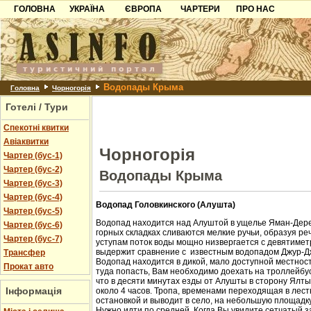
ГОЛОВНА
УКРАЇНА
ЄВРОПА
ЧАРТЕРИ
ПРО НАС
Карпати
Чорногорія
Контакти
Азов
Хорватія
Партнерам
Причорноморря
Болгарія
Додати готель
Водопады Крыма
Шацьк
Албанія
Питання
Головна
Чорногорія
Готелі / Тури
Пошук готелів
Спекотні квитки
Авіаквитки
Чорногорія
Чартер (бус-1)
Чартер (бус-2)
Водопады Крыма
Чартер (бус-3)
Чартер (бус-4)
Водопад Головкинского (Алушта)
Чартер (бус-5)
Водопад находится над Алуштой в ущелье Яман-Дере
Чартер (бус-6)
горных складках сливаются мелкие ручьи, образуя ре
Чартер (бус-7)
уступам поток воды мощно низвергается с девятиметр
выдержит сравнение с известным водопадом Джур-Д
Трансфер
Водопад находится в дикой, мало доступной местност
Прокат авто
туда попасть, Вам необходимо доехать на троллейбус
что в десяти минутах езды от Алушты в сторону Ялт
Інформація
около 4 часов. Тропа, временами переходящая в лест
остановкой и выводит в село, на небольшую площадк
Нужно идти по средней. Когда Вы увидите сетчатый з