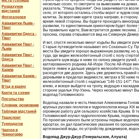
Міста і селища
несколько сосен, то смотрите за вывесками на домах.
Розрахунок
указатель: "Улица Верхняя". Она заканчивается возл
відстаней
село, от которого остались столбы ворот и чудом со
Фотогалерея
калитка. За воротами идите сразу направо, в сторон
время левой стороны. Вы будете проходить виноградн
Авіаквитки Львів -
развилки, то единственным ориентиром будет более у
Тіват
Вы правильно идете, Вам встретится домик лесника. 
Авіаквитки Одеса -
просека, справа открывается вид на Северную Демер
Тіват
И вот, спустя несколько минут ходьбы Вы увидите руч
Авіаквитки Тіват -
Старые путеводители называют его Сохахнын-Су. Пр
Львів
моста Вы увидите хорошо выраженную развилку, но з
Авіаквитки Тіват -
туда, где виден железобетонный столб с полу стерто
Одеса
услышите шум воды и ниже по склону увидите ручей,
каптированного родника Ай-Иори. После Ай-Иори мину
Авіаквитки Тіват -
берите левее и дальше увидите железобетонный столб
Харків
расходятся две дороги. Здесь уже держитесь правой 
Авіаквитки Харків -
деревьями в пределах видимости, метрах в 50 ниже п
Тіват
железобетонный столб с надписью "146-151-147". По
влево, и вскоре выйдете на тропу, ведущую к каскада
В'їзд в країну
стороне ущелья Улу-Узень. Через несколько минут Вы
Карти та схеми
водопад Головкинского.
Посольства
Водопад назвали в честь Николая Алексеевича Головки
Словник, розмовник
крупных русских геологов и гидрогеологов конца XIX 
Таблиця відстаней
огромную работу для сельского хозяйства Крыма. В 
Головкинский изучал гидрогеологию Крыма, подземн
Транспорт
По проектам ученого были устроены первые водопров
Турподаток
курортах, он дал практические указания по орошени
артезианской воды, по устройству дождемеров, водо
Чартер в
Чорногорію
Водопад Джур-Джур (Генеральское, Алушта)