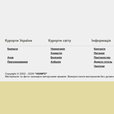
Курорти України
Курорти світу
Інформація
Карпати
Чорногорія
Контакти
Хорватія
Питання
Азов
Болгарія
Партнерство
Причорноморря
Албанія
Додати готель
Чартери
Copyright © 2002 - 2026
"ASINFO"
Материали та фото захищені авторським правом. Використання материалів без дозвол