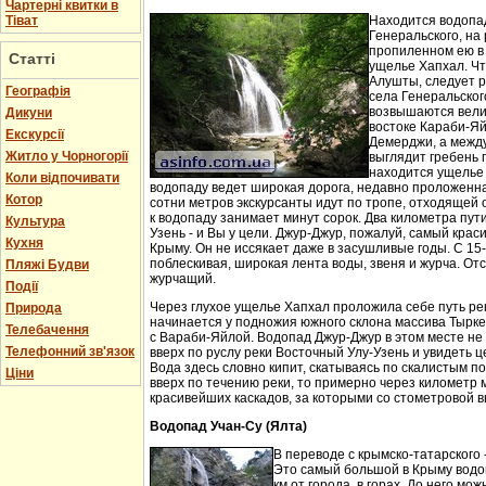
Чартерні квитки в
Тіват
Находится водопа
Генеральского, на 
пропиленном ею в
Статті
ущелье Хапхал. Чт
Алушты, следует 
Географія
села Генеральског
возвышаются вели
Дикуни
востоке Караби-Яй
Екскурсії
Демерджи, а между
Житло у Чорногорії
выглядит гребень 
находится ущелье 
Коли відпочивати
водопаду ведет широкая дорога, недавно проложенн
Котор
сотни метров экскурсанты идут по тропе, отходящей о
к водопаду занимает минут сорок. Два километра пут
Культура
Узень - и Вы у цели. Джур-Джур, пожалуй, самый кра
Кухня
Крыму. Он не иссякает даже в засушливые годы. С 15
поблескивая, широкая лента воды, звеня и журча. Отс
Пляжі Будви
журчащий.
Події
Через глухое ущелье Хапхал проложила себе путь ре
Природа
начинается у подножия южного склона массива Тырк
Телебачення
с Вараби-Яйлой. Водопад Джур-Джур в этом месте н
Телефонний зв'язок
вверх по руслу реки Восточный Улу-Узень и увидеть ц
Вода здесь словно кипит, скатываясь по скалистым п
Ціни
вверх по течению реки, то примерно через километр 
красивейших каскадов, за которыми со стометровой в
Водопад Учан-Су (Ялта)
В переводе с крымско-татарского 
Это самый большой в Крыму водо
км от города, в горах. До него м