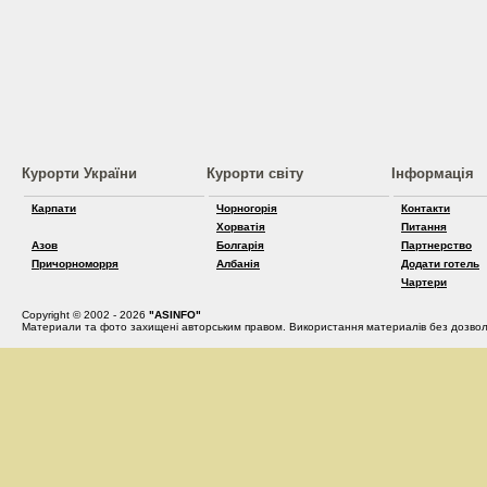
Курорти України
Курорти світу
Інформація
Карпати
Чорногорія
Контакти
Хорватія
Питання
Азов
Болгарія
Партнерство
Причорноморря
Албанія
Додати готель
Чартери
Copyright © 2002 - 2026
"ASINFO"
Материали та фото захищені авторським правом. Використання материалів без дозвол