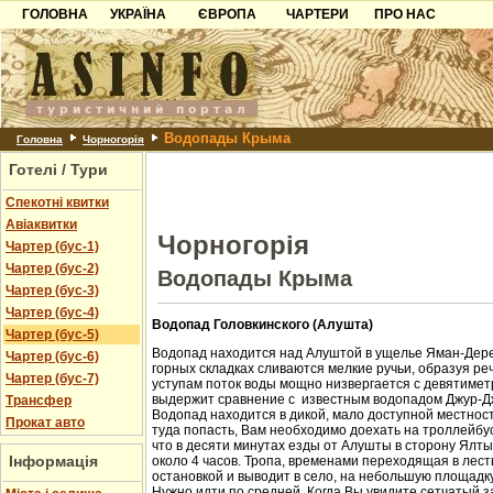
ГОЛОВНА
УКРАЇНА
ЄВРОПА
ЧАРТЕРИ
ПРО НАС
Карпати
Чорногорія
Контакти
Азов
Хорватія
Партнерам
Причорноморря
Болгарія
Додати готель
Водопады Крыма
Шацьк
Албанія
Питання
Головна
Чорногорія
Готелі / Тури
Пошук готелів
Спекотні квитки
Авіаквитки
Чорногорія
Чартер (бус-1)
Чартер (бус-2)
Водопады Крыма
Чартер (бус-3)
Чартер (бус-4)
Водопад Головкинского (Алушта)
Чартер (бус-5)
Водопад находится над Алуштой в ущелье Яман-Дере
Чартер (бус-6)
горных складках сливаются мелкие ручьи, образуя ре
Чартер (бус-7)
уступам поток воды мощно низвергается с девятиметр
выдержит сравнение с известным водопадом Джур-Д
Трансфер
Водопад находится в дикой, мало доступной местност
Прокат авто
туда попасть, Вам необходимо доехать на троллейбус
что в десяти минутах езды от Алушты в сторону Ялт
Інформація
около 4 часов. Тропа, временами переходящая в лест
остановкой и выводит в село, на небольшую площадк
Нужно идти по средней. Когда Вы увидите сетчатый з