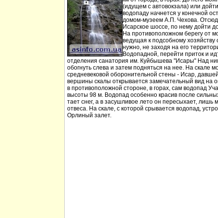
(идущем с автовокзала) или дойт
водопаду начнется у конечной ос
домом-музеем А.П. Чехова. Отсюд
Исарское шоссе, по нему дойти д
На противоположном берегу от мо
ведущая к подсобному хозяйству
нужно, не заходя на его территори
Водопадной, перейти приток и идт
отделения санатория им. Куйбышева "Исары" Над ни
обогнуть слева и затем подняться на нее. На скале м
средневековой оборонительной стены - Исар, давшей
вершины скалы открывается замечательный вид на ок
в противоположной стороне, в горах, сам водопад Уча
высоты 98 м. Водопад особенно красив после сильных 
тает снег, а в засушливое лето он пересыхает, лишь 
отвеса. На скале, с которой срывается водопад, устр
Орлиный залет.