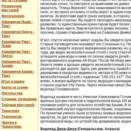
Міста і селища
несколько сосен, то смотрите за вывесками на домах.
Розрахунок
указатель: "Улица Верхняя". Она заканчивается возл
відстаней
село, от которого остались столбы ворот и чудом со
Фотогалерея
калитка. За воротами идите сразу направо, в сторон
время левой стороны. Вы будете проходить виноградн
Авіаквитки Львів -
развилки, то единственным ориентиром будет более у
Тіват
Вы правильно идете, Вам встретится домик лесника. 
Авіаквитки Одеса -
просека, справа открывается вид на Северную Демер
Тіват
И вот, спустя несколько минут ходьбы Вы увидите руч
Авіаквитки Тіват -
Старые путеводители называют его Сохахнын-Су. Пр
Львів
моста Вы увидите хорошо выраженную развилку, но з
Авіаквитки Тіват -
туда, где виден железобетонный столб с полу стерто
Одеса
услышите шум воды и ниже по склону увидите ручей,
каптированного родника Ай-Иори. После Ай-Иори мину
Авіаквитки Тіват -
берите левее и дальше увидите железобетонный столб
Харків
расходятся две дороги. Здесь уже держитесь правой 
Авіаквитки Харків -
деревьями в пределах видимости, метрах в 50 ниже п
Тіват
железобетонный столб с надписью "146-151-147". По
влево, и вскоре выйдете на тропу, ведущую к каскада
В'їзд в країну
стороне ущелья Улу-Узень. Через несколько минут Вы
Карти та схеми
водопад Головкинского.
Посольства
Водопад назвали в честь Николая Алексеевича Головки
Словник, розмовник
крупных русских геологов и гидрогеологов конца XIX 
Таблиця відстаней
огромную работу для сельского хозяйства Крыма. В 
Головкинский изучал гидрогеологию Крыма, подземн
Транспорт
По проектам ученого были устроены первые водопров
Турподаток
курортах, он дал практические указания по орошени
артезианской воды, по устройству дождемеров, водо
Чартер в
Чорногорію
Водопад Джур-Джур (Генеральское, Алушта)