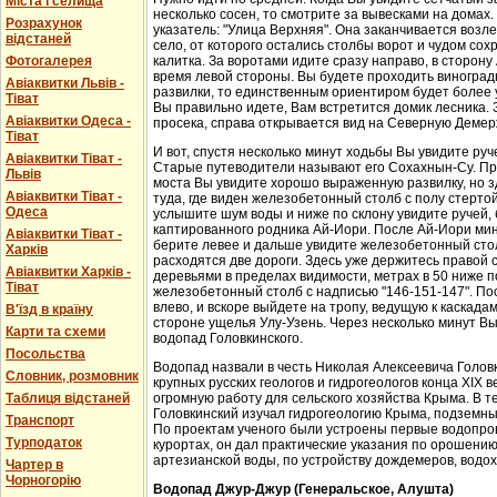
Міста і селища
несколько сосен, то смотрите за вывесками на домах.
Розрахунок
указатель: "Улица Верхняя". Она заканчивается возл
відстаней
село, от которого остались столбы ворот и чудом со
Фотогалерея
калитка. За воротами идите сразу направо, в сторон
время левой стороны. Вы будете проходить виноградн
Авіаквитки Львів -
развилки, то единственным ориентиром будет более у
Тіват
Вы правильно идете, Вам встретится домик лесника. 
Авіаквитки Одеса -
просека, справа открывается вид на Северную Демер
Тіват
И вот, спустя несколько минут ходьбы Вы увидите руч
Авіаквитки Тіват -
Старые путеводители называют его Сохахнын-Су. Пр
Львів
моста Вы увидите хорошо выраженную развилку, но з
Авіаквитки Тіват -
туда, где виден железобетонный столб с полу стерто
Одеса
услышите шум воды и ниже по склону увидите ручей,
каптированного родника Ай-Иори. После Ай-Иори мину
Авіаквитки Тіват -
берите левее и дальше увидите железобетонный столб
Харків
расходятся две дороги. Здесь уже держитесь правой 
Авіаквитки Харків -
деревьями в пределах видимости, метрах в 50 ниже п
Тіват
железобетонный столб с надписью "146-151-147". По
влево, и вскоре выйдете на тропу, ведущую к каскада
В'їзд в країну
стороне ущелья Улу-Узень. Через несколько минут Вы
Карти та схеми
водопад Головкинского.
Посольства
Водопад назвали в честь Николая Алексеевича Головки
Словник, розмовник
крупных русских геологов и гидрогеологов конца XIX 
Таблиця відстаней
огромную работу для сельского хозяйства Крыма. В 
Головкинский изучал гидрогеологию Крыма, подземн
Транспорт
По проектам ученого были устроены первые водопров
Турподаток
курортах, он дал практические указания по орошени
артезианской воды, по устройству дождемеров, водо
Чартер в
Чорногорію
Водопад Джур-Джур (Генеральское, Алушта)