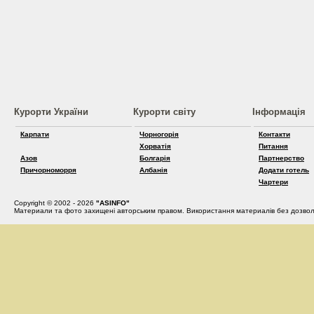
Курорти України
Курорти світу
Інформація
Карпати
Чорногорія
Контакти
Хорватія
Питання
Азов
Болгарія
Партнерство
Причорноморря
Албанія
Додати готель
Чартери
Copyright © 2002 - 2026
"ASINFO"
Материали та фото захищені авторським правом. Використання материалів без дозвол