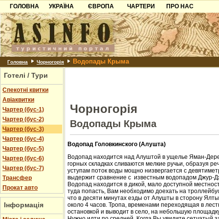
ГОЛОВНА
УКРАЇНА
ЄВРОПА
ЧАРТЕРИ
ПРО НАС
Карпати
Чорногорія
Контакти
Азов
Хорватія
Партнерам
Причорноморря
Болгарія
Додати готель
Водопады Крыма
Шацьк
Албанія
Питання
Головна
Чорногорія
Готелі / Тури
Пошук готелів
Спекотні квитки
Авіаквитки
Чорногорія
Чартер (бус-1)
Чартер (бус-2)
Водопады Крыма
Чартер (бус-3)
Чартер (бус-4)
Водопад Головкинского (Алушта)
Чартер (бус-5)
Водопад находится над Алуштой в ущелье Яман-Дере
Чартер (бус-6)
горных складках сливаются мелкие ручьи, образуя ре
Чартер (бус-7)
уступам поток воды мощно низвергается с девятиметр
выдержит сравнение с известным водопадом Джур-Д
Трансфер
Водопад находится в дикой, мало доступной местност
Прокат авто
туда попасть, Вам необходимо доехать на троллейбус
что в десяти минутах езды от Алушты в сторону Ялт
Інформація
около 4 часов. Тропа, временами переходящая в лест
остановкой и выводит в село, на небольшую площадк
Нужно идти по средней. Когда Вы увидите сетчатый з