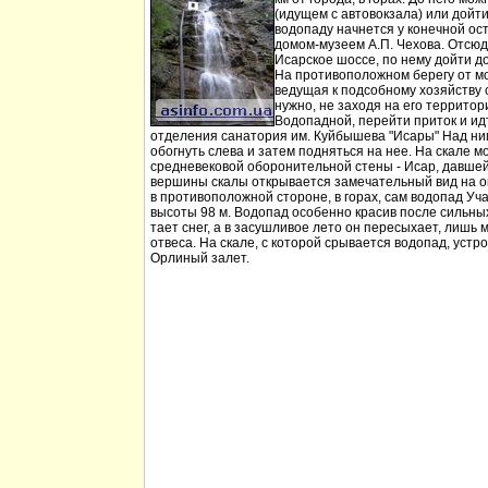
(идущем с автовокзала) или дойт
водопаду начнется у конечной ос
домом-музеем А.П. Чехова. Отсюд
Исарское шоссе, по нему дойти д
На противоположном берегу от мо
ведущая к подсобному хозяйству
нужно, не заходя на его территори
Водопадной, перейти приток и идт
отделения санатория им. Куйбышева "Исары" Над ни
обогнуть слева и затем подняться на нее. На скале м
средневековой оборонительной стены - Исар, давшей
вершины скалы открывается замечательный вид на ок
в противоположной стороне, в горах, сам водопад Уча
высоты 98 м. Водопад особенно красив после сильных 
тает снег, а в засушливое лето он пересыхает, лишь 
отвеса. На скале, с которой срывается водопад, устр
Орлиный залет.