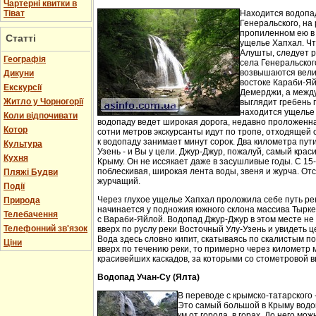
Чартерні квитки в
Тіват
Находится водопа
Генеральского, на 
пропиленном ею в
Статті
ущелье Хапхал. Чт
Алушты, следует 
Географія
села Генеральског
возвышаются вели
Дикуни
востоке Караби-Яй
Екскурсії
Демерджи, а между
Житло у Чорногорії
выглядит гребень 
находится ущелье 
Коли відпочивати
водопаду ведет широкая дорога, недавно проложенн
Котор
сотни метров экскурсанты идут по тропе, отходящей о
к водопаду занимает минут сорок. Два километра пут
Культура
Узень - и Вы у цели. Джур-Джур, пожалуй, самый кра
Кухня
Крыму. Он не иссякает даже в засушливые годы. С 15
поблескивая, широкая лента воды, звеня и журча. Отс
Пляжі Будви
журчащий.
Події
Через глухое ущелье Хапхал проложила себе путь ре
Природа
начинается у подножия южного склона массива Тырк
Телебачення
с Вараби-Яйлой. Водопад Джур-Джур в этом месте н
Телефонний зв'язок
вверх по руслу реки Восточный Улу-Узень и увидеть ц
Вода здесь словно кипит, скатываясь по скалистым п
Ціни
вверх по течению реки, то примерно через километр 
красивейших каскадов, за которыми со стометровой в
Водопад Учан-Су (Ялта)
В переводе с крымско-татарского 
Это самый большой в Крыму водо
км от города, в горах. До него м