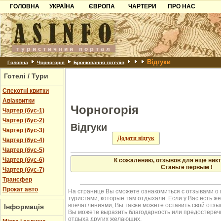
ГОЛОВНА
УКРАЇНА
ЄВРОПА
ЧАРТЕРИ
ПРО НАС
Карпати
Чорногорія
Контакти
Азов
Хорватія
Партнерам
Причорноморря
Болгарія
Додати готель
Відгуки
Шацьк
Албанія
Питання
Головна
Чорногорія
Бронювання готелів
Готелі / Тури
Пошук готелів
Спекотні квитки
Авіаквитки
Чорногорія
Чартер (бус-1)
Чартер (бус-2)
Відгуки
Чартер (бус-3)
Додати відгук
Чартер (бус-4)
Чартер (бус-5)
Чартер (бус-6)
К сожалению, отзывов для еще никт
Станьте первым !
Чартер (бус-7)
Трансфер
Прокат авто
На странице Вы сможете ознакомиться с отзывами о
туристами, которые там отдыхали. Если у Вас есть 
впечатлениями, Вы также можете оставить свой отзыв.
Інформація
Вы можете выразить благодарность или предостереч
отдыха других желающих.