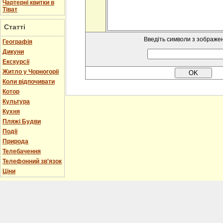
Чартерні квитки в
Тіват
Статті
Введіть символи з зображе
Географія
Дикуни
Екскурсії
Житло у Чорногорії
Коли відпочивати
Котор
Культура
Кухня
Пляжі Будви
Події
Природа
Телебачення
Телефонний зв'язок
Ціни