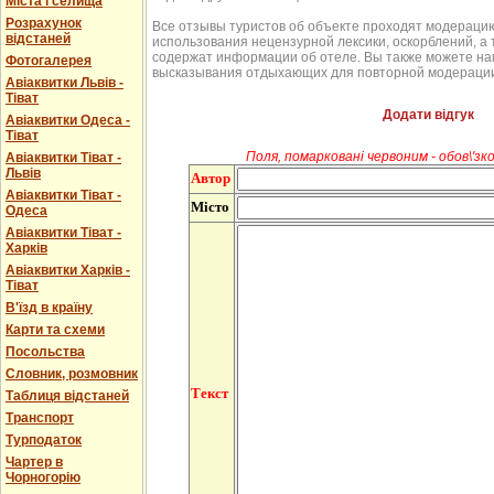
Міста і селища
Розрахунок
Все отзывы туристов об объекте проходят модерацию
відстаней
использования нецензурной лексики, оскорблений, а 
содержат информации об отеле. Вы также можете на
Фотогалерея
высказывания отдыхающих для повторной модерации
Авіаквитки Львів -
Тіват
Додати відгук
Авіаквитки Одеса -
Тіват
Поля, помарковані червоним - обов\'зко
Авіаквитки Тіват -
Львів
Автор
Авіаквитки Тіват -
Місто
Одеса
Авіаквитки Тіват -
Харків
Авіаквитки Харків -
Тіват
В'їзд в країну
Карти та схеми
Посольства
Словник, розмовник
Текст
Таблиця відстаней
Транспорт
Турподаток
Чартер в
Чорногорію