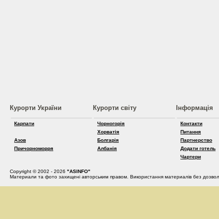
Курорти України
Курорти світу
Інформація
Карпати
Чорногорія
Контакти
Хорватія
Питання
Азов
Болгарія
Партнерство
Причорноморря
Албанія
Додати готель
Чартери
Copyright © 2002 - 2026
"ASINFO"
Материали та фото захищені авторським правом. Використання материалів без дозвол