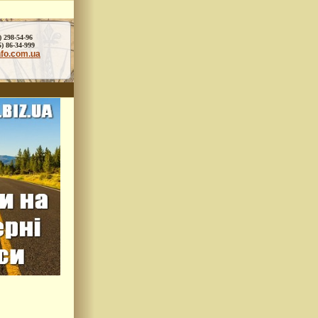
) 298-54-96
86-34-999
nfo.com.ua