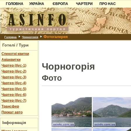
ГОЛОВНА
УКРАЇНА
ЄВРОПА
ЧАРТЕРИ
ПРО НАС
Карпати
Чорногорія
Контакти
Азов
Хорватія
Партнерам
Причорноморря
Болгарія
Додати готель
Фотогалерея
Шацьк
Албанія
Питання
Головна
Чорногорія
Готелі / Тури
Пошук готелів
Спекотні квитки
Авіаквитки
Чорногорія
Чартер (бус-1)
Чартер (бус-2)
Фото
Чартер (бус-3)
Чартер (бус-4)
Чартер (бус-5)
Чартер (бус-6)
Чартер (бус-7)
Трансфер
Прокат авто
Інформація