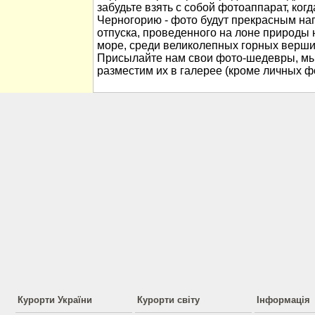
забудьте взять с собой фотоаппарат, когд
Черногорию - фото будут прекрасным н
отпуска, проведенного на лоне природы
море, среди великолепных горных вершин
Присылайте нам свои фото-шедевры, мы
разместим их в галерее (кроме личных ф
Курорти України
Курорти світу
Інформація