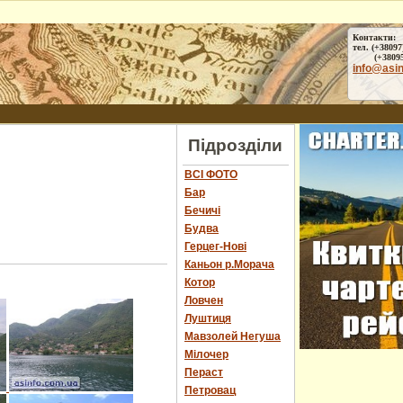
Контакти:
тел. (+38097
(+38095) 
info@asi
Підрозділи
ВСІ ФОТО
Бар
Бечичі
Будва
Герцег-Нові
Каньон р.Морача
Котор
Ловчен
Луштиця
Мавзолей Негуша
Мілочер
Пераст
Петровац