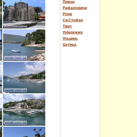
Пржно
Рафаіловичи
Різне
Св.Стефан
Тіват
Узбережжя
Ульцинь
Цетіньє