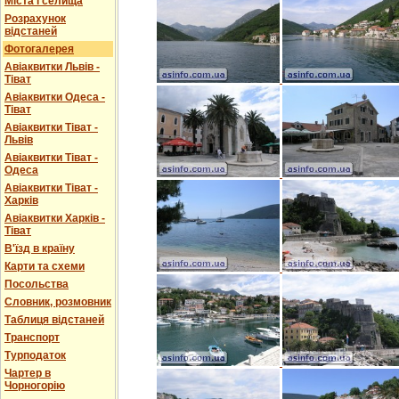
Міста і селища
Розрахунок
відстаней
Фотогалерея
Авіаквитки Львів -
Тіват
Авіаквитки Одеса -
Тіват
Авіаквитки Тіват -
Львів
Авіаквитки Тіват -
Одеса
Авіаквитки Тіват -
Харків
Авіаквитки Харків -
Тіват
В'їзд в країну
Карти та схеми
Посольства
Словник, розмовник
Таблиця відстаней
Транспорт
Турподаток
Чартер в
Чорногорію