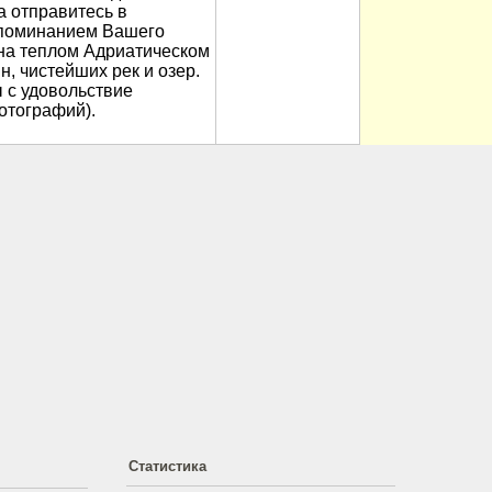
а отправитесь в
апоминанием Вашего
 на теплом Адриатическом
, чистейших рек и озер.
 с удовольствие
отографий).
Статистика