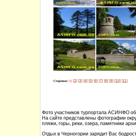
[2]
[3]
[4]
[5]
[6]
[7]
[8]
[9]
[10]
[11]
Сторінки:
[1]
Фото участников турпортала АСИНФО об 
На сайте представлены фотографии окр
пляжи, горы, реки, озера, памятники арх
Отдых в Черногории зарядит Вас бодрост