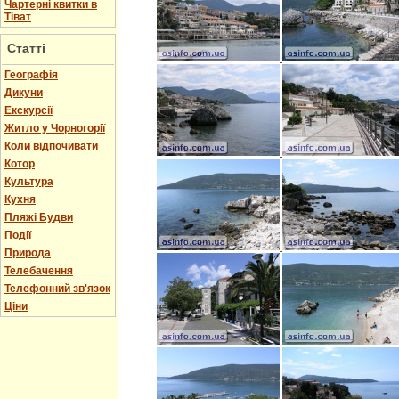
Чартерні квитки в
Тіват
Статті
Географія
Дикуни
Екскурсії
Житло у Чорногорії
Коли відпочивати
Котор
Культура
Кухня
Пляжі Будви
Події
Природа
Телебачення
Телефонний зв'язок
Ціни