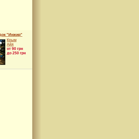
док "Инжир"
Крым
Айя
от 90 грн
до 250 грн