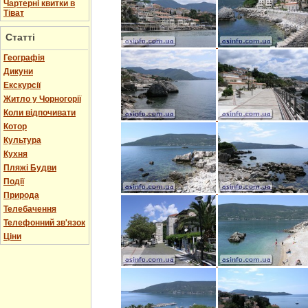
Чартерні квитки в
Тіват
Статті
Географія
Дикуни
Екскурсії
Житло у Чорногорії
Коли відпочивати
Котор
Культура
Кухня
Пляжі Будви
Події
Природа
Телебачення
Телефонний зв'язок
Ціни