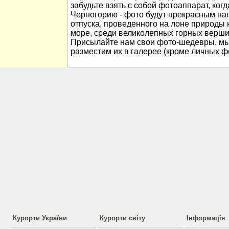
забудьте взять с собой фотоаппарат, когд
Черногорию - фото будут прекрасным н
отпуска, проведенного на лоне природы
море, среди великолепных горных вершин
Присылайте нам свои фото-шедевры, мы
разместим их в галерее (кроме личных ф
Курорти України
Курорти світу
Інформація