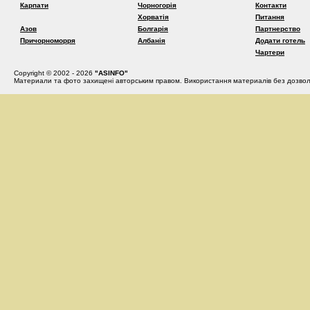
Карпати
Чорногорія
Контакти
Хорватія
Питання
Азов
Болгарія
Партнерство
Причорноморря
Албанія
Додати готель
Чартери
Copyright © 2002 - 2026
"ASINFO"
Материали та фото захищені авторським правом. Використання материалів без дозвол