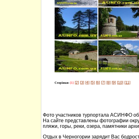
[2]
[3]
[4]
[5]
[6]
[7]
[8]
[9]
[10]
[11]
Сторінки:
[1]
Фото участников турпортала АСИНФО об 
На сайте представлены фотографии окр
пляжи, горы, реки, озера, памятники арх
Отдых в Черногории зарядит Вас бодрост