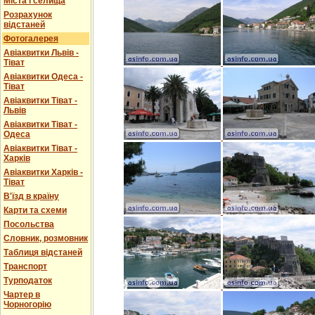
Міста і селища
Розрахунок
відстаней
Фотогалерея
Авіаквитки Львів -
Тіват
Авіаквитки Одеса -
Тіват
Авіаквитки Тіват -
Львів
Авіаквитки Тіват -
Одеса
Авіаквитки Тіват -
Харків
Авіаквитки Харків -
Тіват
В'їзд в країну
Карти та схеми
Посольства
Словник, розмовник
Таблиця відстаней
Транспорт
Турподаток
Чартер в
Чорногорію