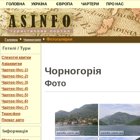
ГОЛОВНА
УКРАЇНА
ЄВРОПА
ЧАРТЕРИ
ПРО НАС
Карпати
Чорногорія
Контакти
Азов
Хорватія
Партнерам
Причорноморря
Болгарія
Додати готель
Фотогалерея
Шацьк
Албанія
Питання
Головна
Чорногорія
Готелі / Тури
Пошук готелів
Спекотні квитки
Авіаквитки
Чорногорія
Чартер (бус-1)
Чартер (бус-2)
Фото
Чартер (бус-3)
Чартер (бус-4)
Чартер (бус-5)
Чартер (бус-6)
Чартер (бус-7)
Трансфер
Прокат авто
Інформація