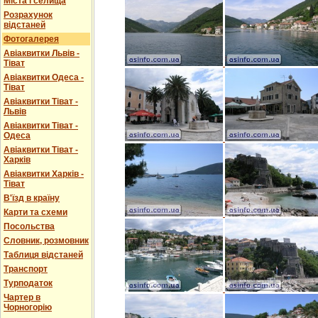
Міста і селища
Розрахунок
відстаней
Фотогалерея
Авіаквитки Львів -
Тіват
Авіаквитки Одеса -
Тіват
Авіаквитки Тіват -
Львів
Авіаквитки Тіват -
Одеса
Авіаквитки Тіват -
Харків
Авіаквитки Харків -
Тіват
В'їзд в країну
Карти та схеми
Посольства
Словник, розмовник
Таблиця відстаней
Транспорт
Турподаток
Чартер в
Чорногорію