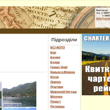
Контакти:
тел. (+38097
(+38095) 
info@asi
Підрозділи
ВСІ ФОТО
Бар
Бечичі
Будва
Герцег-Нові
Каньон р.Морача
Котор
Ловчен
Луштиця
Мавзолей Негуша
Мілочер
Пераст
Петровац