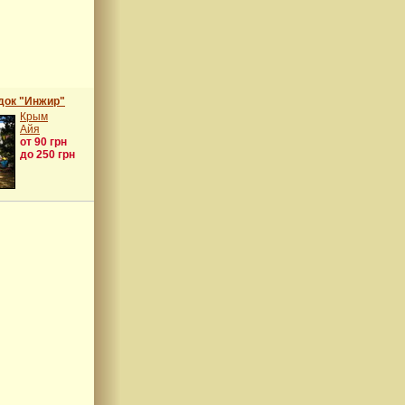
док "Инжир"
Крым
Айя
от 90 грн
до 250 грн