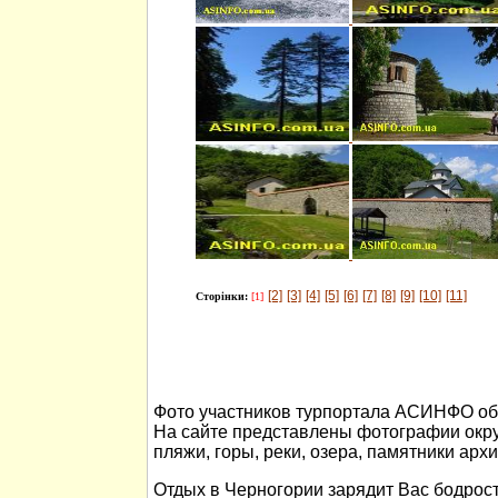
[2]
[3]
[4]
[5]
[6]
[7]
[8]
[9]
[10]
[11]
Сторінки:
[1]
Фото участников турпортала АСИНФО об 
На сайте представлены фотографии окр
пляжи, горы, реки, озера, памятники арх
Отдых в Черногории зарядит Вас бодрост