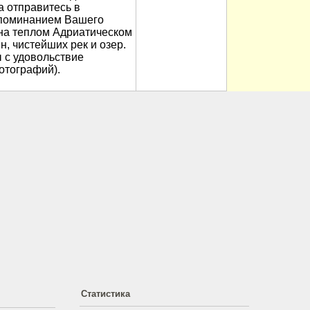
а отправитесь в
апоминанием Вашего
 на теплом Адриатическом
, чистейших рек и озер.
 с удовольствие
отографий).
Статистика