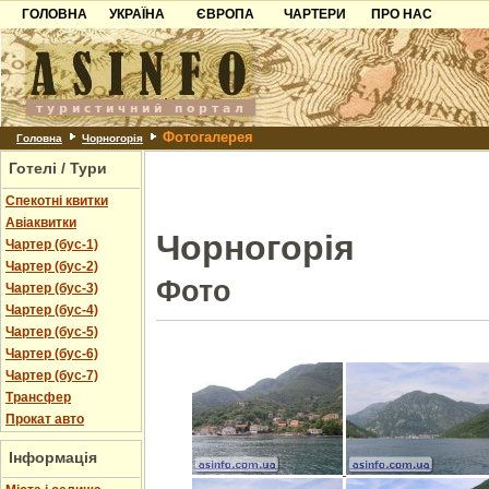
ГОЛОВНА
УКРАЇНА
ЄВРОПА
ЧАРТЕРИ
ПРО НАС
Карпати
Чорногорія
Контакти
Азов
Хорватія
Партнерам
Причорноморря
Болгарія
Додати готель
Фотогалерея
Шацьк
Албанія
Питання
Головна
Чорногорія
Готелі / Тури
Пошук готелів
Спекотні квитки
Авіаквитки
Чорногорія
Чартер (бус-1)
Чартер (бус-2)
Фото
Чартер (бус-3)
Чартер (бус-4)
Чартер (бус-5)
Чартер (бус-6)
Чартер (бус-7)
Трансфер
Прокат авто
Інформація