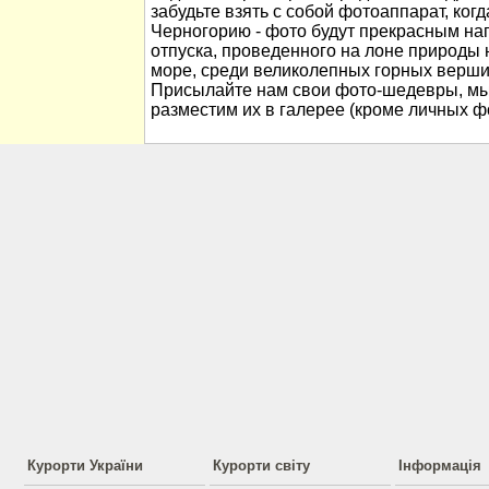
забудьте взять с собой фотоаппарат, когд
Черногорию - фото будут прекрасным н
отпуска, проведенного на лоне природы
море, среди великолепных горных вершин
Присылайте нам свои фото-шедевры, мы
разместим их в галерее (кроме личных ф
Курорти України
Курорти світу
Інформація