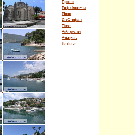
Пржно
Рафаіловичи
Різне
Св.Стефан
Тіват
Узбережжя
Ульцинь
Цетіньє