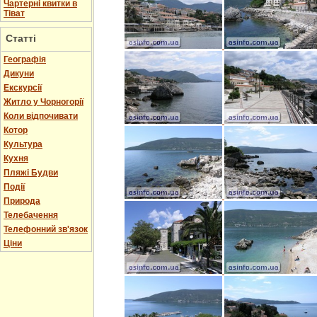
Чартерні квитки в
Тіват
Статті
Географія
Дикуни
Екскурсії
Житло у Чорногорії
Коли відпочивати
Котор
Культура
Кухня
Пляжі Будви
Події
Природа
Телебачення
Телефонний зв'язок
Ціни