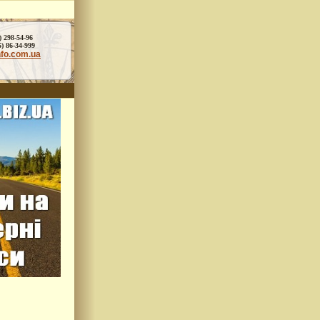
) 298-54-96
86-34-999
nfo.com.ua