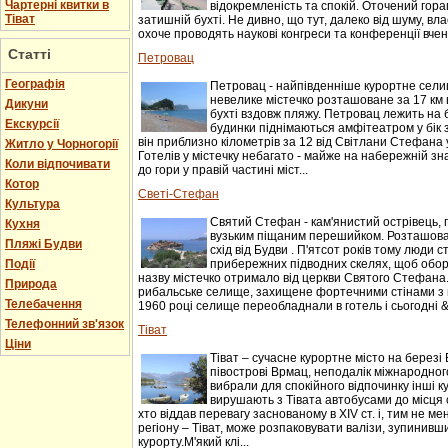
Чартерні квитки в
відокремленість та спокій. Оточений гор
Тіват
затишній бухті. Не дивно, що тут, далеко від шуму, вл
охоче проводять наукові конгреси та конференції вчені.
Статті
Петровац
Географія
Петровац - найпівденніше курортне селищ
невелике містечко розташоване за 17 км 
Дикуни
бухті вздовж пляжу. Петровац лежить на 
Екскурсії
будинки піднімаються амфітеатром у бік 
він приблизно кілометрів за 12 від Світлани Стефана 
Житло у Чорногорії
Готелів у містечку небагато - майже на набережній зн
Коли відпочивати
до гори у правій частині міст...
Котор
Светі-Стефан
Культура
Святий Стефан - кам'янистий острівець, 
Кухня
вузьким піщаним перешийком. Розташован
Пляжі Будви
схід від Будви . П'ятсот років тому люди 
Події
прибережних підводних скелях, щоб оборо
назву містечко отримало від церкви Святого Стефана.
Природа
рибальське селище, захищене фортечними стінами з 
Телебачення
1960 році селище переобладнали в готель і сьогодні &n
Телефонний зв'язок
Тіват
Ціни
Тіват – сучасне курортне місто на березі 
півострові Врмац, неподалік міжнародного
вибрали для спокійного відпочинку інші к
вирушають з Тівата автобусами до місця с
хто віддав перевагу заснованому в XIV ст. і, тим не 
регіону – Тіват, може розпаковувати валізи, зупинивши
курорту.М'який клі...