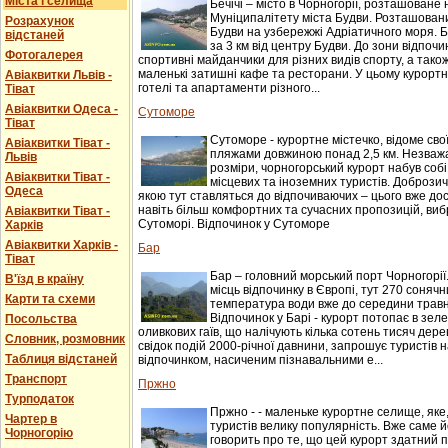
Міста і селища
Бечічі – місто в Чорногорії, розташоване 
Муніципалітету міста Будви. Розташований
Розрахунок
Будви на узбережжі Адріатичного моря. Б
відстаней
за 3 км від центру Будви. До зони відпочи
Фотогалерея
спортивні майданчики для різних видів спорту, а також
маленькі затишні кафе та ресторани. У цьому курорт
Авіаквитки Львів -
готелі та апартаменти різного...
Тіват
Авіаквитки Одеса -
Сутоморе
Тіват
Сутоморе - курортне містечко, відоме св
Авіаквитки Тіват -
пляжами довжиною понад 2,5 км. Незважаю
Львів
розміри, чорногорський курорт набув соб
Авіаквитки Тіват -
місцевих та іноземних туристів. Доброзичл
Одеса
якою тут ставляться до відпочиваючих – цього вже до
навіть більш комфортних та сучасних пропозицій, виб
Авіаквитки Тіват -
Сутоморі. Відпочинок у Сутоморе
Харків
Авіаквитки Харків -
Бар
Тіват
Бар – головний морський порт Чорногорії
В'їзд в країну
місць відпочинку в Європі, тут 270 сонячни
Карти та схеми
температура води вже до середини травня
Відпочинок у Барі - курорт потопає в зеле
Посольства
оливкових гаїв, що налічують кілька сотень тисяч дере
Словник, розмовник
свідок подій 2000-річної давнини, запрошує туристів
Таблиця відстаней
відпочинком, насиченим пізнавальними е...
Транспорт
Пржно
Турподаток
Пржно - - маленьке курортне селище, яке
Чартер в
туристів велику популярність. Вже саме 
Чорногорію
говорить про те, що цей курорт здатний 