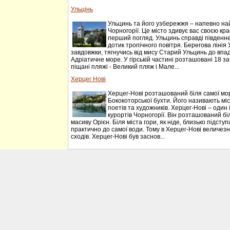
Ульцінь
Ульцинь та його узбережжя – напевно на
Чорногорії. Це місто здивує вас своєю к
перший погляд. Ульцинь справді південне м
дотик тропічного повітря. Берегова лінія
завдовжки, тягнучись від мису Старий Ульцинь до впа
Адріатичне море. У гірській частині розташовані 18 з
піщані пляжі - Великий пляж і Мале...
Херцег Нові
Херцег-Нові розташований біля самої мо
Бококоторської бухти. Його називають міст
поетів та художників. Херцег-Нові – один
курортів Чорногорії. Він розташований біл
масиву Орієн. Біля міста гори, як ніде, близько підст
практично до самої води. Тому в Херцег-Нові величезна
сходів. Херцег-Нові був заснов...