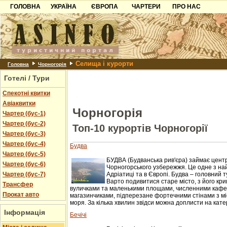
ГОЛОВНА
УКРАЇНА
ЄВРОПА
ЧАРТЕРИ
ПРО НАС
Карпати
Чорногорія
Контакти
Азов
Хорватія
Партнерам
Причорноморря
Болгарія
Додати готель
Селища і курорти
Шацьк
Албанія
Питання
Головна
Чорногорія
Готелі / Тури
Пошук готелів
Спекотні квитки
Авіаквитки
Чорногорія
Чартер (бус-1)
Чартер (бус-2)
Топ-10 курортів Чорногорії
Чартер (бус-3)
Чартер (бус-4)
Будва
Чартер (бус-5)
БУДВА (Будванська рив'єра) займає цент
Чартер (бус-6)
Чорногорського узбережжя. Це одне з на
Чартер (бус-7)
Адріатиці та в Європі. Будва – головний 
Варто подивитися старе місто, з його кр
Трансфер
вуличками та маленькими площами, численними кафе
Прокат авто
магазинчиками, підперезане фортечними стінами з мі
моря. За кілька хвилин звідси можна доплисти на катер
Інформація
Бечічі