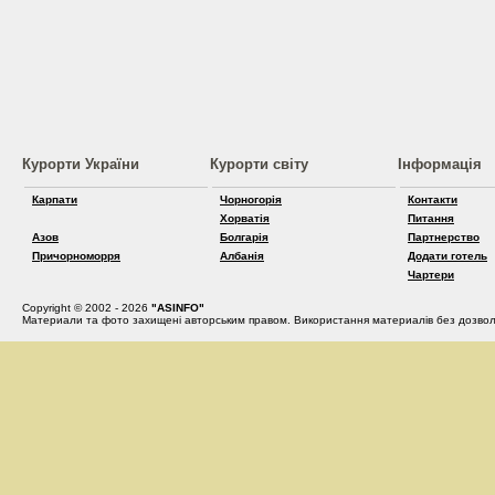
Курорти України
Курорти світу
Інформація
Карпати
Чорногорія
Контакти
Хорватія
Питання
Азов
Болгарія
Партнерство
Причорноморря
Албанія
Додати готель
Чартери
Copyright © 2002 - 2026
"ASINFO"
Материали та фото захищені авторським правом. Використання материалів без дозвол