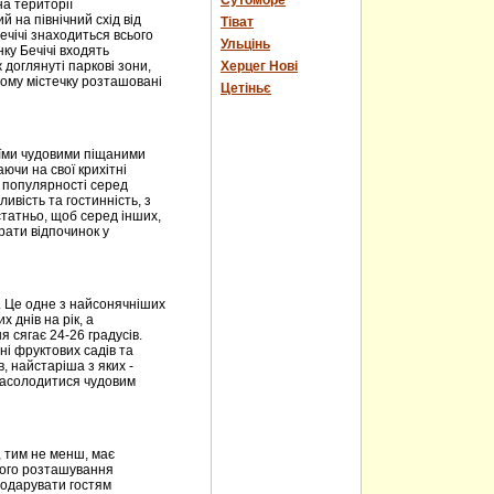
Сутоморе
на території
 на північний схід від
Тіват
ечічі знаходиться всього
Ульцінь
нку Бечічі входять
 доглянуті паркові зони,
Херцег Нові
ному містечку розташовані
Цетіньє
оїми чудовими піщаними
чи на свої крихітні
і популярності серед
ивість та гостинність, з
статньо, щоб серед інших,
рати відпочинок у
. Це одне з найсонячніших
х днів на рік, а
 сягає 24-26 градусів.
ні фруктових садів та
в, найстаріша з яких -
 насолодитися чудовим
, тим не менш, має
його розташування
подарувати гостям