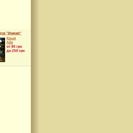
док "Инжир"
Крым
Айя
от 90 грн
до 250 грн