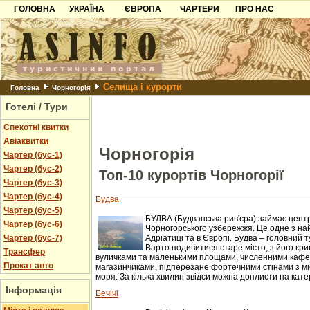
ГОЛОВНА
УКРАЇНА
ЄВРОПА
ЧАРТЕРИ
ПРО НАС
Карпати
Чорногорія
Контакти
Азов
Хорватія
Партнерам
Причорноморря
Болгарія
Додати готель
Селища і курорти
Шацьк
Албанія
Питання
Головна
Чорногорія
Готелі / Тури
Пошук готелів
Спекотні квитки
Авіаквитки
Чорногорія
Чартер (бус-1)
Чартер (бус-2)
Топ-10 курортів Чорногорії
Чартер (бус-3)
Чартер (бус-4)
Будва
Чартер (бус-5)
БУДВА (Будванська рив'єра) займає цент
Чартер (бус-6)
Чорногорського узбережжя. Це одне з на
Чартер (бус-7)
Адріатиці та в Європі. Будва – головний 
Варто подивитися старе місто, з його кр
Трансфер
вуличками та маленькими площами, численними кафе
Прокат авто
магазинчиками, підперезане фортечними стінами з мі
моря. За кілька хвилин звідси можна доплисти на катер
Інформація
Бечічі