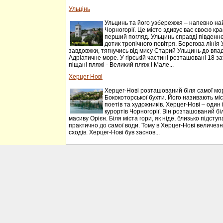
Ульцінь
Ульцинь та його узбережжя – напевно на
Чорногорії. Це місто здивує вас своєю к
перший погляд. Ульцинь справді південне м
дотик тропічного повітря. Берегова лінія
завдовжки, тягнучись від мису Старий Ульцинь до впа
Адріатичне море. У гірській частині розташовані 18 з
піщані пляжі - Великий пляж і Мале...
Херцег Нові
Херцег-Нові розташований біля самої мо
Бококоторської бухти. Його називають міст
поетів та художників. Херцег-Нові – один
курортів Чорногорії. Він розташований біл
масиву Орієн. Біля міста гори, як ніде, близько підст
практично до самої води. Тому в Херцег-Нові величезна
сходів. Херцег-Нові був заснов...