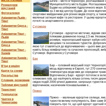
Міста і селища
Бечічі – місто в Чорногорії, розташоване 
Муніципалітету міста Будви. Розташований
Розрахунок
Будви на узбережжі Адріатичного моря. Б
відстаней
за 3 км від центру Будви. До зони відпочи
Фотогалерея
спортивні майданчики для різних видів спорту, а також
маленькі затишні кафе та ресторани. У цьому курорт
Авіаквитки Львів -
готелі та апартаменти різного...
Тіват
Авіаквитки Одеса -
Сутоморе
Тіват
Сутоморе - курортне містечко, відоме св
Авіаквитки Тіват -
пляжами довжиною понад 2,5 км. Незважаю
Львів
розміри, чорногорський курорт набув соб
Авіаквитки Тіват -
місцевих та іноземних туристів. Доброзичл
Одеса
якою тут ставляться до відпочиваючих – цього вже до
навіть більш комфортних та сучасних пропозицій, виб
Авіаквитки Тіват -
Сутоморі. Відпочинок у Сутоморе
Харків
Авіаквитки Харків -
Бар
Тіват
Бар – головний морський порт Чорногорії
В'їзд в країну
місць відпочинку в Європі, тут 270 сонячни
Карти та схеми
температура води вже до середини травня
Відпочинок у Барі - курорт потопає в зеле
Посольства
оливкових гаїв, що налічують кілька сотень тисяч дере
Словник, розмовник
свідок подій 2000-річної давнини, запрошує туристів
Таблиця відстаней
відпочинком, насиченим пізнавальними е...
Транспорт
Пржно
Турподаток
Пржно - - маленьке курортне селище, яке
Чартер в
туристів велику популярність. Вже саме 
Чорногорію
говорить про те, що цей курорт здатний 