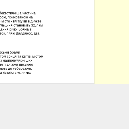
йекзотичніша частина
расою, прихованою на
істо - влітку ви відчуєте
 Ульциня становить 32,7 км
дання річки Бояна в
аток, пляж Валданос, два
рської брами
ом сонця та квітів, містом
 із найпопулярніших
я підніжжя гірського
упають до узбережжя,
 кількість усіляких