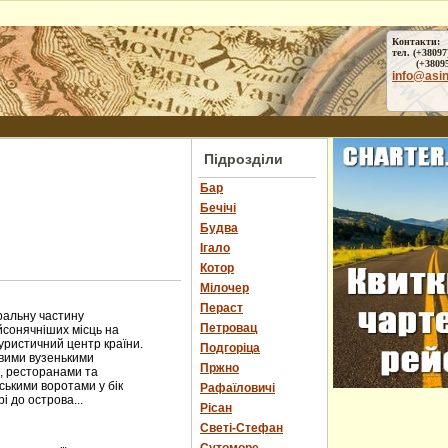
Контакти:
тел. (+38097
(+38095) 
info@asi
Підрозділи
Бар
Бечічі
Будва
Ігало
Котор
Мілочер
Пераст
ральну частину
Петровац
йсонячніших місць на
туристичний центр країни.
Подгоріца
ивими вузенькими
Пржно
, ресторанами та
ськими воротами у бік
Рафаїловичі
і до острова...
Рісан
Светі-Стефан