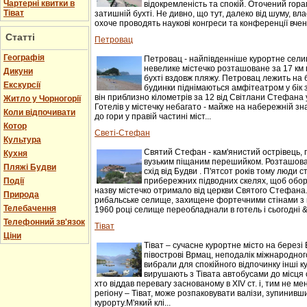
Чартерні квитки в
відокремленість та спокій. Оточений гор
Тіват
затишній бухті. Не дивно, що тут, далеко від шуму, вл
охоче проводять наукові конгреси та конференції вчені.
Статті
Петровац
Географія
Петровац - найпівденніше курортне селищ
невелике містечко розташоване за 17 км 
Дикуни
бухті вздовж пляжу. Петровац лежить на 
Екскурсії
будинки піднімаються амфітеатром у бік 
він приблизно кілометрів за 12 від Світлани Стефана 
Житло у Чорногорії
Готелів у містечку небагато - майже на набережній зн
Коли відпочивати
до гори у правій частині міст...
Котор
Светі-Стефан
Культура
Святий Стефан - кам'янистий острівець, 
Кухня
вузьким піщаним перешийком. Розташован
Пляжі Будви
схід від Будви . П'ятсот років тому люди 
Події
прибережних підводних скелях, щоб оборо
назву містечко отримало від церкви Святого Стефана.
Природа
рибальське селище, захищене фортечними стінами з 
Телебачення
1960 році селище переобладнали в готель і сьогодні &n
Телефонний зв'язок
Тіват
Ціни
Тіват – сучасне курортне місто на березі 
півострові Врмац, неподалік міжнародного
вибрали для спокійного відпочинку інші к
вирушають з Тівата автобусами до місця с
хто віддав перевагу заснованому в XIV ст. і, тим не 
регіону – Тіват, може розпаковувати валізи, зупинивши
курорту.М'який клі...