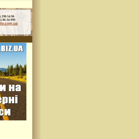
) 298-54-96
86-34-999
nfo.com.ua