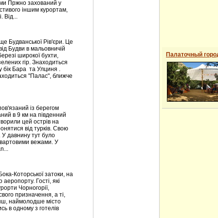
ами Пржно захований у
астивого іншим курортам,
 Від...
е Будванської Рів'єри. Це
від Будви в мальовничій
Палаточный горо
березі широкої бухти,
зелених гір. Знаходиться
у бік Бара та Улциня .
аходиться "Палас", ближче
пов'язаний із берегом
ий в 9 км на південний
створили цей острів на
нятися від турків. Свою
 У давнину тут було
вартовими вежами. У
...
Бока-Которської затоки, на
 аеропорту. Гості, які
урорти Чорногорії,
вого призначення, а ті,
менш, наймолодше місто
сь в одному з готелів