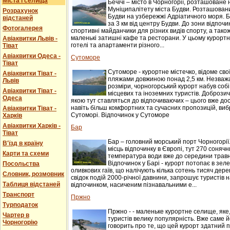
Міста і селища
Бечічі – місто в Чорногорії, розташоване 
Муніципалітету міста Будви. Розташований
Розрахунок
Будви на узбережжі Адріатичного моря. Б
відстаней
за 3 км від центру Будви. До зони відпочи
Фотогалерея
спортивні майданчики для різних видів спорту, а також
маленькі затишні кафе та ресторани. У цьому курорт
Авіаквитки Львів -
готелі та апартаменти різного...
Тіват
Авіаквитки Одеса -
Сутоморе
Тіват
Сутоморе - курортне містечко, відоме св
Авіаквитки Тіват -
пляжами довжиною понад 2,5 км. Незважаю
Львів
розміри, чорногорський курорт набув соб
Авіаквитки Тіват -
місцевих та іноземних туристів. Доброзичл
Одеса
якою тут ставляться до відпочиваючих – цього вже до
навіть більш комфортних та сучасних пропозицій, виб
Авіаквитки Тіват -
Сутоморі. Відпочинок у Сутоморе
Харків
Авіаквитки Харків -
Бар
Тіват
Бар – головний морський порт Чорногорії
В'їзд в країну
місць відпочинку в Європі, тут 270 сонячни
Карти та схеми
температура води вже до середини травня
Відпочинок у Барі - курорт потопає в зеле
Посольства
оливкових гаїв, що налічують кілька сотень тисяч дере
Словник, розмовник
свідок подій 2000-річної давнини, запрошує туристів
Таблиця відстаней
відпочинком, насиченим пізнавальними е...
Транспорт
Пржно
Турподаток
Пржно - - маленьке курортне селище, яке
Чартер в
туристів велику популярність. Вже саме 
Чорногорію
говорить про те, що цей курорт здатний 