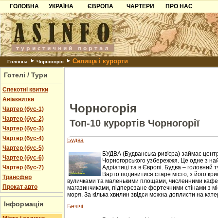
ГОЛОВНА
УКРАЇНА
ЄВРОПА
ЧАРТЕРИ
ПРО НАС
Карпати
Чорногорія
Контакти
Азов
Хорватія
Партнерам
Причорноморря
Болгарія
Додати готель
Селища і курорти
Шацьк
Албанія
Питання
Головна
Чорногорія
Готелі / Тури
Пошук готелів
Спекотні квитки
Авіаквитки
Чорногорія
Чартер (бус-1)
Чартер (бус-2)
Топ-10 курортів Чорногорії
Чартер (бус-3)
Чартер (бус-4)
Будва
Чартер (бус-5)
БУДВА (Будванська рив'єра) займає цент
Чартер (бус-6)
Чорногорського узбережжя. Це одне з на
Чартер (бус-7)
Адріатиці та в Європі. Будва – головний 
Варто подивитися старе місто, з його кр
Трансфер
вуличками та маленькими площами, численними кафе
Прокат авто
магазинчиками, підперезане фортечними стінами з мі
моря. За кілька хвилин звідси можна доплисти на катер
Інформація
Бечічі