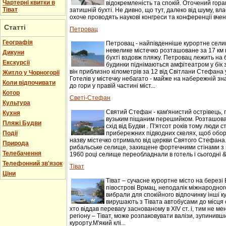
Чартерні квитки в
відокремленість та спокій. Оточений гор
Тіват
затишній бухті. Не дивно, що тут, далеко від шуму, вл
охоче проводять наукові конгреси та конференції вчені.
Статті
Петровац
Географія
Петровац - найпівденніше курортне селищ
невелике містечко розташоване за 17 км 
Дикуни
бухті вздовж пляжу. Петровац лежить на 
Екскурсії
будинки піднімаються амфітеатром у бік 
він приблизно кілометрів за 12 від Світлани Стефана 
Житло у Чорногорії
Готелів у містечку небагато - майже на набережній зн
Коли відпочивати
до гори у правій частині міст...
Котор
Светі-Стефан
Культура
Святий Стефан - кам'янистий острівець, 
Кухня
вузьким піщаним перешийком. Розташован
Пляжі Будви
схід від Будви . П'ятсот років тому люди 
Події
прибережних підводних скелях, щоб оборо
назву містечко отримало від церкви Святого Стефана.
Природа
рибальське селище, захищене фортечними стінами з 
Телебачення
1960 році селище переобладнали в готель і сьогодні &n
Телефонний зв'язок
Тіват
Ціни
Тіват – сучасне курортне місто на березі 
півострові Врмац, неподалік міжнародного
вибрали для спокійного відпочинку інші к
вирушають з Тівата автобусами до місця с
хто віддав перевагу заснованому в XIV ст. і, тим не 
регіону – Тіват, може розпаковувати валізи, зупинивши
курорту.М'який клі...