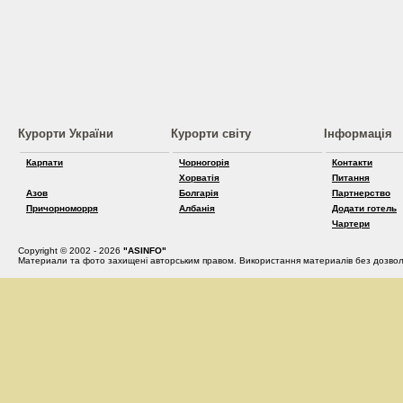
Курорти України
Курорти світу
Інформація
Карпати
Чорногорія
Контакти
Хорватія
Питання
Азов
Болгарія
Партнерство
Причорноморря
Албанія
Додати готель
Чартери
Copyright © 2002 - 2026
"ASINFO"
Материали та фото захищені авторським правом. Використання материалів без дозвол