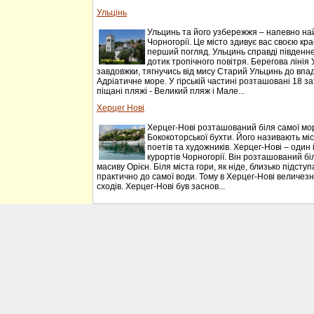
Ульцінь
Ульцинь та його узбережжя – напевно на
Чорногорії. Це місто здивує вас своєю к
перший погляд. Ульцинь справді південне м
дотик тропічного повітря. Берегова лінія
завдовжки, тягнучись від мису Старий Ульцинь до впа
Адріатичне море. У гірській частині розташовані 18 з
піщані пляжі - Великий пляж і Мале...
Херцег Нові
Херцег-Нові розташований біля самої мо
Бококоторської бухти. Його називають міст
поетів та художників. Херцег-Нові – один
курортів Чорногорії. Він розташований біл
масиву Орієн. Біля міста гори, як ніде, близько підст
практично до самої води. Тому в Херцег-Нові величезна
сходів. Херцег-Нові був заснов...