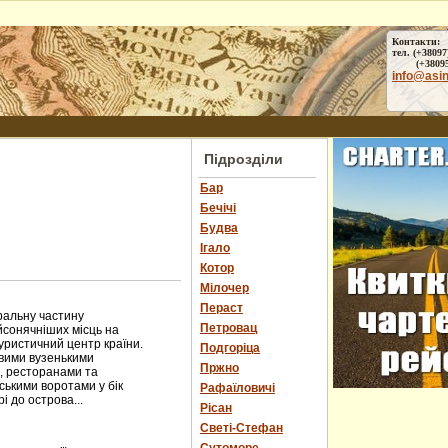
Контакти:
тел. (+38097
(+38095) 
info@asi
Підрозділи
Бар
Бечічі
Будва
Ігало
Котор
Мілочер
Пераст
ральну частину
Петровац
йсонячніших місць на
туристичний центр країни.
Подгоріца
ивими вузенькими
Пржно
, ресторанами та
ськими воротами у бік
Рафаїловичі
і до острова...
Рісан
Светі-Стефан