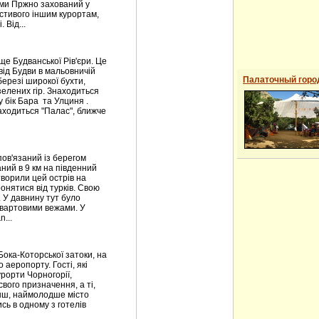
ами Пржно захований у
астивого іншим курортам,
 Від...
е Будванської Рів'єри. Це
від Будви в мальовничій
Палаточный горо
березі широкої бухти,
зелених гір. Знаходиться
у бік Бара та Улциня .
аходиться "Палас", ближче
пов'язаний із берегом
ий в 9 км на південний
створили цей острів на
нятися від турків. Свою
 У давнину тут було
вартовими вежами. У
...
Бока-Которської затоки, на
 аеропорту. Гості, які
урорти Чорногорії,
вого призначення, а ті,
менш, наймолодше місто
сь в одному з готелів