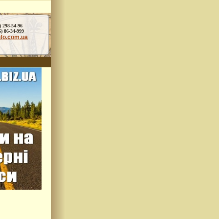
) 298-54-96
86-34-999
nfo.com.ua