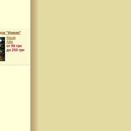
док "Инжир"
Крым
Айя
от 90 грн
до 250 грн