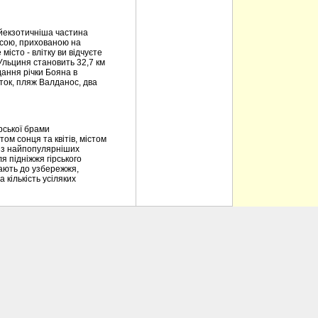
йекзотичніша частина
расою, прихованою на
істо - влітку ви відчуєте
 Ульциня становить 32,7 км
дання річки Бояна в
аток, пляж Валданос, два
рської брами
ом сонця та квітів, містом
 із найпопулярніших
я підніжжя гірського
упають до узбережжя,
 кількість усіляких