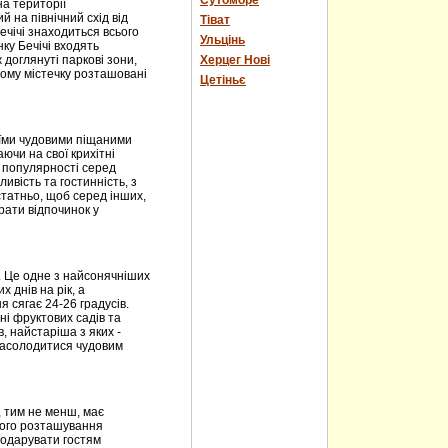
Сутоморе
на території
 на північний схід від
Тіват
ечічі знаходиться всього
Ульцінь
нку Бечічі входять
 доглянуті паркові зони,
Херцег Нові
ному містечку розташовані
Цетіньє
оїми чудовими піщаними
чи на свої крихітні
і популярності серед
ивість та гостинність, з
статньо, щоб серед інших,
рати відпочинок у
. Це одне з найсонячніших
х днів на рік, а
 сягає 24-26 градусів.
ні фруктових садів та
в, найстаріша з яких -
 насолодитися чудовим
, тим не менш, має
його розташування
подарувати гостям