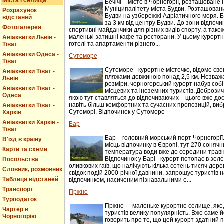
Міста і селища
Бечічі – місто в Чорногорії, розташоване 
Муніципалітету міста Будви. Розташований
Розрахунок
Будви на узбережжі Адріатичного моря. Б
відстаней
за 3 км від центру Будви. До зони відпочи
Фотогалерея
спортивні майданчики для різних видів спорту, а також
маленькі затишні кафе та ресторани. У цьому курорт
Авіаквитки Львів -
готелі та апартаменти різного...
Тіват
Авіаквитки Одеса -
Сутоморе
Тіват
Сутоморе - курортне містечко, відоме св
Авіаквитки Тіват -
пляжами довжиною понад 2,5 км. Незважаю
Львів
розміри, чорногорський курорт набув соб
Авіаквитки Тіват -
місцевих та іноземних туристів. Доброзичл
Одеса
якою тут ставляться до відпочиваючих – цього вже до
навіть більш комфортних та сучасних пропозицій, виб
Авіаквитки Тіват -
Сутоморі. Відпочинок у Сутоморе
Харків
Авіаквитки Харків -
Бар
Тіват
Бар – головний морський порт Чорногорії
В'їзд в країну
місць відпочинку в Європі, тут 270 сонячни
Карти та схеми
температура води вже до середини травня
Відпочинок у Барі - курорт потопає в зеле
Посольства
оливкових гаїв, що налічують кілька сотень тисяч дере
Словник, розмовник
свідок подій 2000-річної давнини, запрошує туристів
Таблиця відстаней
відпочинком, насиченим пізнавальними е...
Транспорт
Пржно
Турподаток
Пржно - - маленьке курортне селище, яке
Чартер в
туристів велику популярність. Вже саме 
Чорногорію
говорить про те, що цей курорт здатний 