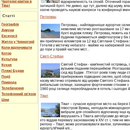
Чартерні квитки в
відокремленість та спокій. Оточений гор
Тіват
затишній бухті. Не дивно, що тут, далеко від шуму, вл
охоче проводять наукові конгреси та конференції вчені.
Статті
Петровац
Географія
Петровац - найпівденніше курортне селищ
невелике містечко розташоване за 17 км 
Дикуни
бухті вздовж пляжу. Петровац лежить на 
Екскурсії
будинки піднімаються амфітеатром у бік 
він приблизно кілометрів за 12 від Світлани Стефана 
Житло у Чорногорії
Готелів у містечку небагато - майже на набережній зн
Коли відпочивати
до гори у правій частині міст...
Котор
Светі-Стефан
Культура
Святий Стефан - кам'янистий острівець, 
Кухня
вузьким піщаним перешийком. Розташован
Пляжі Будви
схід від Будви . П'ятсот років тому люди 
Події
прибережних підводних скелях, щоб оборо
назву містечко отримало від церкви Святого Стефана.
Природа
рибальське селище, захищене фортечними стінами з 
Телебачення
1960 році селище переобладнали в готель і сьогодні &n
Телефонний зв'язок
Тіват
Ціни
Тіват – сучасне курортне місто на березі 
півострові Врмац, неподалік міжнародного
вибрали для спокійного відпочинку інші к
вирушають з Тівата автобусами до місця с
хто віддав перевагу заснованому в XIV ст. і, тим не 
регіону – Тіват, може розпаковувати валізи, зупинивши
курорту.М'який клі...