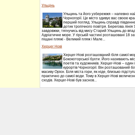
Ульцінь
Ульцинь та його узбережжя – напевно на
Чорногорії. Це місто здивує вас своєю к
перший погляд. Ульцинь справді південне м
дотик тропічного повітря. Берегова лінія
завдовжки, тягнучись від мису Старий Ульцинь до впа
Адріатичне море. У гірській частині розташовані 18 з
піщані пляжі - Великий пляж і Мале...
Херцег Нові
Херцег-Нові розташований біля самої мо
Бококоторської бухти. Його називають міст
поетів та художників. Херцег-Нові – один
курортів Чорногорії. Він розташований біл
масиву Орієн. Біля міста гори, як ніде, близько підст
практично до самої води. Тому в Херцег-Нові величезна
сходів. Херцег-Нові був заснов...