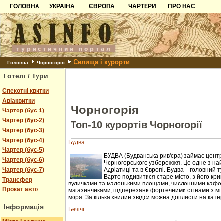
ГОЛОВНА
УКРАЇНА
ЄВРОПА
ЧАРТЕРИ
ПРО НАС
Карпати
Чорногорія
Контакти
Азов
Хорватія
Партнерам
Причорноморря
Болгарія
Додати готель
Селища і курорти
Шацьк
Албанія
Питання
Головна
Чорногорія
Готелі / Тури
Пошук готелів
Спекотні квитки
Авіаквитки
Чорногорія
Чартер (бус-1)
Чартер (бус-2)
Топ-10 курортів Чорногорії
Чартер (бус-3)
Чартер (бус-4)
Будва
Чартер (бус-5)
БУДВА (Будванська рив'єра) займає цент
Чартер (бус-6)
Чорногорського узбережжя. Це одне з на
Чартер (бус-7)
Адріатиці та в Європі. Будва – головний 
Варто подивитися старе місто, з його кр
Трансфер
вуличками та маленькими площами, численними кафе
Прокат авто
магазинчиками, підперезане фортечними стінами з мі
моря. За кілька хвилин звідси можна доплисти на катер
Інформація
Бечічі