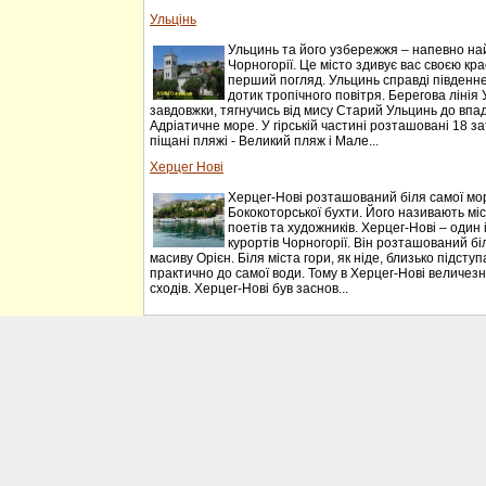
Ульцінь
Ульцинь та його узбережжя – напевно на
Чорногорії. Це місто здивує вас своєю к
перший погляд. Ульцинь справді південне м
дотик тропічного повітря. Берегова лінія
завдовжки, тягнучись від мису Старий Ульцинь до впа
Адріатичне море. У гірській частині розташовані 18 з
піщані пляжі - Великий пляж і Мале...
Херцег Нові
Херцег-Нові розташований біля самої мо
Бококоторської бухти. Його називають міст
поетів та художників. Херцег-Нові – один
курортів Чорногорії. Він розташований біл
масиву Орієн. Біля міста гори, як ніде, близько підст
практично до самої води. Тому в Херцег-Нові величезна
сходів. Херцег-Нові був заснов...