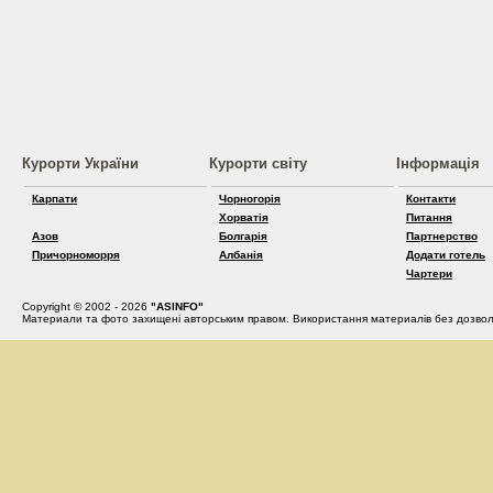
Курорти України
Курорти світу
Інформація
Карпати
Чорногорія
Контакти
Хорватія
Питання
Азов
Болгарія
Партнерство
Причорноморря
Албанія
Додати готель
Чартери
Copyright © 2002 - 2026
"ASINFO"
Материали та фото захищені авторським правом. Використання материалів без дозвол