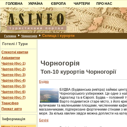
ГОЛОВНА
УКРАЇНА
ЄВРОПА
ЧАРТЕРИ
ПРО НАС
Карпати
Чорногорія
Контакти
Азов
Хорватія
Партнерам
Причорноморря
Болгарія
Додати готель
Селища і курорти
Шацьк
Албанія
Питання
Головна
Чорногорія
Готелі / Тури
Пошук готелів
Спекотні квитки
Авіаквитки
Чорногорія
Чартер (бус-1)
Чартер (бус-2)
Топ-10 курортів Чорногорії
Чартер (бус-3)
Чартер (бус-4)
Будва
Чартер (бус-5)
БУДВА (Будванська рив'єра) займає цент
Чартер (бус-6)
Чорногорського узбережжя. Це одне з на
Чартер (бус-7)
Адріатиці та в Європі. Будва – головний 
Варто подивитися старе місто, з його кр
Трансфер
вуличками та маленькими площами, численними кафе
Прокат авто
магазинчиками, підперезане фортечними стінами з мі
моря. За кілька хвилин звідси можна доплисти на катер
Інформація
Бечічі