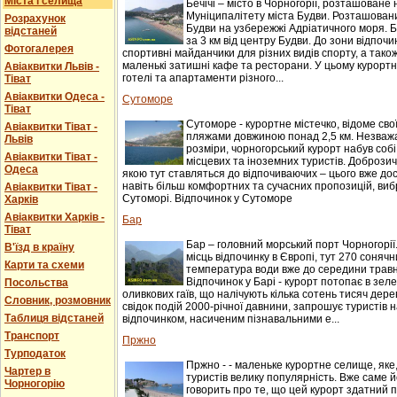
Міста і селища
Бечічі – місто в Чорногорії, розташоване 
Муніципалітету міста Будви. Розташований
Розрахунок
Будви на узбережжі Адріатичного моря. Б
відстаней
за 3 км від центру Будви. До зони відпочи
Фотогалерея
спортивні майданчики для різних видів спорту, а також
маленькі затишні кафе та ресторани. У цьому курорт
Авіаквитки Львів -
готелі та апартаменти різного...
Тіват
Авіаквитки Одеса -
Сутоморе
Тіват
Сутоморе - курортне містечко, відоме св
Авіаквитки Тіват -
пляжами довжиною понад 2,5 км. Незважаю
Львів
розміри, чорногорський курорт набув соб
Авіаквитки Тіват -
місцевих та іноземних туристів. Доброзичл
Одеса
якою тут ставляться до відпочиваючих – цього вже до
навіть більш комфортних та сучасних пропозицій, виб
Авіаквитки Тіват -
Сутоморі. Відпочинок у Сутоморе
Харків
Авіаквитки Харків -
Бар
Тіват
Бар – головний морський порт Чорногорії
В'їзд в країну
місць відпочинку в Європі, тут 270 сонячни
Карти та схеми
температура води вже до середини травня
Відпочинок у Барі - курорт потопає в зеле
Посольства
оливкових гаїв, що налічують кілька сотень тисяч дере
Словник, розмовник
свідок подій 2000-річної давнини, запрошує туристів
Таблиця відстаней
відпочинком, насиченим пізнавальними е...
Транспорт
Пржно
Турподаток
Пржно - - маленьке курортне селище, яке
Чартер в
туристів велику популярність. Вже саме 
Чорногорію
говорить про те, що цей курорт здатний 