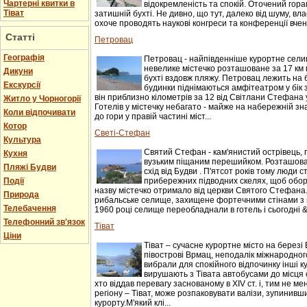
Чартерні квитки в
відокремленість та спокій. Оточений гор
Тіват
затишній бухті. Не дивно, що тут, далеко від шуму, вл
охоче проводять наукові конгреси та конференції вчені.
Статті
Петровац
Географія
Петровац - найпівденніше курортне селищ
невелике містечко розташоване за 17 км 
Дикуни
бухті вздовж пляжу. Петровац лежить на 
Екскурсії
будинки піднімаються амфітеатром у бік 
він приблизно кілометрів за 12 від Світлани Стефана 
Житло у Чорногорії
Готелів у містечку небагато - майже на набережній зн
Коли відпочивати
до гори у правій частині міст...
Котор
Светі-Стефан
Культура
Святий Стефан - кам'янистий острівець, 
Кухня
вузьким піщаним перешийком. Розташован
Пляжі Будви
схід від Будви . П'ятсот років тому люди 
Події
прибережних підводних скелях, щоб оборо
назву містечко отримало від церкви Святого Стефана.
Природа
рибальське селище, захищене фортечними стінами з 
Телебачення
1960 році селище переобладнали в готель і сьогодні &n
Телефонний зв'язок
Тіват
Ціни
Тіват – сучасне курортне місто на березі 
півострові Врмац, неподалік міжнародного
вибрали для спокійного відпочинку інші к
вирушають з Тівата автобусами до місця с
хто віддав перевагу заснованому в XIV ст. і, тим не 
регіону – Тіват, може розпаковувати валізи, зупинивши
курорту.М'який клі...