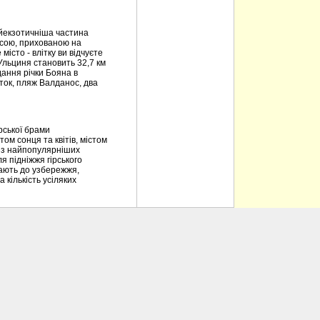
йекзотичніша частина
расою, прихованою на
істо - влітку ви відчуєте
 Ульциня становить 32,7 км
дання річки Бояна в
аток, пляж Валданос, два
рської брами
ом сонця та квітів, містом
 із найпопулярніших
я підніжжя гірського
упають до узбережжя,
 кількість усіляких