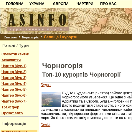
ГОЛОВНА
УКРАЇНА
ЄВРОПА
ЧАРТЕРИ
ПРО НАС
Карпати
Чорногорія
Контакти
Азов
Хорватія
Партнерам
Причорноморря
Болгарія
Додати готель
Селища і курорти
Шацьк
Албанія
Питання
Головна
Чорногорія
Готелі / Тури
Пошук готелів
Спекотні квитки
Авіаквитки
Чорногорія
Чартер (бус-1)
Чартер (бус-2)
Топ-10 курортів Чорногорії
Чартер (бус-3)
Чартер (бус-4)
Будва
Чартер (бус-5)
БУДВА (Будванська рив'єра) займає цент
Чартер (бус-6)
Чорногорського узбережжя. Це одне з на
Чартер (бус-7)
Адріатиці та в Європі. Будва – головний 
Варто подивитися старе місто, з його кр
Трансфер
вуличками та маленькими площами, численними кафе
Прокат авто
магазинчиками, підперезане фортечними стінами з мі
моря. За кілька хвилин звідси можна доплисти на катер
Інформація
Бечічі