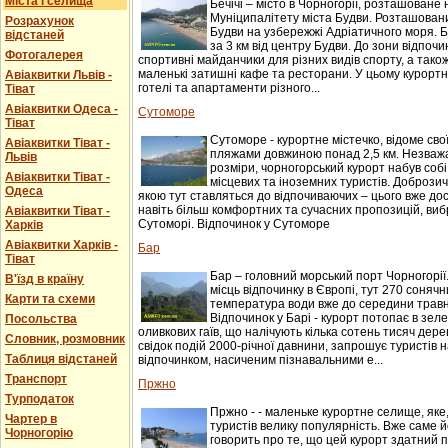
Міста і селища
Бечічі – місто в Чорногорії, розташоване 
Муніципалітету міста Будви. Розташований
Розрахунок
Будви на узбережжі Адріатичного моря. Б
відстаней
за 3 км від центру Будви. До зони відпочи
Фотогалерея
спортивні майданчики для різних видів спорту, а також
маленькі затишні кафе та ресторани. У цьому курорт
Авіаквитки Львів -
готелі та апартаменти різного...
Тіват
Авіаквитки Одеса -
Сутоморе
Тіват
Сутоморе - курортне містечко, відоме св
Авіаквитки Тіват -
пляжами довжиною понад 2,5 км. Незважаю
Львів
розміри, чорногорський курорт набув соб
Авіаквитки Тіват -
місцевих та іноземних туристів. Доброзичл
Одеса
якою тут ставляться до відпочиваючих – цього вже до
навіть більш комфортних та сучасних пропозицій, виб
Авіаквитки Тіват -
Сутоморі. Відпочинок у Сутоморе
Харків
Авіаквитки Харків -
Бар
Тіват
Бар – головний морський порт Чорногорії
В'їзд в країну
місць відпочинку в Європі, тут 270 сонячни
Карти та схеми
температура води вже до середини травня
Відпочинок у Барі - курорт потопає в зеле
Посольства
оливкових гаїв, що налічують кілька сотень тисяч дере
Словник, розмовник
свідок подій 2000-річної давнини, запрошує туристів
Таблиця відстаней
відпочинком, насиченим пізнавальними е...
Транспорт
Пржно
Турподаток
Пржно - - маленьке курортне селище, яке
Чартер в
туристів велику популярність. Вже саме 
Чорногорію
говорить про те, що цей курорт здатний 