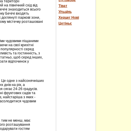
Сутоморе
на території
 на північний схід від
Тіват
ечічі знаходиться всього
Ульцінь
нку Бечічі входять
 доглянуті паркові зони,
Херцег Нові
ному містечку розташовані
Цетіньє
оїми чудовими піщаними
чи на свої крихітні
і популярності серед
ивість та гостинність, з
статньо, щоб серед інших,
рати відпочинок у
. Це одне з найсонячніших
х днів на рік, а
 сягає 24-26 градусів.
ні фруктових садів та
в, найстаріша з яких -
 насолодитися чудовим
, тим не менш, має
його розташування
подарувати гостям