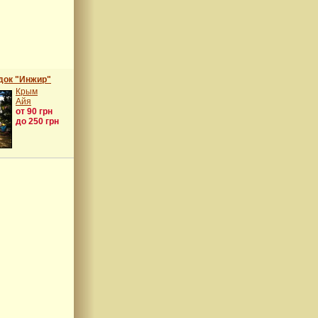
док "Инжир"
Крым
Айя
от 90 грн
до 250 грн