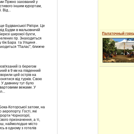
ами Пржно захований у
астивого іншим курортам,
 Від...
е Будванської Рів'єри. Це
від Будви в мальовничій
Палаточный горо
березі широкої бухти,
зелених гір. Знаходиться
у бік Бара та Улциня .
аходиться "Палас", ближче
пов'язаний із берегом
ий в 9 км на південний
створили цей острів на
нятися від турків. Свою
 У давнину тут було
вартовими вежами. У
...
Бока-Которської затоки, на
 аеропорту. Гості, які
урорти Чорногорії,
вого призначення, а ті,
менш, наймолодше місто
сь в одному з готелів