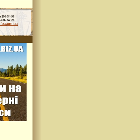
) 298-54-96
86-34-999
nfo.com.ua