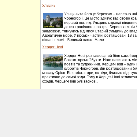
Ульцінь
Ульцинь та його узбережжя – напевно на
Чорногорії. Це місто здивує вас своєю к
перший погляд. Ульцинь справді південне м
дотик тропічного повітря. Берегова лінія
завдовжки, тягнучись від мису Старий Ульцинь до впа
Адріатичне море. У гірській частині розташовані 18 з
піщані пляжі - Великий пляж і Мале...
Херцег Нові
Херцег-Нові розташований біля самої мо
Бококоторської бухти. Його називають міст
поетів та художників. Херцег-Нові – один
курортів Чорногорії. Він розташований біл
масиву Орієн. Біля міста гори, як ніде, близько підст
практично до самої води. Тому в Херцег-Нові величезна
сходів. Херцег-Нові був заснов...