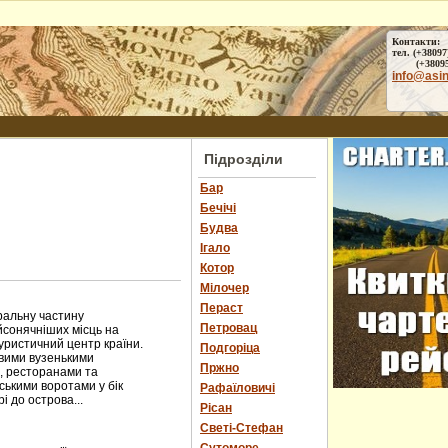
Контакти:
тел. (+38097
(+38095) 
info@asi
Підрозділи
Бар
Бечічі
Будва
Ігало
Котор
Мілочер
Пераст
ральну частину
Петровац
йсонячніших місць на
туристичний центр країни.
Подгоріца
ивими вузенькими
Пржно
, ресторанами та
ськими воротами у бік
Рафаїловичі
і до острова...
Рісан
Светі-Стефан